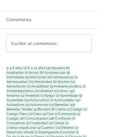
Comentarios
Escribir un comentario...
2 entradas
41 entradas
6 entradas
0 a 6 años
(2)
6 a 12 años
(41)
Abuelos
(6)
2 entradas
8 entradas
9 entradas
Aceptación
(2)
Acoso
(8)
Acosoescolar
(9)
5 entradas
16 entradas
1 entrada
Actividades
(5)
Adicciones
(16)
Adolescencia
(1)
70 entradas
6 entradas
11 entradas
Adolescentes
(70)
Afectividad
(6)
Alcohol
(11)
1 entrada
9 entradas
1 entrada
Alimentación
(1)
Amabilidad
(9)
Ambiente positivo
(1)
72 entradas
12 entradas
40 entradas
Ambientepositivo
(72)
Amistad
(12)
Amor
(40)
4 entradas
1 entrada
2 entradas
9 entradas
Ancianos
(4)
Ansiedad
(1)
Apego
(2)
Aprendizaje
(9)
14 entradas
1 entrada
41 entradas
Austeridad
(14)
Autocontrol
(1)
Autocuidado
(41)
11 entradas
23 entradas
43 entradas
Autoestima
(11)
Autonomía
(23)
Bienestar
(43)
4 entradas
6 entradas
1 entrada
2 entradas
Bienestar familiar
(4)
Bondad
(6)
Calma
(1)
Castigo
(2)
1 entrada
4 entradas
1 entrada
4 entradas
Castigo Físico
(1)
Celos
(4)
Cine
(1)
Coherencia
(4)
16 entradas
48 entradas
7 entradas
Colegio
(16)
Comunicación
(48)
Confianza
(7)
3 entradas
4 entradas
2 entradas
Consciencia
(3)
Creatividad
(4)
Crianza
(2)
4 entradas
11 entradas
3 entradas
Crianza respetuosa
(4)
Cuentos
(11)
Deberes
(3)
1 entrada
1 entrada
Desarrollo infantil
(1)
Desenganche Emocinal
(1)
1 entrada
2 entradas
1 entrada
5 entradas
Dia de la Mujer
(1)
Dinero
(2)
Disciplina
(1)
Divorcio
(5)