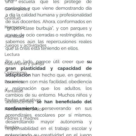
una escuela que les protege de 
contagios y que viene demostrando día 
Generosidad
a día la calidad humana y profesionalidad 
Gratitud
de sus docentes. Ahora, conformados en 
Hermanos
“grupos-clase burbuja”, y con parques y 
zonas de ocio cerradas o restringidas, no 
Humildad
sabemos aún las repercusiones reales 
Juegos y actividades
que la crisis está teniendo en ellos.
Lectura
Por un lado, parece útil creer que 
su 
Matrimonio y pareja
gran plasticidad y capacidad de 
Optimismo
adaptación
 han hecho que, en general, 
asumiesen con más facilidad, obediencia 
Paciencia
y resignación que los adultos, los 
Pantallas
cambios de su entorno. Muchos niños y 
Pautas educativas
adolescentes 
se han beneficiado del 
confinamiento
, perseverando en sus 
Pensamiento crítico
aprendizajes escolares por sí mismos, 
Padres y madres
desarrollando mayor autonomía y 
Perdón
responsabilidad en el trabajo escolar y 
potenciando su creatividad en el juego 