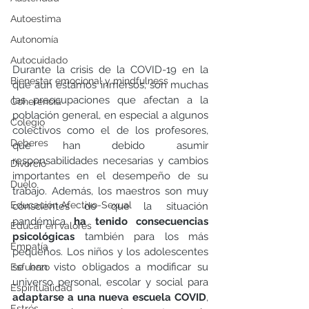
Autoestima
Autonomía
Autocuidado
Durante la crisis de la COVID-19 en la 
Bienestar emocional y mindfulness
que aún estamos inmersos, son muchas 
las preocupaciones que afectan a la 
Coherencia
población general, en especial a algunos 
Colegio
colectivos como el de los profesores, 
Deberes
que han debido asumir 
responsabilidades necesarias y cambios 
Divorcio
importantes en el desempeño de su 
Duelo
trabajo. Además, los maestros son muy 
Educación Afectivo-Sexual
conscientes de que la situación 
pandémica 
ha tenido consecuencias 
Educar en valores
psicológicas 
también para los más 
Empatía
pequeños. Los niños y los adolescentes 
se han visto obligados a modificar su 
Esfuerzo
universo personal, escolar y social para 
Espiritualidad
adaptarse a una nueva escuela COVID
, 
Estrés