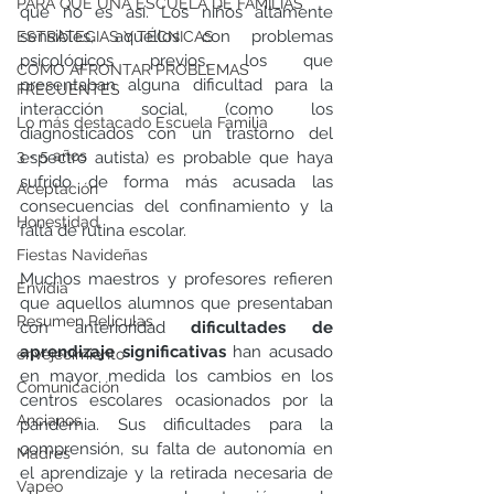
PARA QUÉ UNA ESCUELA DE FAMILIAS
que no es así. Los niños altamente 
sensibles, aquellos con problemas 
ESTRATEGIAS Y TÉCNICAS
psicológicos previos, los que 
CÓMO AFRONTAR PROBLEMAS
presentaban alguna dificultad para la 
FRECUENTES
interacción social, (como los 
Lo más destacado Escuela Familia
diagnosticados con un trastorno del 
3 - 5 años
espectro autista) es probable que haya 
sufrido de forma más acusada las 
Aceptación
consecuencias del confinamiento y la 
Honestidad
falta de rutina escolar.
Fiestas Navideñas
Muchos maestros y profesores refieren 
Envidia
que aquellos alumnos que presentaban 
Resumen Peliculas
con anterioridad 
dificultades de 
aprendizaje significativas
 han acusado 
envejecimiento
en mayor medida los cambios en los 
Comunicación
centros escolares ocasionados por la 
Ancianos
pandemia. Sus dificultades para la 
comprensión, su falta de autonomía en 
Madres
el aprendizaje y la retirada necesaria de 
Vapeo