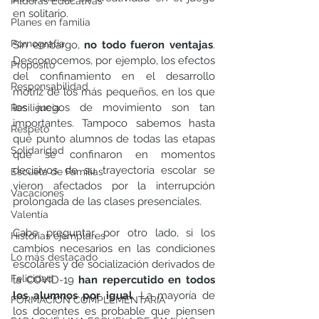
Píldoras Educativas
en solitario. 
Planes en familia
Pornografía
Sin embargo, 
no todo fueron ventajas
. 
Desconocemos, por ejemplo, los efectos 
Propósito
del confinamiento en el desarrollo 
Responsabilidad
motriz de los más pequeños, en los que 
los juegos de movimiento son tan 
Resiliencia
importantes. Tampoco sabemos hasta 
Respeto
qué punto alumnos de todas las etapas 
Solidaridad
que se confinaron en momentos 
decisivos de su trayectoria escolar se 
Escuela de Familias
vieron afectados por la interrupción 
Vacaciones
prolongada de las clases presenciales. 
Valentía
Cabe preguntar, por otro lado, si los 
Historias ejemplares
cambios necesarios en las condiciones 
Lo más destacado
escolares y de socialización derivados de 
Felicidad
la COVID-19 
han repercutido en todos 
los alumnos por igual
. La mayoría de 
FORMACIÓN COMPLEMENTARIA
los docentes es probable que piensen 