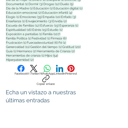
1 entrada
3 entradas
12 entradas
5 entradas
Documental
(1)
Dormir
(3)
Drogas
(12)
Duelo
(5)
1 entrada
1 entrada
1 entrada
Día de la Madre
(1)
Educación
(1)
Educación digital
(1)
2 entradas
4 entradas
Educación emocional
(2)
Educación infantil
(4)
1 entrada
35 entradas
10 entradas
3 entradas
Elogio
(1)
Emociones
(35)
Empatía
(10)
Enfado
(3)
1 entrada
3 entradas
2 entradas
Enseñanza
(1)
Envejecimiento
(3)
Envidia
(2)
12 entradas
15 entradas
1 entrada
Escuela de Familias
(12)
Esfuerzo
(15)
Esperanza
(1)
16 entradas
15 entradas
1 entrada
Espiritualidad
(16)
Estrés
(15)
Estudio
(1)
1 entrada
107 entradas
Exposición a pantallas
(1)
Familia
(107)
1 entrada
1 entrada
6 entradas
Familia Polìtica
(1)
Festividad
(1)
Firmeza
(6)
1 entrada
6 entradas
1 entrada
Frustración
(1)
Fuerzadevoluntad
(6)
Fé
(1)
11 entradas
1 entrada
20 entradas
Generosidad
(11)
Gestión del tiempo
(1)
Gratitud
(20)
1 entrada
2 entradas
2 entradas
Guía
(1)
Hermanos
(2)
Herramienta de Crianza
(2)
1 entrada
54 entradas
Herramientas de crianza
(1)
Hijos
(54)
2 entradas
Hiperpaternidad
(2)
Facebook
X (Twitter)
WhatsApp
LinkedIn
Pinterest
Copiar enlace
Echa un vistazo a nuestras
últimas entradas
2 min de lectura