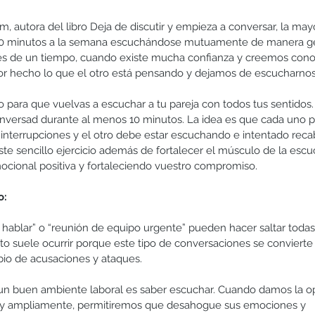
, autora del libro Deja de discutir y empieza a conversar, la mayo
20 minutos a la semana escuchándose mutuamente de manera ge
s de un tiempo, cuando existe mucha confianza y creemos con
r hecho lo que el otro está pensando y dejamos de escucharnos
 para que vuelvas a escuchar a tu pareja con todos tus sentidos.
conversad durante al menos 10 minutos. La idea es que cada uno 
 interrupciones y el otro debe estar escuchando e intentado reca
te sencillo ejercicio además de fortalecer el músculo de la escuc
cional positiva y fortaleciendo vuestro compromiso.
o:
ablar” o “reunión de equipo urgente” pueden hacer saltar todas 
o suele ocurrir porque este tipo de conversaciones se convierte
bio de acusaciones y ataques.
 un buen ambiente laboral es saber escuchar. Cuando damos la op
a y ampliamente, permitiremos que desahogue sus emociones y 