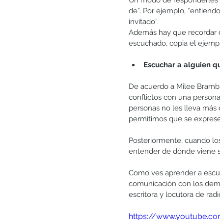
Un modo de responderles pa
de”. Por ejemplo, “entiend
invitado”.
Además hay que recordar q
escuchado, copia el ejemp
Escuchar a alguien q
De acuerdo a Milee Bramble
conflictos con una persona
personas no les lleva más 
permitimos que se expres
Posteriormente, cuando l
entender de dónde viene su
Como ves aprender a escuch
comunicación con los dem
escritora y locutora de ra
https://www.youtube.c