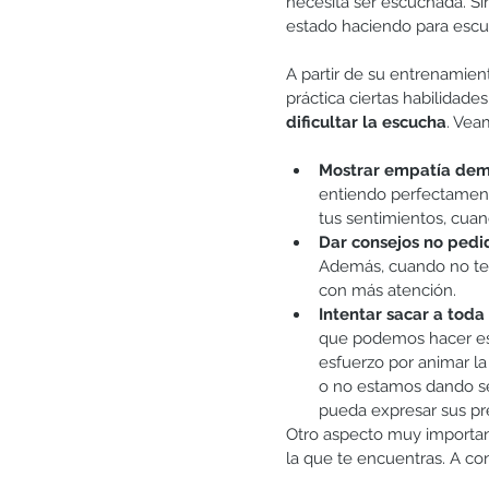
necesita ser escuchada. Si
estado haciendo para escuc
A partir de su entrenamien
práctica ciertas habilidade
dificultar la escucha
. Vea
Mostrar empatía dem
entiendo perfectamente
tus sentimientos, cuan
Dar consejos no pedi
Además, cuando no te
con más atención.  
Intentar sacar a toda 
que podemos hacer es e
esfuerzo por animar l
o no estamos dando ser
pueda expresar sus pr
Otro aspecto muy important
la que te encuentras. A co