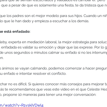
ra que se sientan escuchados y validados es cambiar el “pero” 
o que a pesar de que es solamente una fiesta, te da tristeza que 
ue los padres son el mejor modelo para sus hijos. Cuando un niñ
lo que le han dado y empieza a escuchar a los demás.
ue está enfadado:
by, experta en mediación laboral, la mejor estrategia para soluc
 enfadada es validar su emoción y dejar que las exprese. Por lo g
de unos segundos o minutos calmar su enfado si no les interrum
en.
os ánimos se vayan calmando, podemos comenzar a hacer pregun
 enfado e intentar resolver el conflicto.
ar no es difícil. Si quieres conocer más consejos para mejorar t
ás te recomendamos que veas este video en el que Celeste Hea
dio, propone 10 maneras para tener una mejor conversación: 
om/watch?v=R1vskiVDwl4