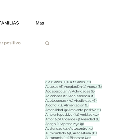
FAMILIAS
Más
r positivo
2 entradas
41 entradas
0 a 6 años
(2)
6 a 12 años
(41)
6 entradas
2 entradas
8 entradas
Abuelos
(6)
Aceptación
(2)
Acoso
(8)
9 entradas
5 entradas
Acosoescolar
(9)
Actividades
(5)
Duelo
16 entradas
1 entrada
Adicciones
(16)
Adolescencia
(1)
70 entradas
6 entradas
Adolescentes
(70)
Afectividad
(6)
11 entradas
1 entrada
Alcohol
(11)
Alimentación
(1)
9 entradas
1 entrada
Amabilidad
(9)
Ambiente positivo
(1)
72 entradas
12 entradas
Ambientepositivo
(72)
Amistad
(12)
Estrés
40 entradas
4 entradas
1 entrada
Amor
(40)
Ancianos
(4)
Ansiedad
(1)
2 entradas
9 entradas
Apego
(2)
Aprendizaje
(9)
14 entradas
1 entrada
Austeridad
(14)
Autocontrol
(1)
41 entradas
11 entradas
Autocuidado
(41)
Autoestima
(11)
23 entradas
43 entradas
Autonomía
(23)
Bienestar
(43)