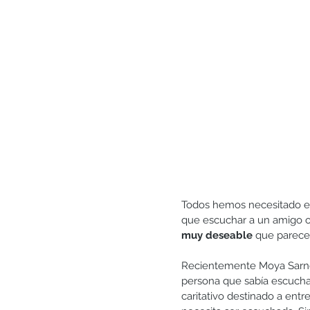
Generosidad
Gratitud
Matrimonio y pareja
Todos hemos necesitado en 
que escuchar a un amigo o 
muy deseable
 que parece 
Recientemente Moya Sarner 
persona que sabía escuchar
caritativo destinado a ent