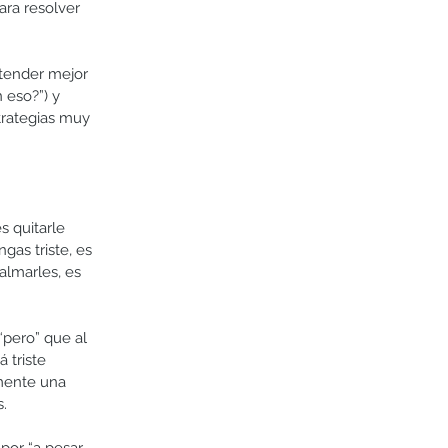
ra resolver 
ntender mejor 
 eso?”) y 
trategias muy 
 quitarle 
gas triste, es 
almarles, es 
pero” que al 
 triste 
amente una 
s.