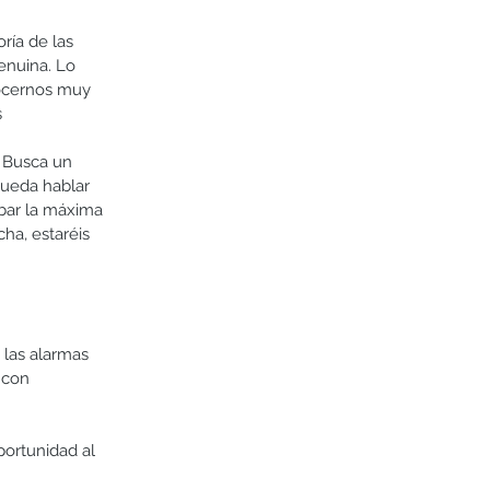
ría de las 
nuina. Lo 
ocernos muy 
 
 Busca un 
pueda hablar 
bar la máxima 
ha, estaréis 
las alarmas 
 con 
ortunidad al 