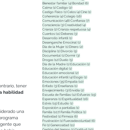
4 entradas
6 entradas
Bienestar familiar
(4)
Bondad
(6)
1 entrada
2 entradas
Calma
(1)
Castigo
(2)
1 entrada
4 entradas
1 entrada
Castigo Físico
(1)
Celos
(4)
Cine
(1)
4 entradas
16 entradas
Coherencia
(4)
Colegio
(16)
48 entradas
7 entradas
Comunicación
(48)
Confianza
(7)
3 entradas
4 entradas
Consciencia
(3)
Creatividad
(4)
2 entradas
4 entradas
Crianza
(2)
Crianza respetuosa
(4)
11 entradas
3 entradas
Cuentos
(11)
Deberes
(3)
1 entrada
Desarrollo infantil
(1)
1 entrada
Desenganche Emocinal
(1)
1 entrada
2 entradas
Dia de la Mujer
(1)
Dinero
(2)
1 entrada
5 entradas
Disciplina
(1)
Divorcio
(5)
1 entrada
3 entradas
Documental
(1)
Dormir
(3)
12 entradas
5 entradas
Drogas
(12)
Duelo
(5)
1 entrada
1 entrada
Día de la Madre
(1)
Educación
(1)
1 entrada
Educación digital
(1)
2 entradas
Educación emocional
(2)
4 entradas
1 entrada
Educación infantil
(4)
Elogio
(1)
35 entradas
10 entradas
Emociones
(35)
Empatía
(10)
trario, tener 
3 entradas
1 entrada
Enfado
(3)
Enseñanza
(1)
3 entradas
2 entradas
Envejecimiento
(3)
Envidia
(2)
a habilidad 
12 entradas
15 entradas
Escuela de Familias
(12)
Esfuerzo
(15)
1 entrada
16 entradas
Esperanza
(1)
Espiritualidad
(16)
15 entradas
1 entrada
Estrés
(15)
Estudio
(1)
1 entrada
Exposición a pantallas
(1)
siderado una 
107 entradas
1 entrada
Familia
(107)
Familia Polìtica
(1)
1 entrada
6 entradas
Festividad
(1)
Firmeza
(6)
 programa 
1 entrada
6 entradas
Frustración
(1)
Fuerzadevoluntad
(6)
 gente que 
1 entrada
11 entradas
Fé
(1)
Generosidad
(11)
1 entrada
20 entradas
Gestión del tiempo
(1)
Gratitud
(20)