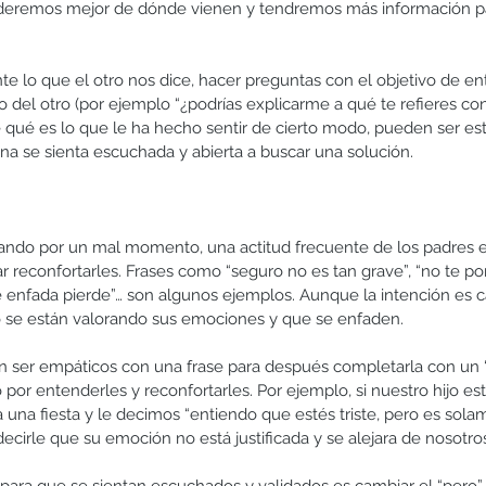
eremos mejor de dónde vienen y tendremos más información pa
te lo que el otro nos dice, hacer preguntas con el objetivo de e
to del otro (por ejemplo “¿podrías explicarme a qué te refieres con
qué es lo que le ha hecho sentir de cierto modo, pueden ser es
ona se sienta escuchada y abierta a buscar una solución.
ando por un mal momento, una actitud frecuente de los padres es
ar reconfortarles. Frases como “seguro no es tan grave”, “no te pon
se enfada pierde”… son algunos ejemplos. Aunque la intención es c
se están valorando sus emociones y que se enfaden.
an ser empáticos con una frase para después completarla con un “
 por entenderles y reconfortarles. Por ejemplo, si nuestro hijo está
a una fiesta y le decimos “entiendo que estés triste, pero es sol
ecirle que su emoción no está justificada y se alejara de nosotro