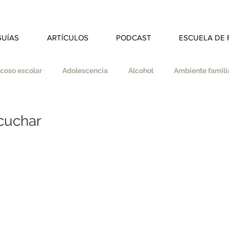
GUÍAS
ARTÍCULOS
PODCAST
ESCUELA DE 
coso escolar
Adolescencia
Alcohol
Ambiente familia
dad
Autoestima
Autonomía
Autocuidado
cuchar
s
Coherencia
Colegio
Deberes
Divorcio
ducar en valores
Empatía
Esfuerzo
Espiritualidad