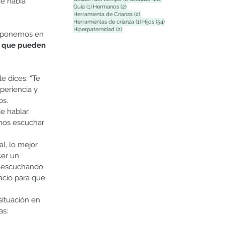
e había 
1 entrada
2 entradas
Guía
(1)
Hermanos
(2)
2 entradas
Herramienta de Crianza
(2)
1 entrada
54 entradas
Herramientas de crianza
(1)
Hijos
(54)
2 entradas
Hiperpaternidad
(2)
o ponemos en 
s que pueden 
e dices: “Te 
periencia y 
s.  
e hablar. 
mos escuchar 
l, lo mejor 
er un 
r escuchando 
acio para que 
ituación en 
as: