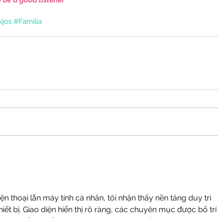
ijos
#Familia
iện thoại lẫn máy tính cá nhân, tôi nhận thấy nền tảng duy trì 
iết bị. Giao diện hiển thị rõ ràng, các chuyên mục được bố trí