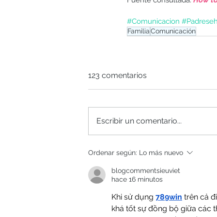
#Comunicacion
#Padreseh
Familia
Comunicación
123 comentarios
Escribir un comentario...
Ordenar según:
Lo más nuevo
blogcommentsieuviet
hace 16 minutos
Khi sử dụng 
789win
 trên cả đ
khá tốt sự đồng bộ giữa các th