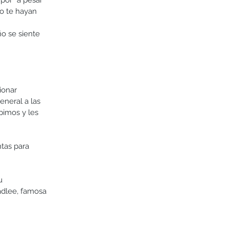
por “a pesar 
no te hayan 
o se siente 
ionar 
eneral a las 
pimos y les 
tas para 
u 
dlee, famosa 