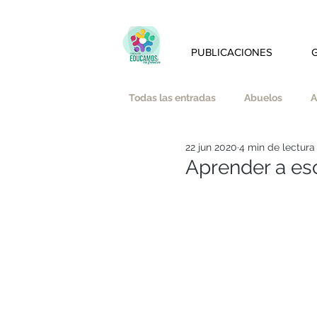
PUBLICACIONES
Todas las entradas
Abuelos
A
22 jun 2020
4 min de lectura
Amistad
Amor
Austeri
Aprender a es
Bienestar emocional y mindfulnes
Educación Afectivo-Sexual
E