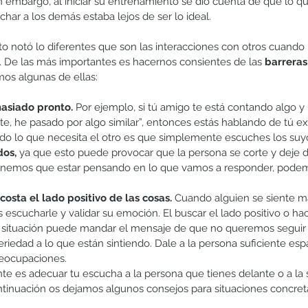
n embargo, al iniciar su entrenamiento se dio cuenta de que lo qu
har a los demás estaba lejos de ser lo ideal.
to notó lo diferentes que son las interacciones con otros cuand
s. De las más importantes es hacernos consientes de las 
barrera
mos algunas de ellas:
asiado pronto.
 Por ejemplo, si tú amigo te está contando algo y l
, he pasado por algo similar”, entonces estás hablando de tú ex
do lo que necesita el otro es que simplemente escuches los suyo
dos,
 ya que esto puede provocar que la persona se corte y deje d
nemos que estar pensando en lo que vamos a responder, pode
costa el lado positivo de las cosas.
 Cuando alguien se siente ma
scucharle y validar su emoción. El buscar el lado positivo o hac
a situación puede mandar el mensaje de que no queremos segui
iedad a lo que están sintiendo. Dale a la persona suficiente esp
eocupaciones. 
e es adecuar tu escucha a la persona que tienes delante o a la s
ntinuación os dejamos algunos consejos para situaciones concret