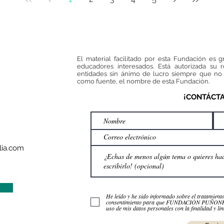
que este caso nos
enseña sobre la
educación en valores
El material facilitado por esta Fundación es g
educadores interesados. Está autorizada su 
entidades sin ánimo de lucro siempre que no 
como fuente, el nombre de esta Fundación.
¡CONTÁCT
ia.com
He leído y he sido informado sobre el tratamient
consentimiento para que FUNDACIÓN PUÑO
uso de mis datos personales con la finalidad y lim