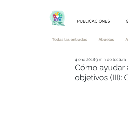
PUBLICACIONES
Todas las entradas
Abuelos
A
4 ene 2018
3 min de lectura
Amistad
Amor
Austeri
Cómo ayudar a
objetivos (III)
Bienestar emocional y mindfulnes
Educación Afectivo-Sexual
E