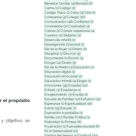
4 entradas
6 entradas
Bienestar familiar
(4)
Bondad
(6)
1 entrada
2 entradas
Calma
(1)
Castigo
(2)
1 entrada
4 entradas
1 entrada
Castigo Físico
(1)
Celos
(4)
Cine
(1)
4 entradas
16 entradas
Coherencia
(4)
Colegio
(16)
48 entradas
7 entradas
Comunicación
(48)
Confianza
(7)
3 entradas
4 entradas
Consciencia
(3)
Creatividad
(4)
2 entradas
4 entradas
Crianza
(2)
Crianza respetuosa
(4)
11 entradas
3 entradas
Cuentos
(11)
Deberes
(3)
1 entrada
Desarrollo infantil
(1)
1 entrada
Desenganche Emocinal
(1)
1 entrada
2 entradas
Dia de la Mujer
(1)
Dinero
(2)
1 entrada
5 entradas
Disciplina
(1)
Divorcio
(5)
1 entrada
3 entradas
Documental
(1)
Dormir
(3)
12 entradas
5 entradas
Drogas
(12)
Duelo
(5)
1 entrada
1 entrada
Día de la Madre
(1)
Educación
(1)
1 entrada
Educación digital
(1)
2 entradas
Educación emocional
(2)
4 entradas
1 entrada
Educación infantil
(4)
Elogio
(1)
35 entradas
10 entradas
Emociones
(35)
Empatía
(10)
3 entradas
1 entrada
Enfado
(3)
Enseñanza
(1)
3 entradas
2 entradas
Envejecimiento
(3)
Envidia
(2)
12 entradas
15 entradas
Escuela de Familias
(12)
Esfuerzo
(15)
 el propósito 
1 entrada
16 entradas
Esperanza
(1)
Espiritualidad
(16)
15 entradas
1 entrada
Estrés
(15)
Estudio
(1)
1 entrada
Exposición a pantallas
(1)
107 entradas
1 entrada
Familia
(107)
Familia Polìtica
(1)
y objetivo se 
1 entrada
6 entradas
Festividad
(1)
Firmeza
(6)
1 entrada
6 entradas
Frustración
(1)
Fuerzadevoluntad
(6)
1 entrada
11 entradas
Fé
(1)
Generosidad
(11)
1 entrada
20 entradas
Gestión del tiempo
(1)
Gratitud
(20)