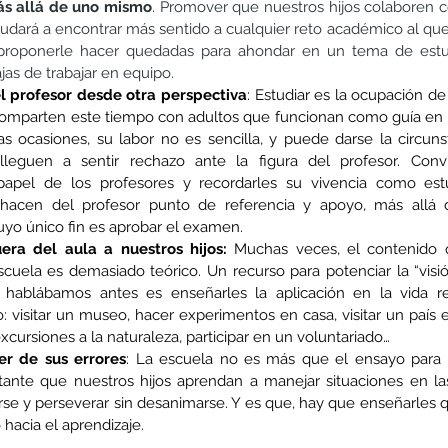
más allá de uno mismo
. Promover que nuestros hijos colaboren co
yudará a encontrar más sentido a cualquier reto académico al que
proponerle hacer quedadas para ahondar en un tema de estudi
jas de trabajar en equipo. 
el profesor desde otra perspectiva
: Estudiar es la ocupación de 
 comparten este tiempo con adultos que funcionan como guía en 
s ocasiones, su labor no es sencilla, y puede darse la circuns
lleguen a sentir rechazo ante la figura del profesor. Convi
 papel de los profesores y recordarles su vivencia como estu
 hacen del profesor punto de referencia y apoyo, más allá d
yo único fin es aprobar el examen.
era del aula a nuestros hijos:
 Muchas veces, el contenido 
scuela es demasiado teórico. Un recurso para potenciar la “visió
ablábamos antes es enseñarles la aplicación en la vida re
 visitar un museo, hacer experimentos en casa, visitar un país e
excursiones a la naturaleza, participar en un voluntariado…
er de sus errores
: La escuela no es más que el ensayo para e
ante que nuestros hijos aprendan a manejar situaciones en las
 y perseverar sin desanimarse. Y es que, hay que enseñarles que
hacia el aprendizaje.