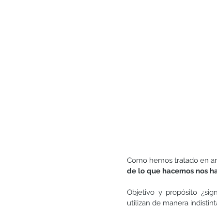
Generosidad
Gratitud
Matrimonio y pareja
Como hemos tratado en ante
de lo que hacemos nos h
Objetivo y propósito ¿sig
utilizan de manera indistin