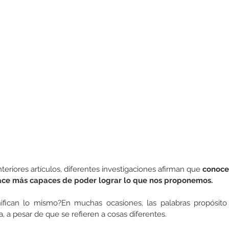
Hermanos
Humildad
Juegos y actividades
Lectura
riores artículos, diferentes investigaciones afirman que 
conocer
ace más capaces de poder lograr lo que nos proponemos.
nifican lo mismo?En muchas ocasiones, las palabras propósito 
ta, a pesar de que se refieren a cosas diferentes.