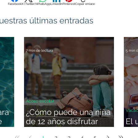
Facebook
X (Twitter)
WhatsApp
LinkedIn
Pinterest
Copiar enlace
uestras últimas entradas
7 min de lectura
5 min d
Acoso escolar
ara
¿Cómo puede una niña
Vacac
e
de 12 años disfrutar
El 
humillando a otra? Lo
dur
1
2
3
4
5