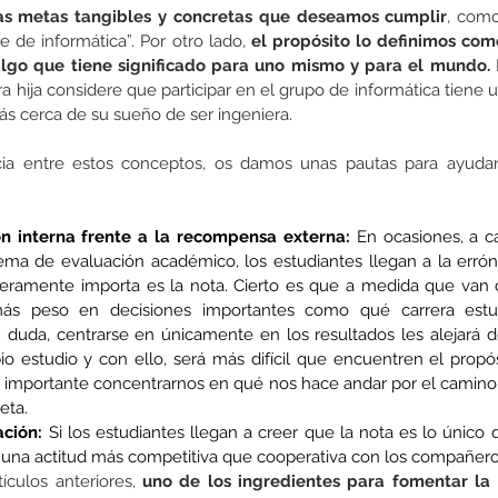
las metas tangibles y concretas que deseamos cumplir
, como
e de informática”. Por otro lado, 
el propósito lo definimos como
lgo que tiene significado para uno mismo y para el mundo.
 hija considere que participar en el grupo de informática tiene u
más cerca de su sueño de ser ingeniera.
cia entre estos conceptos, os damos unas pautas para ayudar 
ión interna frente a la recompensa externa:
 En ocasiones, a 
tema de evaluación académico, los estudiantes llegan a la errón
ramente importa es la nota. Cierto es que a medida que van c
más peso en decisiones importantes como qué carrera estu
in duda, centrarse en únicamente en los resultados les alejará d
o estudio y con ello, será más difícil que encuentren el propós
 importante concentrarnos en qué nos hace andar por el camino 
eta.
ción:
 Si los estudiantes llegan a creer que la nota es lo único 
una actitud más competitiva que cooperativa con los compañero
ulos anteriores, 
uno de los ingredientes para fomentar la