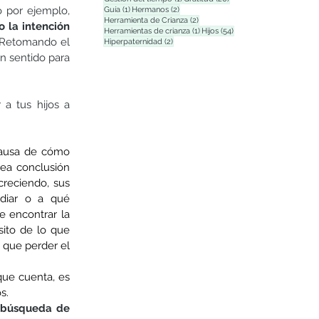
1 entrada
2 entradas
 por ejemplo, 
Guía
(1)
Hermanos
(2)
2 entradas
Herramienta de Crianza
(2)
 la intención 
1 entrada
54 entradas
Herramientas de crianza
(1)
Hijos
(54)
 Retomando el 
2 entradas
Hiperpaternidad
(2)
n sentido para 
a tus hijos a 
causa de cómo 
ea conclusión 
reciendo, sus 
diar o a qué 
e encontrar la 
ito de lo que 
que perder el 
que cuenta, es 
s.
 búsqueda de 