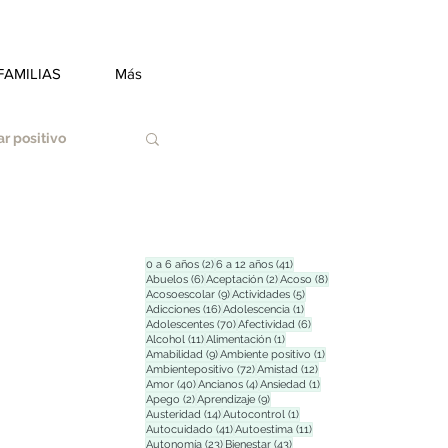
FAMILIAS
Más
r positivo
2 entradas
41 entradas
0 a 6 años
(2)
6 a 12 años
(41)
6 entradas
2 entradas
8 entradas
Abuelos
(6)
Aceptación
(2)
Acoso
(8)
9 entradas
5 entradas
Acosoescolar
(9)
Actividades
(5)
Duelo
16 entradas
1 entrada
Adicciones
(16)
Adolescencia
(1)
70 entradas
6 entradas
Adolescentes
(70)
Afectividad
(6)
11 entradas
1 entrada
Alcohol
(11)
Alimentación
(1)
9 entradas
1 entrada
Amabilidad
(9)
Ambiente positivo
(1)
72 entradas
12 entradas
Ambientepositivo
(72)
Amistad
(12)
Estrés
40 entradas
4 entradas
1 entrada
Amor
(40)
Ancianos
(4)
Ansiedad
(1)
2 entradas
9 entradas
Apego
(2)
Aprendizaje
(9)
14 entradas
1 entrada
Austeridad
(14)
Autocontrol
(1)
41 entradas
11 entradas
Autocuidado
(41)
Autoestima
(11)
23 entradas
43 entradas
Autonomía
(23)
Bienestar
(43)