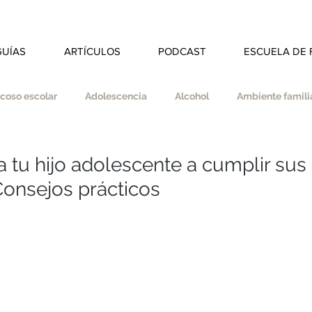
GUÍAS
ARTÍCULOS
PODCAST
ESCUELA DE 
coso escolar
Adolescencia
Alcohol
Ambiente familia
dad
Autoestima
Autonomía
Autocuidado
 tu hijo adolescente a cumplir sus
: Consejos prácticos
s
Coherencia
Colegio
Deberes
Divorcio
ducar en valores
Empatía
Esfuerzo
Espiritualidad