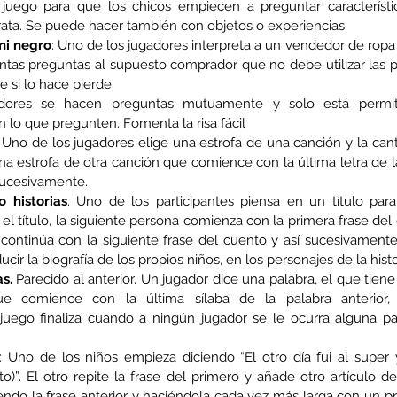
 juego para que los chicos empiecen a preguntar característi
rata. Se puede hacer también con objetos o experiencias.
 ni negro
: Uno de los jugadores interpreta a un vendedor de ropa
intas preguntas al supuesto comprador que no debe utilizar las pa
 si lo hace pierde.
dores se hacen preguntas mutuamente y solo está permiti
n lo que pregunten. Fomenta la risa fácil
: Uno de los jugadores elige una estrofa de una canción y la canta
a estrofa de otra canción que comience con la última letra de la
 sucesivamente.
 historias
. Uno de los participantes piensa en un título par
el título, la siguiente persona comienza con la primera frase del 
 continúa con la siguiente frase del cuento y así sucesivamente
cir la biografía de los propios niños, en los personajes de la histo
s.
 Parecido al anterior. Un jugador dice una palabra, el que tiene 
e comience con la última sílaba de la palabra anterior, 
ego finaliza cuando a ningún jugador se le ocurra alguna pal
: Uno de los niños empieza diciendo “El otro día fui al supe
o)”. El otro repite la frase del primero y añade otro artículo de
endo la frase anterior y haciéndola cada vez más larga con un pr