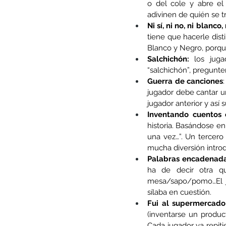
o del cole y abre el
adivinen de quién se t
Ni sí, ni no, ni blanco,
tiene que hacerle dist
Blanco y Negro, porque
Salchichón:
 los juga
“salchichón”, pregunte
Guerra de canciones
jugador debe cantar un
jugador anterior y así
Inventando cuentos o
historia. Basándose en 
una vez…”. Un tercero
mucha diversión introdu
Palabras encadenada
ha de decir otra qu
mesa/sapo/pomo…El ju
sílaba en cuestión.
Fui al supermercado
(inventarse un product
Cada jugador va repiti