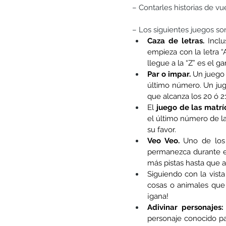
– Contarles historias de vu
– Los siguientes juegos s
Caza de letras.
 Incl
empieza con la letra “
llegue a la “Z” es el ga
Par o impar.
 Un juego 
último número. Un jug
que alcanza los 20 ó 2
El 
juego de las matrí
el último número de l
su favor.
Veo Veo.
 Uno de los 
permanezca durante el
más pistas hasta que a
Siguiendo con la vist
cosas o animales que 
¡gana!
Adivinar personajes:
personaje conocido par