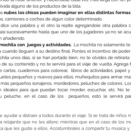
lvida alguno de los productos de la lista.
as 
nubes los chicos pueden imaginar en ellas distintas formas
s, camiones o coches de algún color determinado.
 dice una palabra y el otro la repite agregándole otra palabra co
así sucesivamente hasta que uno de los jugadores ya no se acu
on añadiendo.
ochila con  juegos y actividades.
  La mochila no solamente te s
a cuando lleguen a su destino final. Ponles el incentivo de pode
hila unos días, si se han portado bien; no te olvides de retirarla
n de su contenido y no te servirá para el viaje de vuelta. Agrega 
 cartas, cuadernos para colorear,  libros de actividades, papel y l
uetes pequeños y nuevos para ellos, muñequitos para armar, masas
s más pequeños sonajeros, mordedores, peluches de colores. Los
n ideales para que puedan tocar, morder, escuchar, etc. No te 
u peluche, en el caso de los  pequeños, esto le servirá para
ayudar a distraer a todos durante el viaje. Si se trata de niños
 relajante que no les altere; mientras que en el caso de los má
a que les guste a ellos. Acostúmbrales a compartir tu música y as