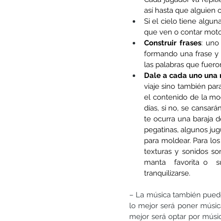
así hasta que alguien o
Si el cielo tiene algun
que ven o contar moto
Construir frases
: uno
formando una frase y 
las palabras que fuer
Dale a cada uno una m
viaje sino también par
el contenido de la moc
días, si no, se cansará
te ocurra una baraja de
pegatinas, algunos jug
para moldear. Para lo
texturas y sonidos so
manta  favorita o  s
tranquilizarse.
– La música también puede 
lo mejor será poner música
mejor será optar por músic