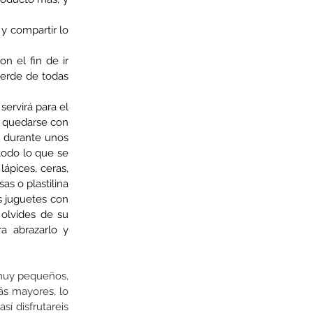
 y compartir lo 
n el fin de ir 
erde de todas 
ervirá para el 
r quedarse con 
  durante unos 
todo lo que se 
ápices, ceras, 
 o plastilina 
 juguetes con 
olvides de su 
 abrazarlo y  
 muy pequeños, 
s mayores, lo 
í disfrutareis 