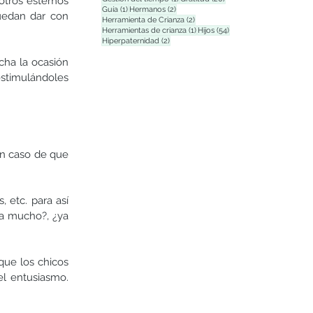
otros estemos 
1 entrada
2 entradas
Guía
(1)
Hermanos
(2)
uedan dar con 
2 entradas
Herramienta de Crianza
(2)
1 entrada
54 entradas
Herramientas de crianza
(1)
Hijos
(54)
2 entradas
Hiperpaternidad
(2)
cha la ocasión 
stimulándoles 
En caso de que 
 etc. para así 
ta mucho?, ¿ya 
ue los chicos 
l entusiasmo. 