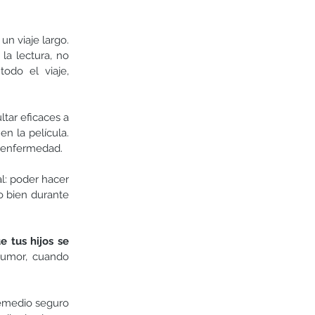
n viaje largo. 
a lectura, no 
odo el viaje, 
ar eficaces a 
n la película. 
a enfermedad.
l: poder hacer 
o bien durante 
 tus hijos se 
umor, cuando 
emedio seguro 