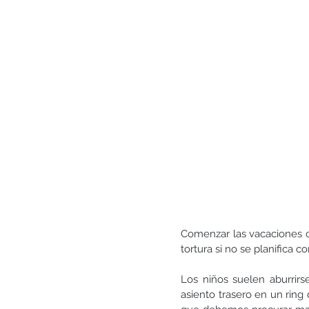
Generosidad
Gratitud
Matrimonio y pareja
Comenzar las vacaciones c
tortura si no se planifica 
Los niños suelen aburrirse,
asiento trasero en un ring