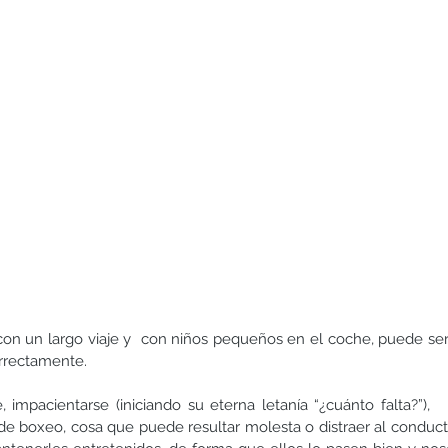
Hermanos
Humildad
Juegos y actividades
Lectura
on un largo viaje y  con niños pequeños en el coche, puede se
correctamente.
 impacientarse (iniciando su eterna letanía “¿cuánto falta?”),   
 de boxeo, cosa que puede resultar molesta o distraer al conducto