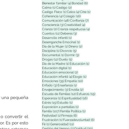
4 entradas
6 entradas
Bienestar familiar
(4)
Bondad
(6)
1 entrada
2 entradas
Calma
(1)
Castigo
(2)
1 entrada
4 entradas
1 entrada
Castigo Físico
(1)
Celos
(4)
Cine
(1)
4 entradas
16 entradas
Coherencia
(4)
Colegio
(16)
48 entradas
7 entradas
Comunicación
(48)
Confianza
(7)
3 entradas
4 entradas
Consciencia
(3)
Creatividad
(4)
2 entradas
4 entradas
Crianza
(2)
Crianza respetuosa
(4)
11 entradas
3 entradas
Cuentos
(11)
Deberes
(3)
1 entrada
Desarrollo infantil
(1)
1 entrada
Desenganche Emocinal
(1)
1 entrada
2 entradas
Dia de la Mujer
(1)
Dinero
(2)
1 entrada
5 entradas
Disciplina
(1)
Divorcio
(5)
1 entrada
3 entradas
Documental
(1)
Dormir
(3)
12 entradas
5 entradas
Drogas
(12)
Duelo
(5)
1 entrada
1 entrada
Día de la Madre
(1)
Educación
(1)
1 entrada
Educación digital
(1)
2 entradas
Educación emocional
(2)
4 entradas
1 entrada
Educación infantil
(4)
Elogio
(1)
35 entradas
10 entradas
Emociones
(35)
Empatía
(10)
3 entradas
1 entrada
Enfado
(3)
Enseñanza
(1)
3 entradas
2 entradas
Envejecimiento
(3)
Envidia
(2)
12 entradas
15 entradas
Escuela de Familias
(12)
Esfuerzo
(15)
r una pequeña 
1 entrada
16 entradas
Esperanza
(1)
Espiritualidad
(16)
15 entradas
1 entrada
Estrés
(15)
Estudio
(1)
1 entrada
Exposición a pantallas
(1)
107 entradas
1 entrada
Familia
(107)
Familia Polìtica
(1)
1 entrada
6 entradas
Festividad
(1)
Firmeza
(6)
o convertir el 
1 entrada
6 entradas
Frustración
(1)
Fuerzadevoluntad
(6)
r. Es por esto 
1 entrada
11 entradas
Fé
(1)
Generosidad
(11)
1 entrada
20 entradas
Gestión del tiempo
(1)
Gratitud
(20)