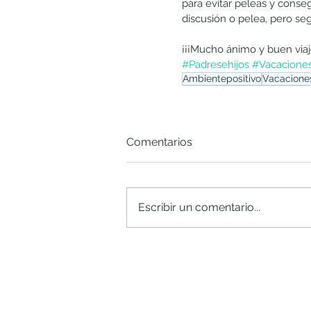
para evitar peleas y conseg
discusión o pelea, pero se
¡¡¡Mucho ánimo y buen viaje
#Padresehijos
#Vacacione
Ambientepositivo
Vacacione
Comentarios
Escribir un comentario...