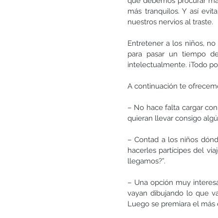
que debemos procurar mant
más tranquilos. Y así ev
nuestros nervios al traste.
Entretener a los niños, no
para pasar un tiempo de 
intelectualmente. ¡Todo po
A continuación te ofrecemo
– No hace falta cargar con
quieran llevar consigo alg
– Contad a los niños dónde 
hacerles partícipes del via
llegamos?”.
– Una opción muy interesan
vayan dibujando lo que va
Luego se premiara el más