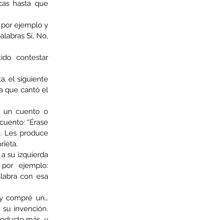
cas hasta que 
 por ejemplo y 
labras Sí, No, 
do contestar 
, el siguiente 
 que cantó el 
a un cuento o 
cuento: “Érase 
. Les produce 
rieta.
a su izquierda 
por ejemplo: 
abra con esa 
r y compré un…
 su invención. 
oducto más, y 