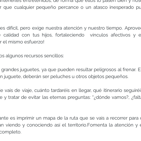
enerles entretenidos, de forma que ellos lo pasen bien y nos
itar que cualquier pequeño percance o un atasco inesperado p
 es difícil, pero exige nuestra atención y nuestro tiempo. Aprove
calidad con tus hijos, fortaleciendo  vínculos afectivos y e
r el mismo esfuerzo!
s algunos recursos sencillos:
 grandes juguetes, ya que pueden resultar peligrosos al frenar. 
ún juguete, deberán ser peluches u otros objetos pequeños.
vais de viaje, cuánto tardaréis en llegar, qué itinerario seguiréis,
je y tratar de evitar las eternas preguntas: “¿dónde vamos?, ¿fal
te es imprimir un mapa de la ruta que se vais a recorrer para q
n viendo y conociendo así el territorio.Fomenta la atención y e
 completo.