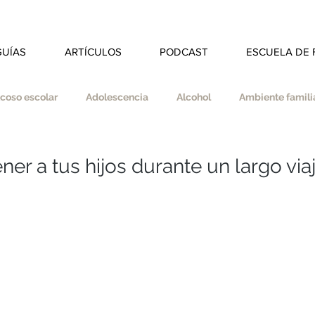
GUÍAS
ARTÍCULOS
PODCAST
ESCUELA DE 
coso escolar
Adolescencia
Alcohol
Ambiente familia
dad
Autoestima
Autonomía
Autocuidado
er a tus hijos durante un largo via
s
Coherencia
Colegio
Deberes
Divorcio
ducar en valores
Empatía
Esfuerzo
Espiritualidad