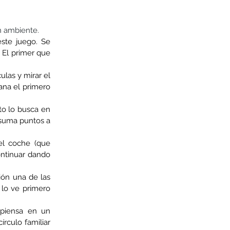
n ambiente. 
ste juego. Se 
 El primer que 
las y mirar el 
na el primero 
o lo busca en 
suma puntos a 
l coche (que 
ntinuar dando 
ón una de las 
lo ve primero 
piensa en un 
culo familiar 