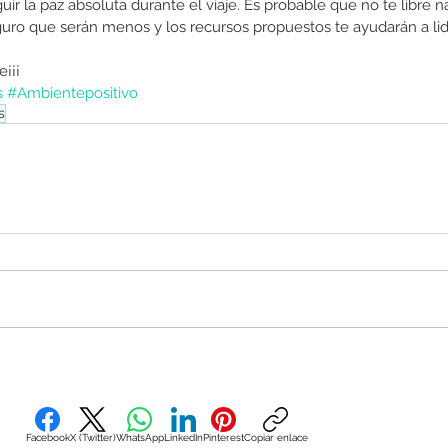
uir la paz absoluta durante el viaje. Es probable que no te libre n
guro que serán menos y los recursos propuestos te ayudarán a lidi
¡¡¡
s
#Ambientepositivo
s
Facebook
X (Twitter)
WhatsApp
LinkedIn
Pinterest
Copiar enlace