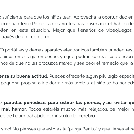
suficiente para que los niños lean. Aprovecha la oportunidad en u
que han leído.Pero si antes no les has enseñado el hábito de l
llen en esta situación. Mejor que llenarlos de videojuegos t
 través de un buen libro.
 portátiles y demás aparatos electrónicos también pueden result
s niños en el viaje en coche, ya que podrán centrar su atención e
nos de que no les produzca mareo y sea peor el remedio que l
nsa su buena actitud
. Puedes ofrecerle algún privilegio especia
 pequeña propina o ir a dormir más tarde si el niño se ha portad
ar paradas periódicas para estirar las piernas, y así evitar que
 mal humor. 
Todos estaréis mucho más relajados, de mejor h
más de haber trabajado el músculo del cerebro
ismo! No pienses que esto es la “purga Benito” y que tienes el r