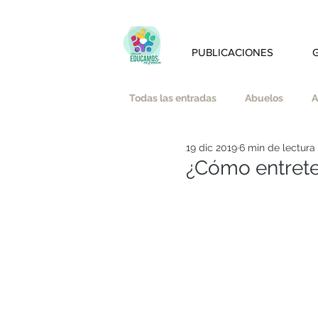
PUBLICACIONES
Todas las entradas
Abuelos
A
19 dic 2019
6 min de lectura
Amistad
Amor
Austeri
¿Cómo entreten
Bienestar emocional y mindfulnes
Educación Afectivo-Sexual
E