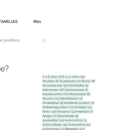
FAMILIAS
Más
r positivo
je?
2 entradas
41 entradas
0 a 6 años
(2)
6 a 12 años
(41)
6 entradas
2 entradas
8 entradas
Abuelos
(6)
Aceptación
(2)
Acoso
(8)
9 entradas
5 entradas
Acosoescolar
(9)
Actividades
(5)
Duelo
16 entradas
1 entrada
Adicciones
(16)
Adolescencia
(1)
70 entradas
6 entradas
Adolescentes
(70)
Afectividad
(6)
11 entradas
1 entrada
Alcohol
(11)
Alimentación
(1)
9 entradas
1 entrada
Amabilidad
(9)
Ambiente positivo
(1)
72 entradas
12 entradas
Ambientepositivo
(72)
Amistad
(12)
Estrés
40 entradas
4 entradas
1 entrada
Amor
(40)
Ancianos
(4)
Ansiedad
(1)
2 entradas
9 entradas
Apego
(2)
Aprendizaje
(9)
14 entradas
1 entrada
Austeridad
(14)
Autocontrol
(1)
41 entradas
11 entradas
Autocuidado
(41)
Autoestima
(11)
23 entradas
43 entradas
Autonomía
(23)
Bienestar
(43)