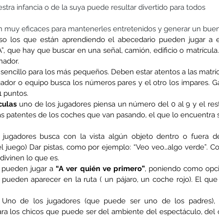
estra infancia o de la suya puede resultar divertido para todos
on muy eficaces para mantenerles entretenidos y generar un bue
uso los que están aprendiendo el abecedario pueden jugar a e
A”, que hay que buscar en una señal, camión, edificio o matrícula.
nador.
sencillo para los más pequeños. Deben estar atentos a las matrícu
ador o equipo busca los números pares y el otro los impares. Ga
1 puntos.
culas
 uno de los jugadores piensa un número del 0 al 9 y el rest
as patentes de los coches que van pasando, el que lo encuentra 
jugadores busca con la vista algún objeto dentro o fuera de
 juego) Dar pistas, como por ejemplo: “Veo veo…algo verde”. Co
divinen lo que es.
a pueden jugar a 
“A ver quién ve primero”
, poniendo como opci
pueden aparecer en la ruta ( un pájaro, un coche rojo). El que 
 Uno de los jugadores (que puede ser uno de los padres), 
a los chicos que puede ser del ambiente del espectáculo, del cír