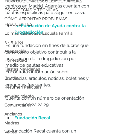
PARA QUÉ UNA ESCUELA DE FAMILIAS
centros en Madrid. Además cuentan con 
ESTRATEGIAS Y TÉCNICAS
pautas específicas para seguir en casa. 
CÓMO AFRONTAR PROBLEMAS
FRECUENTES
La Fundación de Ayuda contra la 
Drogadicción
Lo más destacado Escuela Familia
3 - 5 años
Es una fundación sin fines de lucros que 
Aceptación
tiene como objetivo contribuir a la 
prevención de la drogadicción por 
Honestidad
medio de pautas educativas. 
Fiestas Navideñas
Encontrarás información sobre 
sustancias, artículos, noticias, boletines y 
Envidia
preguntas frecuentes.
Resumen Peliculas
envejecimiento
Cuenta con un número de orientación 
familiar: 900 22 22 29
Comunicación
Ancianos
Fundación Recal
Madres
La fundación Recal cuenta con un 
Vapeo