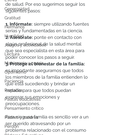
de salud. Por eso sugerimos seguir los 
Generosidad
siguientes pasos:
Gratitud
1. Infórmate:
 siempre utilizando fuentes 
Hermanos
serias y fundamentadas en la ciencia.
Humildad
2. Asesórate:
 ponte en contacto con 
algún profesional de la salud mental 
Juegos y actividades
que sea especialista en esta área para 
Lectura
poder conocer los pasos a seguir.
Matrimonio y pareja
3. Protege el bienestar de la familia: 
es importante asegurarnos que todos 
Optimismo
los miembros de la familia entienden lo 
Paciencia
que está sucediendo y brindar un 
espacio para que todos puedan 
Pantallas
expresar sus emociones y 
Pautas educativas
preocupaciones. 
Pensamiento crítico
Para ninguna familia es sencillo ver a un 
Padres y madres
ser querido atravesando por un 
Perdón
problema relacionado con el consumo 