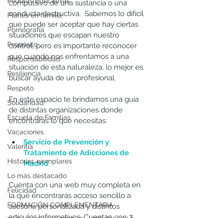
Píldoras Educativas
compulsivo de una sustancia o una 
conducta destructiva.  Sabemos lo difícil 
Planes en familia
que puede ser aceptar que hay ciertas 
Pornografía
situaciones que escapan nuestro 
Propósito
control, pero es importante reconocer 
que cuando nos enfrentamos a una 
Responsabilidad
situación de esta naturaleza, lo mejor es 
Resiliencia
buscar ayuda de un profesional.
Respeto
En este espacio te brindamos una guía 
Solidaridad
de distintas organizaciones donde 
Escuela de Familias
encontrarás lo que necesitas:
Vacaciones
Servicio de Prevención y 
Valentía
Tratamiento de Adicciones de 
Historias ejemplares
Madrid
Lo más destacado
Cuenta con una web muy completa en 
Felicidad
la que encontrarás acceso sencillo a 
FORMACIÓN COMPLEMENTARIA
asesoría personalizada y distintos 
artículos informativos. Cuentan con 7 