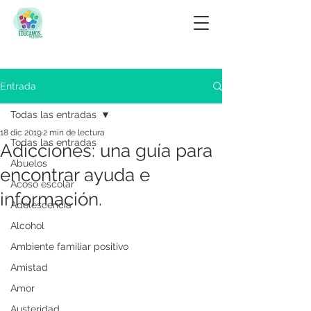
Entrada
Todas las entradas
18 dic 2019
2 min de lectura
Todas las entradas
Adicciones: una guía para
Abuelos
encontrar ayuda e
Acoso escolar
información.
Adolescencia
Alcohol
Ambiente familiar positivo
Amistad
Amor
Austeridad