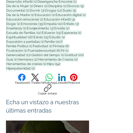
1 entrada
1 entrada
Desarrollo infantil
(1)
Desenganche Emocinal
(1)
1 entrada
2 entradas
1 entrada
5 entradas
Dia de la Mujer
(1)
Dinero
(2)
Disciplina
(1)
Divorcio
(5)
1 entrada
3 entradas
12 entradas
5 entradas
Documental
(1)
Dormir
(3)
Drogas
(12)
Duelo
(5)
1 entrada
1 entrada
1 entrada
Día de la Madre
(1)
Educación
(1)
Educación digital
(1)
2 entradas
4 entradas
Educación emocional
(2)
Educación infantil
(4)
1 entrada
35 entradas
10 entradas
3 entradas
Elogio
(1)
Emociones
(35)
Empatía
(10)
Enfado
(3)
1 entrada
3 entradas
2 entradas
Enseñanza
(1)
Envejecimiento
(3)
Envidia
(2)
12 entradas
15 entradas
1 entrada
Escuela de Familias
(12)
Esfuerzo
(15)
Esperanza
(1)
16 entradas
15 entradas
1 entrada
Espiritualidad
(16)
Estrés
(15)
Estudio
(1)
1 entrada
107 entradas
Exposición a pantallas
(1)
Familia
(107)
1 entrada
1 entrada
6 entradas
Familia Polìtica
(1)
Festividad
(1)
Firmeza
(6)
1 entrada
6 entradas
1 entrada
Frustración
(1)
Fuerzadevoluntad
(6)
Fé
(1)
11 entradas
1 entrada
20 entradas
Generosidad
(11)
Gestión del tiempo
(1)
Gratitud
(20)
1 entrada
2 entradas
2 entradas
Guía
(1)
Hermanos
(2)
Herramienta de Crianza
(2)
1 entrada
54 entradas
Herramientas de crianza
(1)
Hijos
(54)
2 entradas
Hiperpaternidad
(2)
Facebook
X (Twitter)
WhatsApp
LinkedIn
Pinterest
Copiar enlace
Echa un vistazo a nuestras
últimas entradas