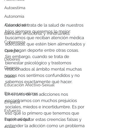
Autoestima
Autonomía
Cuando se trata de la salud de nuestros 
Autocuidado
hijos siempre queremos lo mejor: 
Bienestar emocional y mindfulness
buscamos que reciban atención médica 
Coherencia
adecuada, que estén bien alimentados y 
que hagan deporte entre otras cosas. 
Colegio
Sin embargo, cuando se trata de 
Deberes
bienestar psicológico y trastornos 
Divorcio
relacionados al ámbito mental muchas 
veces nos sentimos confundidos y no 
Duelo
sabemos exactamente qué hacer. 
Educación Afectivo-Sexual
Educar en valores
En el área de las adicciones nos 
encontramos con muchos prejuicios 
Empatía
sociales, miedos e incertidumbre. Es por 
Esfuerzo
eso que lo primero que tenemos que 
hacer es quitar estas creencias falsas y 
Espiritualidad
entender la adicción como un problema 
Estrés