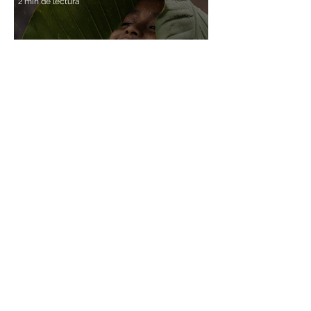
2 min de lectura
Vacaciones
El verano, una oportunidad
para crecer en optimismo
2 min de lectura