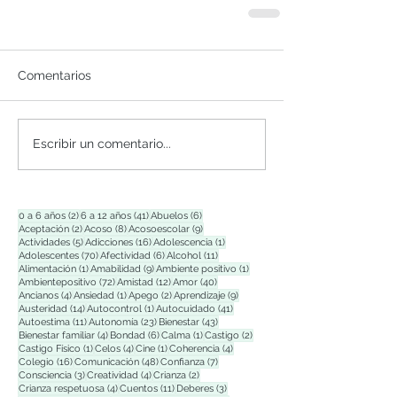
Comentarios
Escribir un comentario...
2 entradas
41 entradas
6 entradas
0 a 6 años
(2)
6 a 12 años
(41)
Abuelos
(6)
2 entradas
8 entradas
9 entradas
Aceptación
(2)
Acoso
(8)
Acosoescolar
(9)
5 entradas
16 entradas
1 entrada
Actividades
(5)
Adicciones
(16)
Adolescencia
(1)
70 entradas
6 entradas
11 entradas
Adolescentes
(70)
Afectividad
(6)
Alcohol
(11)
1 entrada
9 entradas
1 entrada
Alimentación
(1)
Amabilidad
(9)
Ambiente positivo
(1)
72 entradas
12 entradas
40 entradas
Ambientepositivo
(72)
Amistad
(12)
Amor
(40)
4 entradas
1 entrada
2 entradas
9 entradas
Ancianos
(4)
Ansiedad
(1)
Apego
(2)
Aprendizaje
(9)
14 entradas
1 entrada
41 entradas
Austeridad
(14)
Autocontrol
(1)
Autocuidado
(41)
11 entradas
23 entradas
43 entradas
Autoestima
(11)
Autonomía
(23)
Bienestar
(43)
4 entradas
6 entradas
1 entrada
2 entradas
Bienestar familiar
(4)
Bondad
(6)
Calma
(1)
Castigo
(2)
1 entrada
4 entradas
1 entrada
4 entradas
Castigo Físico
(1)
Celos
(4)
Cine
(1)
Coherencia
(4)
16 entradas
48 entradas
7 entradas
Colegio
(16)
Comunicación
(48)
Confianza
(7)
3 entradas
4 entradas
2 entradas
Consciencia
(3)
Creatividad
(4)
Crianza
(2)
4 entradas
11 entradas
3 entradas
Crianza respetuosa
(4)
Cuentos
(11)
Deberes
(3)