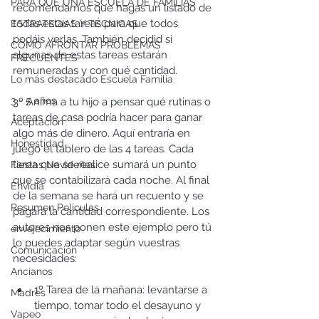
PARA QUÉ UNA ESCUELA DE FAMILIAS
recomendamos que hagas un listado de 
todas estas tareas para que todos 
ESTRATEGIAS Y TÉCNICAS
podáis verlas. También decidid si 
CÓMO AFRONTAR PROBLEMAS
algunas de estas tareas estarán 
FRECUENTES
remuneradas y con qué cantidad.
Lo más destacado Escuela Familia
3 - 5 años
3º Anima a tu hijo a pensar qué rutinas o 
tareas de casa podría hacer para ganar 
Aceptación
algo más de dinero. Aquí entraría en 
Honestidad
juego el tablero de las 4 tareas. Cada 
tarea que se realice sumará un punto 
Fiestas Navideñas
que se contabilizará cada noche. Al final 
Envidia
de la semana se hará un recuento y se 
Resumen Peliculas
pagará la cantidad correspondiente. Los 
autores nos ponen este ejemplo pero tú 
envejecimiento
lo puedes adaptar según vuestras 
Comunicación
necesidades:
Ancianos
1º Tarea de la mañana: levantarse a 
Madres
tiempo, tomar todo el desayuno y 
Vapeo