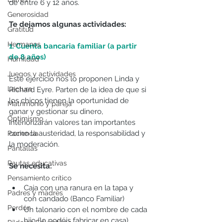
de entre 6 y 12 años.
Generosidad
Te dejamos algunas actividades:
Gratitud
Hermanos
1. Cuenta bancaria familiar (a partir 
de 8 años)
Humildad
Juegos y actividades
Este ejercicio nos lo proponen Linda y 
Lectura
Richard Eyre. Parten de la idea de que si 
los chicos tienen la oportunidad de 
Matrimonio y pareja
ganar y gestionar su dinero, 
Optimismo
interiorizarán valores tan importantes 
como la austeridad, la responsabilidad y 
Paciencia
la moderación.
Pantallas
Pautas educativas
Se necesita:
Pensamiento crítico
Caja con una ranura en la tapa y 
Padres y madres
con candado (Banco Familiar)  
Perdón
Un talonario con el nombre de cada 
hijo (lo podéis fabricar en casa)   