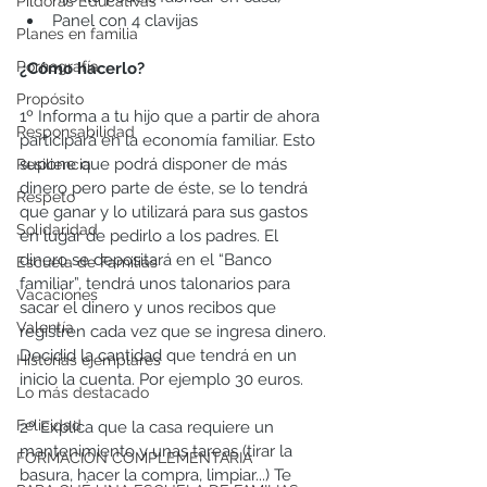
Píldoras Educativas
Panel con 4 clavijas 
Planes en familia
Pornografía
¿Cómo hacerlo?
Propósito
1º Informa a tu hijo que a partir de ahora 
Responsabilidad
participará en la economía familiar. Esto 
supone que podrá disponer de más 
Resiliencia
dinero pero parte de éste, se lo tendrá 
Respeto
que ganar y lo utilizará para sus gastos 
Solidaridad
en lugar de pedirlo a los padres. El 
dinero se depositará en el “Banco 
Escuela de Familias
familiar”, tendrá unos talonarios para 
Vacaciones
sacar el dinero y unos recibos que 
Valentía
registren cada vez que se ingresa dinero.
Decidid la cantidad que tendrá en un 
Historias ejemplares
inicio la cuenta. Por ejemplo 30 euros.
Lo más destacado
Felicidad
2º Explica que la casa requiere un 
mantenimiento y unas tareas (tirar la 
FORMACIÓN COMPLEMENTARIA
basura, hacer la compra, limpiar...) Te 