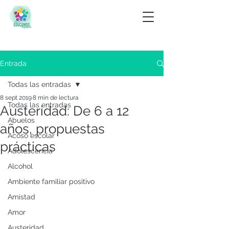
Entrada
Todas las entradas
8 sept 2019
8 min de lectura
Todas las entradas
Austeridad: De 6 a 12
Abuelos
años, propuestas
Acoso escolar
prácticas
Adolescencia
Alcohol
Ambiente familiar positivo
Amistad
Amor
Austeridad