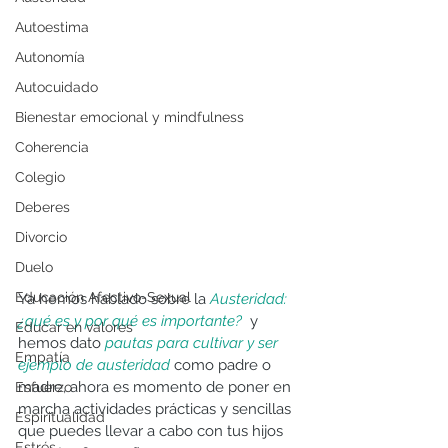
Autoestima
Autonomía
Autocuidado
Bienestar emocional y mindfulness
Coherencia
Colegio
Deberes
Divorcio
Duelo
Educación Afectivo-Sexual
Ya hemos hablado sobre la 
Austeridad: 
¿qué es y por qué es importante?
  y 
Educar en valores
hemos dato 
pautas para cultivar y ser 
Empatía
ejemplo de austeridad
 como padre o 
madre, ahora es momento de poner en 
Esfuerzo
marcha actividades prácticas y sencillas 
Espiritualidad
que puedes llevar a cabo con tus hijos 
Estrés