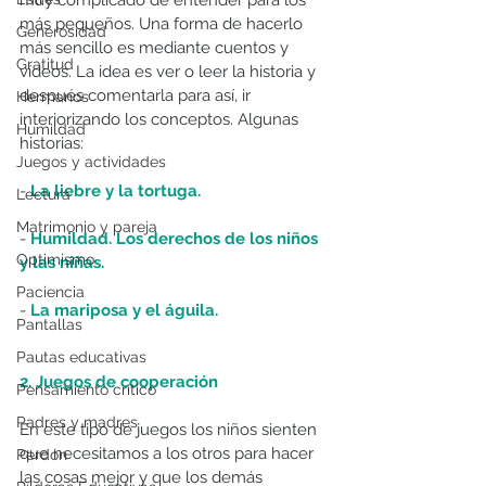
más pequeños. Una forma de hacerlo 
Generosidad
más sencillo es mediante cuentos y 
Gratitud
vídeos. La idea es ver o leer la historia y 
después comentarla para así, ir 
Hermanos
interiorizando los conceptos. Algunas 
Humildad
historias:
Juegos y actividades
- 
La liebre y la tortuga.
Lectura
Matrimonio y pareja
- 
Humildad. Los derechos de los niños 
Optimismo
y las niñas.
Paciencia
- 
La mariposa y el águila.
Pantallas
Pautas educativas
2. Juegos de cooperación
Pensamiento crítico
Padres y madres
En este tipo de juegos los niños sienten 
que necesitamos a los otros para hacer 
Perdón
las cosas mejor y que los demás 