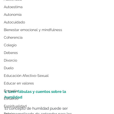
Autoestima
Autonomía
Autocuidado
Bienestar emocional y mindfulness
Coherencia
Colegio
Deberes
Divorcio
Duelo
Educación Afectivo-Sexual
Educar en valores
Empatía
1. Leer fábulas y cuentos sobre la 
humildad
Esfuerzo
Espiritualidad
El concepto de humildad puede ser 
muy complicado de entender para los 
Estrés