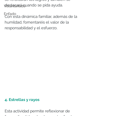
destacará cuando se pida ayuda.
Voluntariado
Enfado
Con esta dinámica familiar, además de la 
humildad, fomentaréis el valor de la 
responsabilidad y el esfuerzo.
4. Estrellas y rayos
Esta actividad permite reflexionar de 