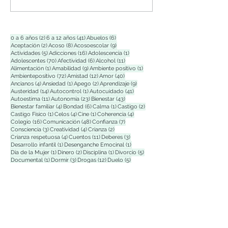
2 entradas
41 entradas
6 entradas
0 a 6 años
(2)
6 a 12 años
(41)
Abuelos
(6)
2 entradas
8 entradas
9 entradas
Aceptación
(2)
Acoso
(8)
Acosoescolar
(9)
5 entradas
16 entradas
1 entrada
Actividades
(5)
Adicciones
(16)
Adolescencia
(1)
70 entradas
6 entradas
11 entradas
Adolescentes
(70)
Afectividad
(6)
Alcohol
(11)
1 entrada
9 entradas
1 entrada
Alimentación
(1)
Amabilidad
(9)
Ambiente positivo
(1)
72 entradas
12 entradas
40 entradas
Ambientepositivo
(72)
Amistad
(12)
Amor
(40)
4 entradas
1 entrada
2 entradas
9 entradas
Ancianos
(4)
Ansiedad
(1)
Apego
(2)
Aprendizaje
(9)
14 entradas
1 entrada
41 entradas
Austeridad
(14)
Autocontrol
(1)
Autocuidado
(41)
11 entradas
23 entradas
43 entradas
Autoestima
(11)
Autonomía
(23)
Bienestar
(43)
4 entradas
6 entradas
1 entrada
2 entradas
Bienestar familiar
(4)
Bondad
(6)
Calma
(1)
Castigo
(2)
1 entrada
4 entradas
1 entrada
4 entradas
Castigo Físico
(1)
Celos
(4)
Cine
(1)
Coherencia
(4)
16 entradas
48 entradas
7 entradas
Colegio
(16)
Comunicación
(48)
Confianza
(7)
3 entradas
4 entradas
2 entradas
Consciencia
(3)
Creatividad
(4)
Crianza
(2)
4 entradas
11 entradas
3 entradas
Crianza respetuosa
(4)
Cuentos
(11)
Deberes
(3)
1 entrada
1 entrada
Desarrollo infantil
(1)
Desenganche Emocinal
(1)
1 entrada
2 entradas
1 entrada
5 entradas
Dia de la Mujer
(1)
Dinero
(2)
Disciplina
(1)
Divorcio
(5)
1 entrada
3 entradas
12 entradas
5 entradas
Documental
(1)
Dormir
(3)
Drogas
(12)
Duelo
(5)
1 entrada
1 entrada
1 entrada
Día de la Madre
(1)
Educación
(1)
Educación digital
(1)
2 entradas
4 entradas
Educación emocional
(2)
Educación infantil
(4)
1 entrada
35 entradas
10 entradas
3 entradas
Elogio
(1)
Emociones
(35)
Empatía
(10)
Enfado
(3)
1 entrada
3 entradas
2 entradas
Enseñanza
(1)
Envejecimiento
(3)
Envidia
(2)
12 entradas
15 entradas
1 entrada
Escuela de Familias
(12)
Esfuerzo
(15)
Esperanza
(1)
16 entradas
15 entradas
1 entrada
Espiritualidad
(16)
Estrés
(15)
Estudio
(1)
1 entrada
107 entradas
Exposición a pantallas
(1)
Familia
(107)
1 entrada
1 entrada
6 entradas
Familia Polìtica
(1)
Festividad
(1)
Firmeza
(6)