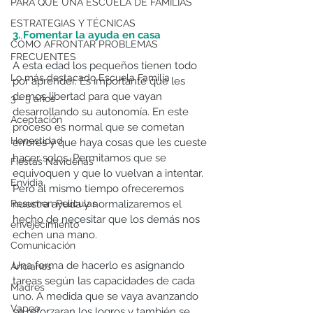
PARA QUÉ UNA ESCUELA DE FAMILIAS
ESTRATEGIAS Y TÉCNICAS
3. Fomentar la ayuda en casa
CÓMO AFRONTAR PROBLEMAS
FRECUENTES
A esta edad los pequeños tienen todo 
Lo más destacado Escuela Familia
por aprender. Es importante que les 
demos libertad para que vayan 
3 - 5 años
desarrollando su autonomía. En este 
Aceptación
proceso es normal que se cometan 
Honestidad
errores y que haya cosas que les cueste 
hacer solos. Permitamos que se 
Fiestas Navideñas
equivoquen y que lo vuelvan a intentar. 
Envidia
Pero al mismo tiempo ofreceremos 
nuestra ayuda y normalizaremos el 
Resumen Peliculas
hecho de necesitar que los demás nos 
envejecimiento
echen una mano.
Comunicación
Una forma de hacerlo es asignando 
Ancianos
tareas según las capacidades de cada 
Madres
uno. A medida que se vaya avanzando 
Vapeo
se reforzaran los logros y también se 