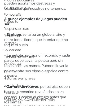
Píldoras Educativas
pueden aportarnos destrezas y 
Planes en familia
cualidades que nosotros no tenemos. 
Pornografía
Algunos ejemplos de juegos pueden 
Propósito
ser:
Responsabilidad
- 
El globo
: se lanza un globo al aire y 
Resiliencia
entre todos tienen que intentar que no 
Respeto
toque el suelo.
Solidaridad
- 
La pelota
: se traza un recorrido y cada 
Escuela de Familias
pareja debe llevar la pelota pero sin 
Vacaciones
tocarla con las manos. Pueden llevar la 
pelota entre sus tripas o espalda contra 
Valentía
espalda.
Historias ejemplares
Lo más destacado
- 
Carrera de relevos
: por parejas deben 
hacer un recorrido revelándose para 
Felicidad
conseguir acabar el circuito antes que 
FORMACIÓN COMPLEMENTARIA
los demás. 