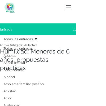
Entrada
Todas las entradas
26 mar 2020
3 min de lectura
Todas las entradas
Humildad: Menores de 6
Abuelos
años, propuestas
Acoso escolar
prácticas
Adolescencia
Alcohol
Ambiente familiar positivo
Amistad
Amor
Austeridad