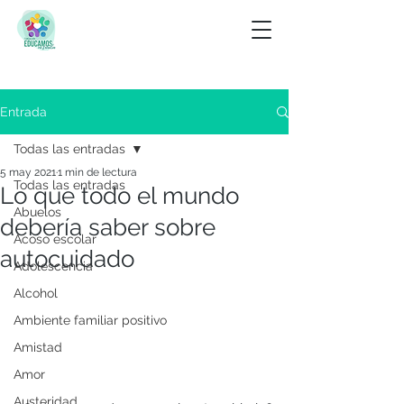
Entrada
Todas las entradas
5 may 2021
1 min de lectura
Todas las entradas
Lo que todo el mundo
Abuelos
debería saber sobre
Acoso escolar
autocuidado
Adolescencia
Alcohol
Ambiente familiar positivo
Amistad
Amor
Austeridad