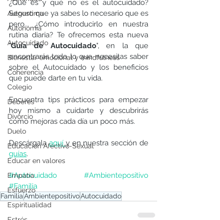
¿Qué es y qué no es el autocuidado? 
Seguro que ya sabes lo necesario que es 
Autoestima
pero... ¿Cómo introducirlo en nuestra 
Autonomía
rutina diaria? Te ofrecemos esta nueva 
Autocuidado
"
Guía de Autocuidado
", en la que 
encontrarás todo lo que necesitas saber 
Bienestar emocional y mindfulness
sobre el Autocuidado y los beneficios 
Coherencia
que puede darte en tu vida. 
Colegio
Encuentra tips prácticos para empezar 
Deberes
hoy mismo a cuidarte y descubrirás 
Divorcio
como mejoras cada día un poco más. 
Duelo
Descárgala 
aquí 
y en nuestra sección de 
Educación Afectivo-Sexual
guías
. 
Educar en valores
#Autocuidado
#Ambientepositivo
Empatía
#Familia
Esfuerzo
Familia
Ambientepositivo
Autocuidado
Espiritualidad
Estrés