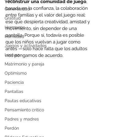
reconstruir una comunidad de juego
, 
basada en la confianza, la colaboración 
Generosidad
entre familias y el valor del juego real: 
Gratitud
ese que despierta creatividad, amistad y 
Hermanos
movimiento, sin depender de una 
pantalla. Porque sí, todavía es posible 
Humildad
que los niños vuelvan a jugar como 
Juegos y actividades
antes —solo hace falta que los adultos 
Lectura
nos pongamos de acuerdo.
Matrimonio y pareja
Optimismo
Paciencia
Pantallas
Pautas educativas
Pensamiento crítico
Padres y madres
Perdón