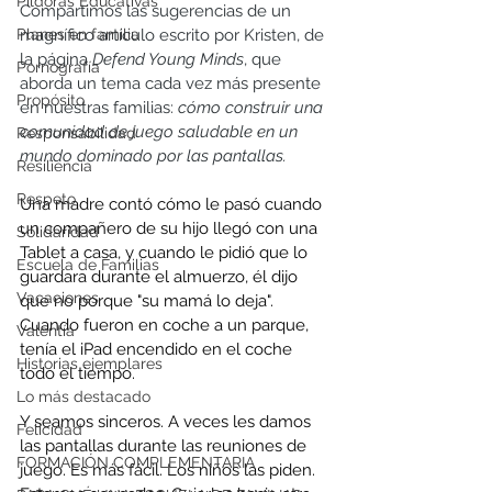
Píldoras Educativas
Compartimos las sugerencias de un 
Planes en familia
magnífico artículo escrito por Kristen, de 
la página 
Defend Young Minds
, que 
Pornografía
aborda un tema cada vez más presente 
Propósito
en nuestras familias: 
cómo construir una 
comunidad de juego saludable en un 
Responsabilidad
mundo dominado por las pantallas.
Resiliencia
Respeto
Una madre contó cómo le pasó cuando 
un compañero de su hijo llegó con una 
Solidaridad
Tablet a casa, y cuando le pidió que lo 
Escuela de Familias
guardara durante el almuerzo, él dijo 
Vacaciones
que no porque "su mamá lo deja". 
Cuando fueron en coche a un parque, 
Valentía
tenía el iPad encendido en el coche 
Historias ejemplares
todo el tiempo.
Lo más destacado
Y seamos sinceros. A veces les damos 
Felicidad
las pantallas durante las reuniones de 
FORMACIÓN COMPLEMENTARIA
juego. Es más fácil. Los niños las piden. 