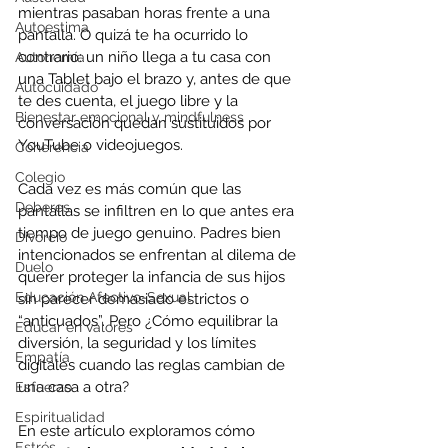
mientras pasaban horas frente a una 
Autoestima
pantalla. O quizá te ha ocurrido lo 
contrario: un niño llega a tu casa con 
Autonomía
una Tablet bajo el brazo y, antes de que 
Autocuidado
te des cuenta, el juego libre y la 
Bienestar emocional y mindfulness
conversación quedan sustituidos por 
YouTube o videojuegos.
Coherencia
Colegio
Cada vez es más común que las 
Deberes
pantallas se infiltren en lo que antes era 
tiempo de juego genuino. Padres bien 
Divorcio
intencionados se enfrentan al dilema de 
Duelo
querer proteger la infancia de sus hijos 
Educación Afectivo-Sexual
sin parecer demasiado estrictos o 
“anticuados”. Pero ¿Cómo equilibrar la 
Educar en valores
diversión, la seguridad y los límites 
Empatía
digitales cuando las reglas cambian de 
una casa a otra?
Esfuerzo
Espiritualidad
En este artículo exploramos cómo 
Estrés