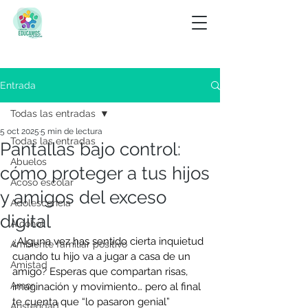
Entrada
Todas las entradas
5 oct 2025
5 min de lectura
Todas las entradas
Pantallas bajo control:
Abuelos
cómo proteger a tus hijos
Acoso escolar
y amigos del exceso
Adolescencia
digital
Alcohol
¿Alguna vez has sentido cierta inquietud 
Ambiente familiar positivo
cuando tu hijo va a jugar a casa de un 
Amistad
amigo? Esperas que compartan risas, 
Amor
imaginación y movimiento… pero al final 
te cuenta que “lo pasaron genial” 
Austeridad