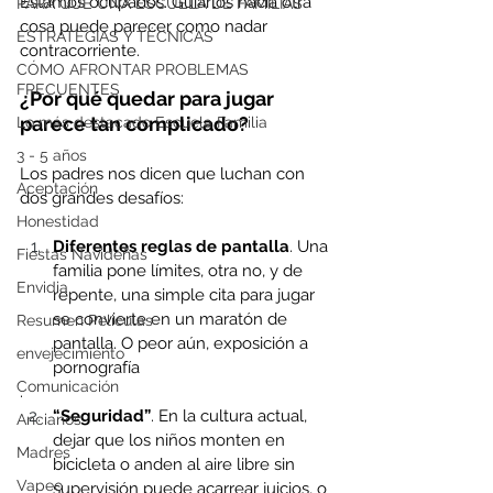
Estamos ocupados. Guiarlos hacia otra 
PARA QUÉ UNA ESCUELA DE FAMILIAS
cosa puede parecer como nadar 
ESTRATEGIAS Y TÉCNICAS
contracorriente.
CÓMO AFRONTAR PROBLEMAS
FRECUENTES
¿Por qué quedar para jugar 
parece tan complicado?
Lo más destacado Escuela Familia
3 - 5 años
Los padres nos dicen que luchan con 
Aceptación
dos grandes desafíos:
Honestidad
Diferentes reglas de pantalla
. Una 
Fiestas Navideñas
familia pone límites, otra no, y de 
Envidia
repente, una simple cita para jugar 
se convierte en un maratón de 
Resumen Peliculas
pantalla. O peor aún, exposición a 
envejecimiento
pornografía
Comunicación
.
“Seguridad”
. En la cultura actual, 
Ancianos
dejar que los niños monten en 
Madres
bicicleta o anden al aire libre sin 
Vapeo
supervisión puede acarrear juicios, o 