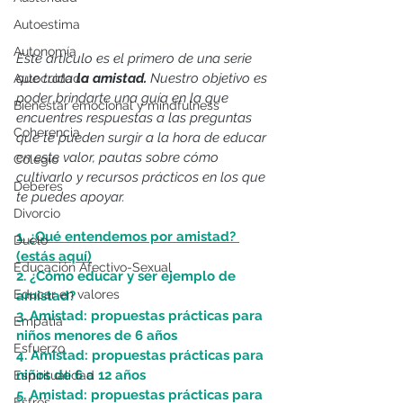
Autoestima
Autonomía
Este artículo es el primero de una serie 
que trata 
la amistad. 
Nuestro objetivo es 
Autocuidado
poder brindarte una guía en la que 
Bienestar emocional y mindfulness
encuentres respuestas a las preguntas 
Coherencia
que te pueden surgir a la hora de educar 
en este valor, pautas sobre cómo 
Colegio
cultivarlo y recursos prácticos en los que 
Deberes
te puedes apoyar.
Divorcio
1. ¿Qué entendemos por amistad? 
Duelo
(estás aquí)
Educación Afectivo-Sexual
2. ¿Cómo educar y ser ejemplo de 
Educar en valores
amistad?
3. Amistad: propuestas prácticas para 
Empatía
niños menores de 6 años
Esfuerzo
4. Amistad: propuestas prácticas para 
niños de 6 a 12 años
Espiritualidad
5. Amistad: propuestas prácticas para 
Estrés