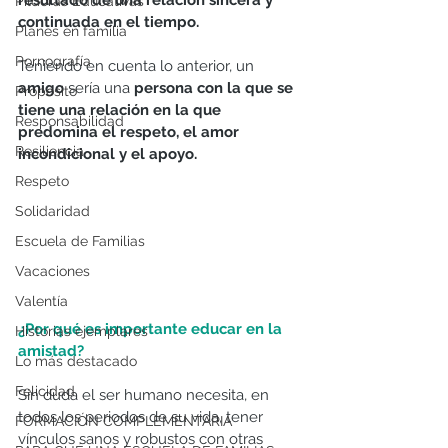
Píldoras Educativas
continuada en el tiempo. 
Planes en familia
Pornografía
Teniendo en cuenta lo anterior, un 
amigo
 sería una 
persona con la que se 
Propósito
tiene una relación en la que 
Responsabilidad
predomina el respeto, el amor 
Resiliencia
incondicional y el apoyo.
Respeto
Solidaridad
Escuela de Familias
Vacaciones
Valentía
¿Por qué es importante educar en la 
Historias ejemplares
amistad?
Lo más destacado
Felicidad
Sin duda el ser humano necesita, en 
todos los periodos de su vida, tener 
FORMACIÓN COMPLEMENTARIA
vínculos sanos y robustos con otras 