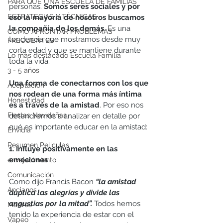
PARA QUÉ UNA ESCUELA DE FAMILIAS
personas. 
Somos seres sociales y por 
ESTRATEGIAS Y TÉCNICAS
eso la mayoría de nosotros buscamos 
la compañía de los demás.
 Es una 
CÓMO AFRONTAR PROBLEMAS
tendencia que mostramos desde muy 
FRECUENTES
corta edad y que se mantiene durante 
Lo más destacado Escuela Familia
toda la vida.
3 - 5 años
Una forma de conectarnos con los que 
Aceptación
nos rodean de una forma más íntima 
Honestidad
es a través de la amistad
. Por eso nos 
Fiestas Navideñas
detendremos a analizar en detalle por 
qué es importante educar en la amistad:
Envidia
Resumen Peliculas
1. Influye positivamente en las 
emociones
envejecimiento
Comunicación
Como dijo Francis Bacon 
“la amistad 
Ancianos
duplica las alegrías y divide las 
angustias por la mitad”.
 Todos hemos 
Madres
tenido la experiencia de estar con el 
Vapeo