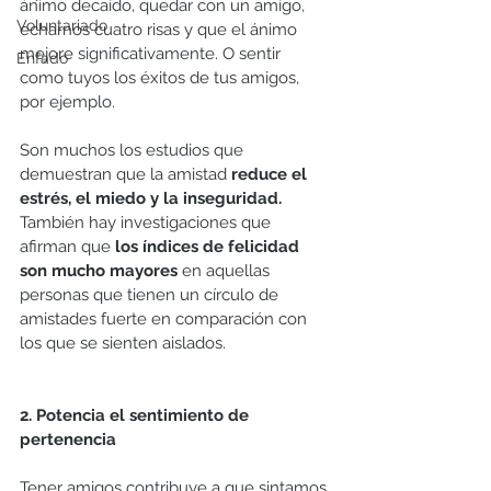
ánimo decaído, quedar con un amigo, 
Voluntariado
echarnos cuatro risas y que el ánimo 
mejore significativamente. O sentir 
Enfado
como tuyos los éxitos de tus amigos, 
por ejemplo. 
Son muchos los estudios que 
demuestran que la amistad 
reduce el 
estrés, el miedo y la inseguridad.
También hay investigaciones que 
afirman que 
los índices de felicidad 
son mucho mayores
 en aquellas 
personas que tienen un círculo de 
amistades fuerte en comparación con 
los que se sienten aislados. 
2. Potencia el sentimiento de 
pertenencia
Tener amigos contribuye a que sintamos 