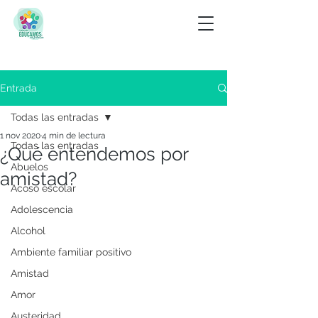
Entrada
Todas las entradas
1 nov 2020
4 min de lectura
Todas las entradas
¿Qué entendemos por
Abuelos
amistad?
Acoso escolar
Adolescencia
Alcohol
Ambiente familiar positivo
Amistad
Amor
Austeridad