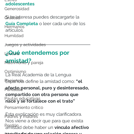
adolescentes
Generosidad
Si te interesa puedes descargarte la 
Gratitud
Guía Completa
o leer cada uno de los 
Hermanos
artículos.
Humildad
Juegos y actividades
¿Qué entendemos por 
Lectura
amistad? 
Matrimonio y pareja
Optimismo
La Real Academia de la Lengua 
Paciencia
Española define la amistad como: 
“el 
afecto personal, puro y desinteresado, 
Pantallas
compartido con otra persona que 
Pautas educativas
nace y se fortalece con el trato”
Pensamiento crítico
Esta explicación es muy clarificadora. 
Padres y madres
Nos viene a decir que para que exista 
Perdón
amistad debe haber un 
vínculo afectivo 
resultado de una relación sincera y 