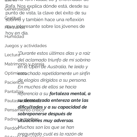
Rafa. Nos explica dónde está, desde su 
Generosidad
punto de vista, la clave del éxito de su 
Gratitud
sobrino y también hace una reflexión 
muy interesante sobre los jóvenes de 
Hermanos
hoy en día. 
Humildad
Juegos y actividades
“Durante estos últimos días y a raíz 
Lectura
del aclamado triunfo de mi sobrino 
Matrimonio y pareja
en el Open de Australia, he leído y 
escuchado repetidamente un sinfín 
Optimismo
de elogios dirigidos a su persona. 
Paciencia
En muchos de ellos se hacía 
Pantallas
referencia a su 
fortaleza mental, a 
su demostrada entereza ante las 
Pautas educativas
dificultades y a su capacidad de 
Pensamiento crítico
sobreponerse después de 
Padres y madres
situaciones muy adversas
. 
Muchos son los que se han 
Perdón
preguntado cuál es la razón de 