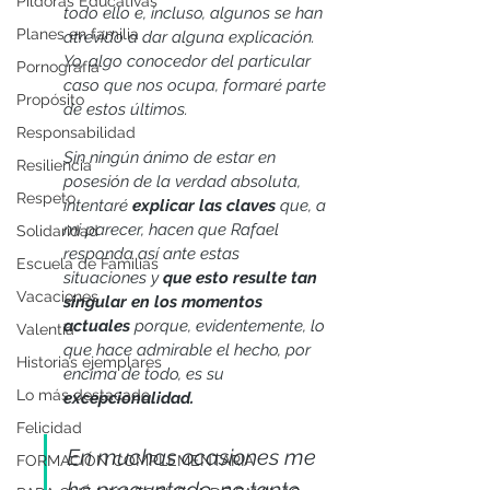
Píldoras Educativas
todo ello e, incluso, algunos se han 
Planes en familia
atrevido a dar alguna explicación. 
Yo, algo conocedor del particular 
Pornografía
caso que nos ocupa, formaré parte 
Propósito
de estos últimos.
Responsabilidad
Sin ningún ánimo de estar en 
Resiliencia
posesión de la verdad absoluta, 
Respeto
intentaré 
explicar las claves
 que, a 
mi parecer, hacen que Rafael 
Solidaridad
responda así ante estas 
Escuela de Familias
situaciones y 
que esto resulte tan 
Vacaciones
singular en los momentos 
actuales 
porque, evidentemente, lo 
Valentía
que hace admirable el hecho, por 
Historias ejemplares
encima de todo, es su 
Lo más destacado
excepcionalidad.
Felicidad
En muchas ocasiones me 
FORMACIÓN COMPLEMENTARIA
he preguntado, no tanto 