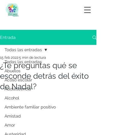
Entrada
Todas las entradas
15 feb 2022
5 min de lectura
Todas las entradas
¿Te preguntas qué se
Abuelos
esconde detrás del éxito
Acoso escolar
de Nadal?
Adolescencia
Alcohol
Ambiente familiar positivo
Amistad
Amor
Austeridad