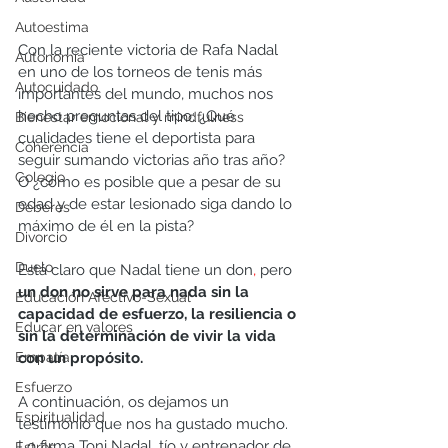
Autoestima
Con la reciente victoria de Rafa Nadal 
Autonomía
en uno de los torneos de tenis más 
Autocuidado
importantes del mundo, muchos nos 
hecho preguntas del tipo: ¿Qué 
Bienestar emocional y mindfulness
cualidades tiene el deportista para 
Coherencia
seguir sumando victorias año tras año? 
Colegio
O ¿cómo es posible que a pesar de su 
edad y de estar lesionado siga dando lo 
Deberes
máximo de él en la pista? 
Divorcio
Duelo
Está claro que Nadal tiene un don
,
 pero 
un don no sirve para nada sin la 
Educación Afectivo-Sexual
capacidad de esfuerzo, la resiliencia o 
Educar en valores
sin la determinación de vivir la vida 
con un propósito. 
Empatía
Esfuerzo
A continuación, os dejamos un 
Espiritualidad
testimonio que nos ha gustado mucho. 
Lo firma Toni Nadal, tío y entrenador de 
Estrés