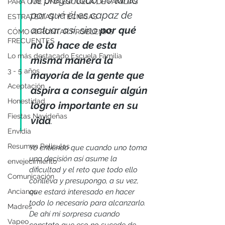
PARA QUÉ UNA ESCUELA DE FAMILIAS
por qué él es capaz de 
ESTRATEGIAS Y TÉCNICAS
actuar así, sino 
por qué 
CÓMO AFRONTAR PROBLEMAS
FRECUENTES
no lo hace de esta 
Lo más destacado Escuela Familia
misma manera la 
3 - 5 años
mayoría de la gente que 
Aceptación
aspira a conseguir algún 
Honestidad
logro importante en su 
Fiestas Navideñas
vida
. 
Envidia
Resumen Peliculas
Yo entiendo que cuando uno toma 
una decisión así asume la 
envejecimiento
dificultad y el reto que todo ello 
Comunicación
conlleva y presupongo, a su vez, 
que estará interesado en hacer 
Ancianos
todo lo necesario para alcanzarlo. 
Madres
De ahí mi sorpresa cuando 
Vapeo
constato que eso no sucede de 