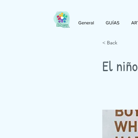
General
GUÍAS
AR
< Back
El niñ