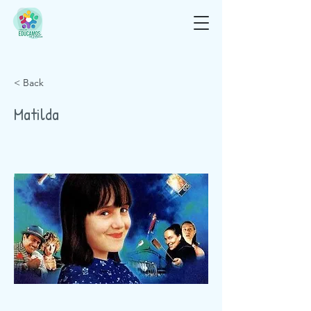
< Back
Matilda