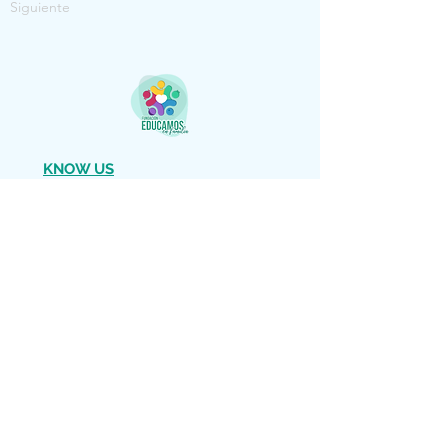
Siguiente
KNOW US
fundacion@educamosenfamilia.com
DESCARGAR FLYER
LEGAL WARNING
Copyright (c) 2022 We educate as a Family
We reserve all rights
El material facilitado por esta Fundación
es gratuito para información de los padres
y educadores interesados. Está autorizada
su reproducción y difusión por personas y