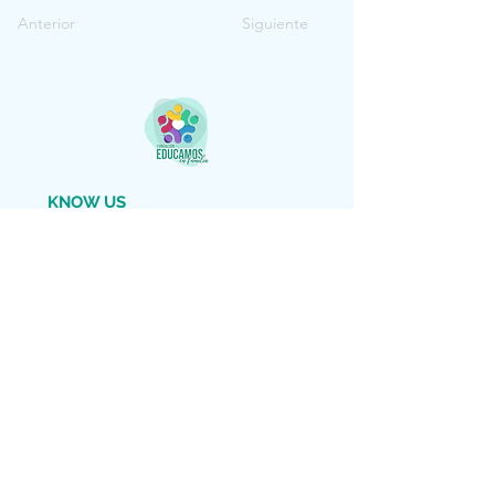
Anterior
Siguiente
KNOW US
fundacion@educamosenfamilia.com
DESCARGAR FLYER
LEGAL WARNING
Copyright (c) 2022 We educate as a Family
We reserve all rights
El material facilitado por esta Fundación
es gratuito para información de los padres
y educadores interesados. Está autorizada