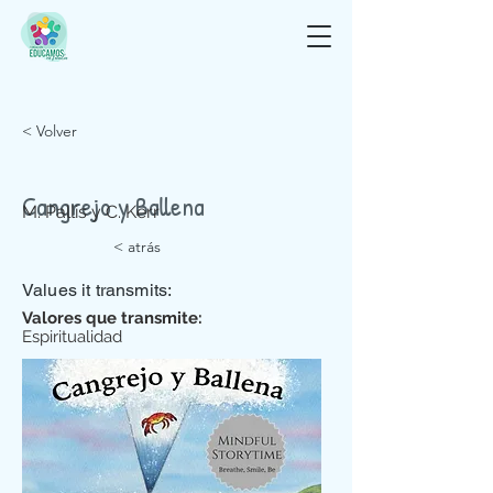
< Volver
Cangrejo y Ballena
M. Pallis y C. Kerr
< atrás
Values it transmits:
Valores que transmite:
Espiritualidad