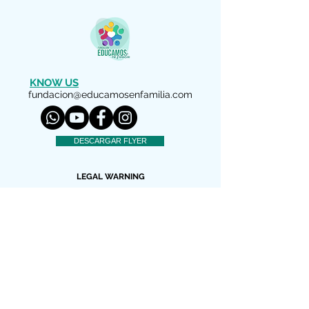
KNOW US
fundacion@educamosenfamilia.com
DESCARGAR FLYER
LEGAL WARNING
Copyright (c) 2022 We educate as a Family
We reserve all rights
El material facilitado por esta Fundación
es gratuito para información de los padres
y educadores interesados. Está autorizada
su reproducción y difusión por personas y
entidades sin ánimo de lucro siempre que
no se modifique el texto y se haga constar,
como fuente, el nombre de esta