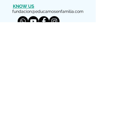
KNOW US
fundacion@educamosenfamilia.com
DESCARGAR FLYER
LEGAL WARNING
Copyright (c) 2022 We educate as a Family
We reserve all rights
El material facilitado por esta Fundación
es gratuito para información de los padres
y educadores interesados. Está autorizada
su reproducción y difusión por personas y
entidades sin ánimo de lucro siempre que
no se modifique el texto y se haga constar,
como fuente, el nombre de esta
Fundación.
CONTACT US!