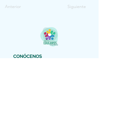
Anterior
Siguiente
CONÓCENOS
fundacion@educamosenfamilia.com
DESCARGAR FLYER
AVISO LEGAL
Copyright (c) 2022 Educamos en Familia
Nos reservamos todos los derechos
El material facilitado por esta Fundación
es gratuito para información de los padres
y educadores interesados. Está autorizada