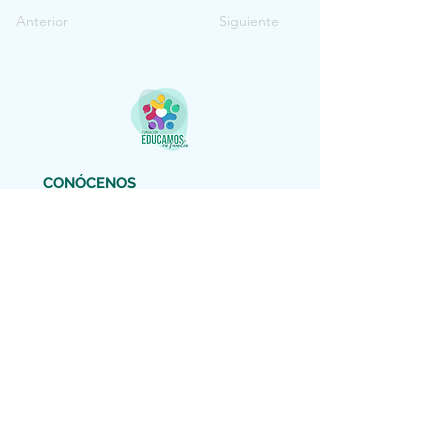
Anterior
Siguiente
CONÓCENOS
fundacion@educamosenfamilia.com
DESCARGAR FLYER
AVISO LEGAL
Copyright (c) 2022 Educamos en Familia
Nos reservamos todos los derechos
El material facilitado por esta Fundación
es gratuito para información de los padres
y educadores interesados. Está autorizada