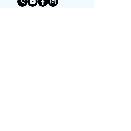
DESCARGAR FLYER
AVISO LEGAL
Copyright (c) 2022 Educamos en Familia
Nos reservamos todos los derechos
El material facilitado por esta Fundación
es gratuito para información de los padres
y educadores interesados. Está autorizada
su reproducción y difusión por personas y
entidades sin ánimo de lucro siempre que
no se modifique el texto y se haga constar,
como fuente, el nombre de esta
Fundación.
¡CONTÁCTANOS!