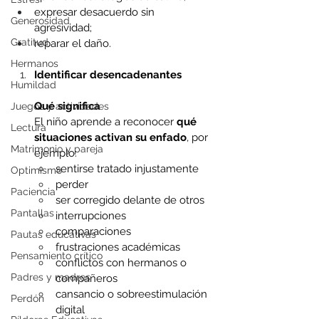
expresar desacuerdo sin 
Generosidad
agresividad; 
Gratitud
reparar el daño. 
Hermanos
Identificar desencadenantes
Humildad
Qué significa
Juegos y actividades
El niño aprende a reconocer 
qué 
Lectura
situaciones activan su enfado
, por 
Matrimonio y pareja
ejemplo:
sentirse tratado injustamente 
Optimismo
perder 
Paciencia
ser corregido delante de otros 
Pantallas
interrupciones 
comparaciones 
Pautas educativas
frustraciones académicas 
Pensamiento crítico
conflictos con hermanos o 
Padres y madres
compañeros 
cansancio o sobreestimulación 
Perdón
digital 