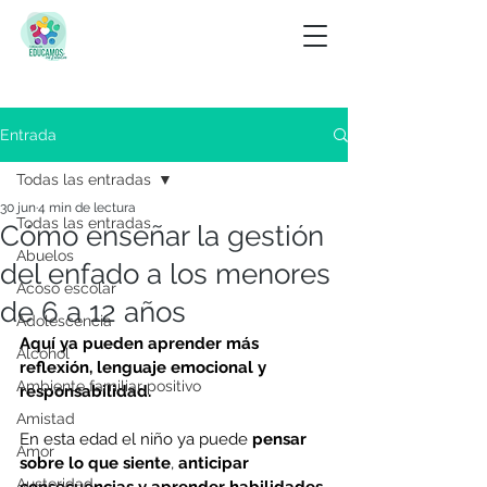
Entrada
Todas las entradas
30 jun
4 min de lectura
Todas las entradas
Cómo enseñar la gestión
Abuelos
del enfado a los menores
Acoso escolar
de 6 a 12 años
Adolescencia
Aquí ya pueden aprender más 
Alcohol
reflexión, lenguaje emocional y 
Ambiente familiar positivo
responsabilidad.
Amistad
En esta edad el niño ya puede 
pensar 
Amor
sobre lo que siente
, 
anticipar 
Austeridad