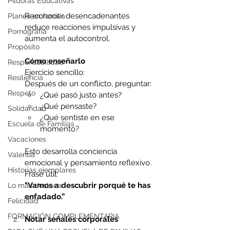
Píldoras Educativas
Reconocer desencadenantes 
Planes en familia
reduce reacciones impulsivas y 
Pornografía
aumenta el autocontrol.
Propósito
Cómo enseñarlo
Responsabilidad
Ejercicio sencillo:
Resiliencia
Después de un conflicto, preguntar:
Respeto
¿Qué pasó justo antes? 
¿Qué pensaste? 
Solidaridad
¿Qué sentiste en ese 
Escuela de Familias
momento? 
Vacaciones
Esto desarrolla conciencia 
Valentía
emocional y pensamiento reflexivo.
Historias ejemplares
Frase útil:
"Vamos a descubrir porqué te has 
Lo más destacado
enfadado.”
Felicidad
FORMACIÓN COMPLEMENTARIA
Notar señales corporales