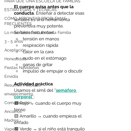
PARA QUÉ UNA ESCUELA DE FAMILIAS
El cuerpo avisa antes que la 
ESTRATEGIAS Y TÉCNICAS
conducta
. Enseñar a detectar esas 
CÓMO AFRONTAR PROBLEMAS
señales es una herramienta 
FRECUENTES
preventiva muy potente.
Señales frecuentes:
Lo más destacado Escuela Familia
tensión en manos 
3 - 5 años
respiración rápida 
Aceptación
calor en la cara 
nudo en el estómago 
Honestidad
ganas de gritar 
Fiestas Navideñas
impulso de empujar o discutir 
Envidia
Actividad práctica
Resumen Peliculas
Usamos el símil del “
semáforo 
envejecimiento
corporal
”
:
Comunicación
🟥 Rojo → cuando el cuerpo muy 
tenso
Ancianos
🟨 Amarillo → cuando empieza el 
Madres
enfado
🟩 Verde → si el niño está tranquilo
Vapeo