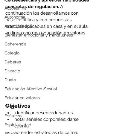
consecuencias y aprender habilidades 
concretas de regulación.
 A 
Autoestima
continuación los desarrollamos con 
Autonomía
base científica y con propuestas 
Autocuidado
prácticas aplicables en casa y en el aula, 
en línea con una educación en valores.
Bienestar emocional y mindfulness
Coherencia
Colegio
Deberes
Divorcio
Duelo
Educación Afectivo-Sexual
Educar en valores
Objetivos
Empatía
identificar desencadenantes; 
Esfuerzo
notar señales corporales; darse 
Espiritualidad
cuenta;
aprender estrategias de calma; 
Estrés