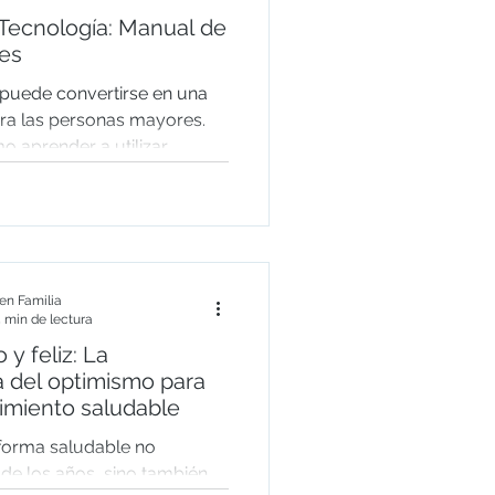
Tecnología: Manual de
nes
 puede convertirse en una
ara las personas mayores.
 aprender a utilizar
 aplicaciones de forma
mejorar la salud, mantener
a, fortalecer las relaciones
ar autonomía en el día a día
rácticos y fáciles de
n Familia
 min de lectura
 y feliz: La
a del optimismo para
imiento saludable
forma saludable no
de los años, sino también