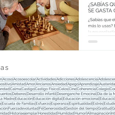
¿SABÍAS Q
SE GASTA 
¿Sabías que e
más lo usas? 
la neuroplasti
ayudan a preve
Descubre hábi
mantener tu m
la vida y mejo
de tu familia.
tas
ón
Acoso
Acosoescolar
Actividades
Adicciones
Adolescencia
Adolesce
ositivo
Amistad
Amor
Ancianos
Ansiedad
Apego
Aprendizaje
Austerid
ondad
Calma
Castigo
Castigo Físico
Celos
Cine
Coherencia
Colegio
Co
uentos
Deberes
Desarrollo infantil
Desenganche Emocinal
Dia de la 
 la Madre
Educación
Educación digital
Educación emocional
Educación
a
Escuela de Familias
Esfuerzo
Esperanza
Espiritualidad
Estrés
Estudi
ación
Fuerzadevoluntad
Fé
Generosidad
Gestión del tiempo
Gratitud
G
rnidad
Historiaejemplar
Honestidad
Humildad
Humor
IA
Imaginación
In