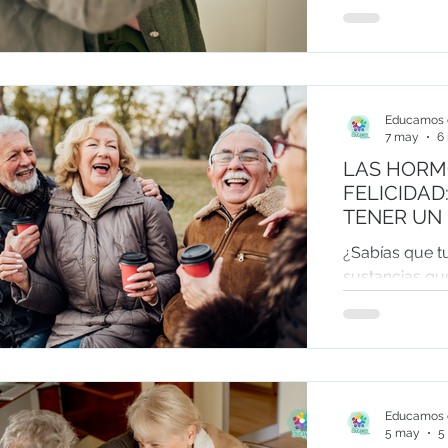
de la actitud 
vida. Este art
optimismo, las
aficiones y l
la salud físic
Educamos e
durante la vej
7 may
6
LAS HORM
FELICIDAD: LA IMPORTANCIA 
TENER UN
ÁNIMO.
¿Sabías que t
sustancias qu
tu felicidad 
las endorfinas
oxitocina mej
salud física y
sencillos pue
Educamos e
cada día.
5 may
5