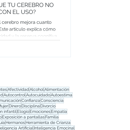
UE TU CEREBRO NO
CON EL USO?
l cerebro mejora cuanto
Este artículo explica cómo
cidad y la reserva cognitiva
nir el deterioro cognitivo.
tos prácticos para
ente activa, aprender toda
rar tu bienestar mental y el
ntes
Afectividad
Alcohol
Alimentación
ad
Autocontrol
Autocuidado
Autoestima
municación
Confianza
Consciencia
Mujer
Dinero
Disciplina
Divorcio
 infantil
Elogio
Emociones
Empatía
o
Exposición a pantallas
Familia
uía
Hermanos
Herramienta de Crianza
teligencia Artificial
Inteligencia Emocinal