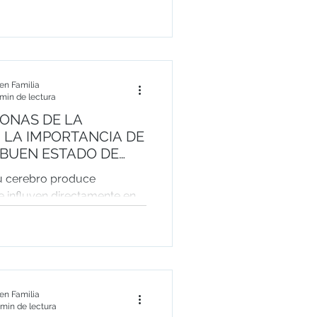
con la que afrontamos la
ículo explica cómo el
 emociones positivas, las
a motivación pueden mejorar
a, emocional y cognitiva
n Familia
ez.
 min de lectura
ONAS DE LA
DE
 BUEN ESTADO DE
u cerebro produce
e influyen directamente en
y bienestar? Descubre cómo
, serotonina, dopamina y
oran tu estado de ánimo, tu
 emocional, y qué hábitos
den ayudarte a estimularlas
n Familia
 min de lectura