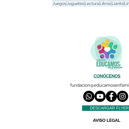
Juegos
Juguetes
Lectura
Libros
Llanto
Lí
CONÓCENOS
fundacion@educamosenfamil
DESCARGAR FLYER
AVISO LEGAL