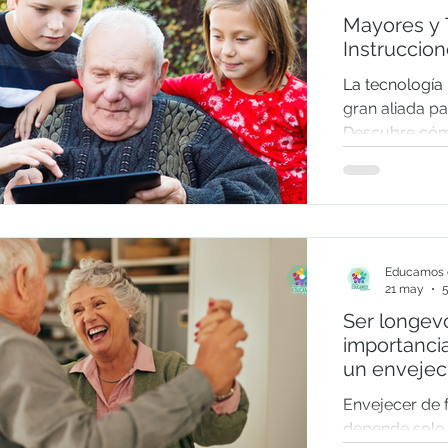
Mayores y 
Instruccio
La tecnología
gran aliada p
Descubre cómo
dispositivos y
sencilla para 
la mente activ
sociales y gan
con consejos p
Educamos e
aplicar.
21 may
5
Ser longevo
importanci
un envejec
Envejecer de 
depende solo 