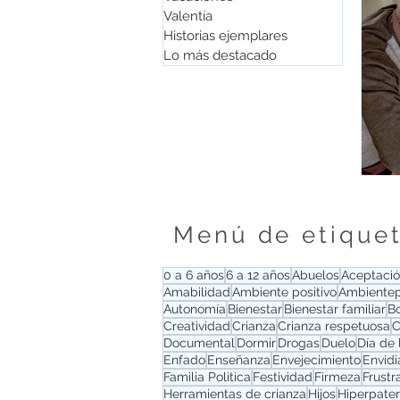
Valentía
Historias ejemplares
Lo más destacado
Menú de etique
0 a 6 años
6 a 12 años
Abuelos
Aceptaci
Amabilidad
Ambiente positivo
Ambientep
Autonomía
Bienestar
Bienestar familiar
B
Creatividad
Crianza
Crianza respetuosa
C
Documental
Dormir
Drogas
Duelo
Día de
Enfado
Enseñanza
Envejecimiento
Envidi
Familia Polìtica
Festividad
Firmeza
Frustr
Herramientas de crianza
Hijos
Hiperpate