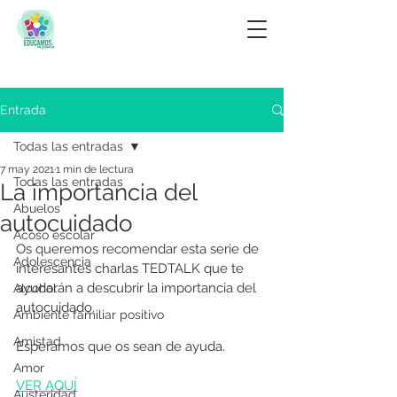
Entrada
Todas las entradas
7 may 2021
1 min de lectura
Todas las entradas
La importancia del
Abuelos
autocuidado
Acoso escolar
Os queremos recomendar esta serie de 
Adolescencia
interesantes charlas TEDTALK que te 
ayudarán a descubrir la importancia del 
Alcohol
autocuidado.
Ambiente familiar positivo
Amistad
Esperamos que os sean de ayuda. 
Amor
VER AQUÍ
Austeridad