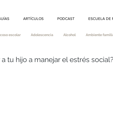
GUÍAS
ARTÍCULOS
PODCAST
ESCUELA DE 
coso escolar
Adolescencia
Alcohol
Ambiente familia
dad
Autoestima
Autonomía
Autocuidado
 tu hijo a manejar el estrés social
s
Coherencia
Colegio
Deberes
Divorcio
ducar en valores
Empatía
Esfuerzo
Espiritualidad