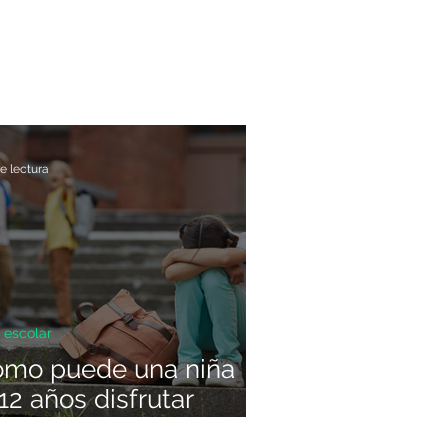
e lectura
 escolar
ómo puede una niña
12 años disfrutar
illando a otra? Lo