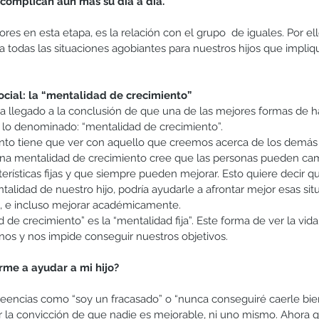
 complican aún más su día a día.
es en esta etapa, es la relación con el grupo  de iguales. Por ell
a todas las situaciones agobiantes para nuestros hijos que impliq
ocial: la “mentalidad de crecimiento”
a llegado a la conclusión de que una de las mejores formas de ha
de lo denominado: “mentalidad de crecimiento”.
nto tiene que ver con aquello que creemos acerca de los demás
a mentalidad de crecimiento cree que las personas pueden cam
erísticas fijas y que siempre pueden mejorar. Esto quiere decir q
lidad de nuestro hijo, podría ayudarle a afrontar mejor esas situ
o, e incluso mejorar académicamente.
 de crecimiento” es la “mentalidad fija”. Este forma de ver la vida 
nos y nos impide conseguir nuestros objetivos.
me a ayudar a mi hijo?
eencias como “soy un fracasado” o “nunca conseguiré caerle bien
 la convicción de que nadie es mejorable, ni uno mismo. Ahora q