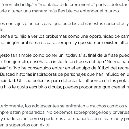
 “mentalidad fija” y “mentalidad de crecimiento” podrás detectar 
darle a tener una manera más flexible de entender el mundo.
res consejos prácticos para que puedas aplicar estos conceptos y
al: 
nseña a tu hijo a ver los problemas como una oportunidad de ca
ue ningún problema es para siempre, y que siempre existen altern
gesto tan simple como poner un “todavía” al final de la frase puede
o. Por ejemplo, enséñale a incluirlo en frases del tipo “No me han
ía” o “No he conseguido entrar en el equipo de fútbol del recreo
 Buscad historias inspiradoras de personajes que han influido en 
ciedad. Utilizad películas para detectar la influencia de los prota
 tu hijo le gusta escribir o dibujar, puedes proponerle que cree el
riormente, los adolescentes se enfrentan a muchos cambios y 
empre están preparados. No debemos sobreprotegerlos y privarles
y maduración, pero si podemos acompañarles en el camino y pro
n a superarlos con éxito.