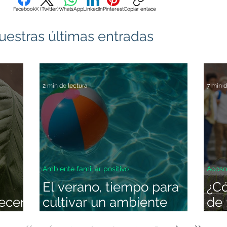
Facebook
X (Twitter)
WhatsApp
LinkedIn
Pinterest
Copiar enlace
uestras últimas entradas
2 min de lectura
7 min d
Ambiente familiar positivo
Acoso
El verano, tiempo para
¿C
ecer
cultivar un ambiente
de 
familiar positivo
hum