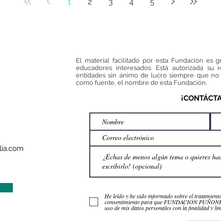
1
2
3
4
5
que
ens
edu
El material facilitado por esta Fundación es g
educadores interesados. Está autorizada su 
entidades sin ánimo de lucro siempre que no 
como fuente, el nombre de esta Fundación.
¡CONTÁCT
ia.com
He leído y he sido informado sobre el tratamient
consentimiento para que FUNDACIÓN PUÑO
uso de mis datos personales con la finalidad y lim