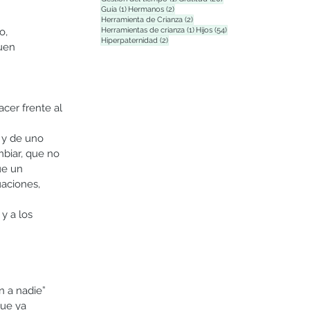
1 entrada
2 entradas
Guía
(1)
Hermanos
(2)
2 entradas
Herramienta de Crianza
(2)
1 entrada
54 entradas
Herramientas de crianza
(1)
Hijos
(54)
o, 
2 entradas
Hiperpaternidad
(2)
uen 
cer frente al 
 y de uno 
biar, que no 
ue un 
aciones, 
y a los 
 a nadie” 
ue ya 