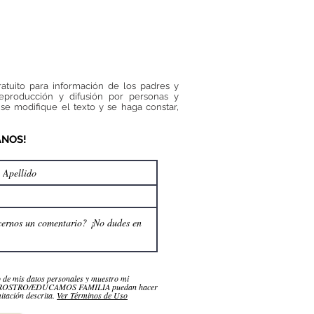
 este caso nos
eña sobre la
cación en valores
ratuito para información de los padres y
reproducción y difusión por personas y
se modifique el texto y se haga constar,
ANOS!
o de mis datos personales y muestro mi
NROSTRO/EDUCAMOS FAMILIA puedan hacer
itación descrita.
Ver Términos de Uso