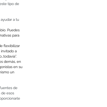
este tipo de 
 ayudar a tu 
mbio. Puedes 
ativas para 
 flexibilizar 
 invitado a 
…todavía”.
los demás, en 
gonistas en su 
 mismo un 
fuentes de 
 de esos 
porcionarle 