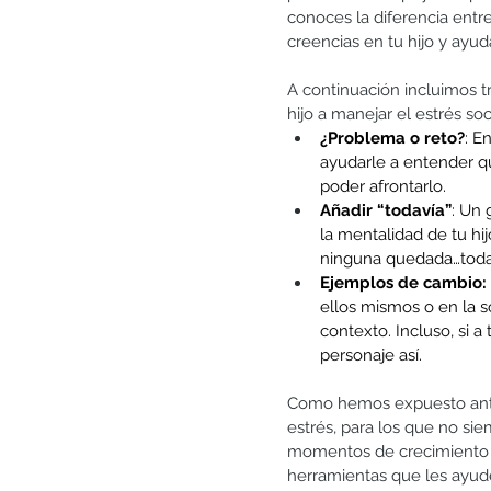
conoces la diferencia entre
creencias en tu hijo y ayu
A continuación incluimos t
hijo a manejar el estrés soci
¿Problema o reto?
: E
ayudarle a entender q
poder afrontarlo.
Añadir “todavía”
: Un 
la mentalidad de tu hij
ninguna quedada…todav
Ejemplos de cambio:
ellos mismos o en la so
contexto. Incluso, si a
personaje así.
Como hemos expuesto ante
estrés, para los que no si
momentos de crecimiento 
herramientas que les ayude