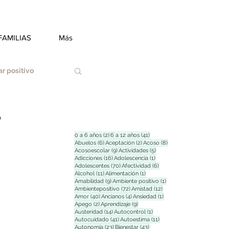
FAMILIAS
Más
r positivo
?
2 entradas
41 entradas
0 a 6 años
(2)
6 a 12 años
(41)
6 entradas
2 entradas
8 entradas
Abuelos
(6)
Aceptación
(2)
Acoso
(8)
9 entradas
5 entradas
Acosoescolar
(9)
Actividades
(5)
Duelo
16 entradas
1 entrada
Adicciones
(16)
Adolescencia
(1)
70 entradas
6 entradas
Adolescentes
(70)
Afectividad
(6)
11 entradas
1 entrada
Alcohol
(11)
Alimentación
(1)
9 entradas
1 entrada
Amabilidad
(9)
Ambiente positivo
(1)
72 entradas
12 entradas
Ambientepositivo
(72)
Amistad
(12)
Estrés
40 entradas
4 entradas
1 entrada
Amor
(40)
Ancianos
(4)
Ansiedad
(1)
2 entradas
9 entradas
Apego
(2)
Aprendizaje
(9)
14 entradas
1 entrada
Austeridad
(14)
Autocontrol
(1)
41 entradas
11 entradas
Autocuidado
(41)
Autoestima
(11)
23 entradas
43 entradas
Autonomía
(23)
Bienestar
(43)