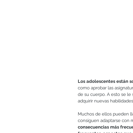
Generosidad
Gratitud
Matrimonio y pareja
Los adolescentes están s
como aprobar las asignatu
de su cuerpo. A esto se le
adquirir nuevas habilidade
Muchos de ellos pueden lle
consiguen adaptarse con 
consecuencias más frecue