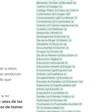
4 entradas
6 entradas
Bienestar familiar
(4)
Bondad
(6)
1 entrada
2 entradas
Calma
(1)
Castigo
(2)
1 entrada
4 entradas
1 entrada
Castigo Físico
(1)
Celos
(4)
Cine
(1)
4 entradas
16 entradas
Coherencia
(4)
Colegio
(16)
48 entradas
7 entradas
Comunicación
(48)
Confianza
(7)
3 entradas
4 entradas
Consciencia
(3)
Creatividad
(4)
2 entradas
4 entradas
Crianza
(2)
Crianza respetuosa
(4)
11 entradas
3 entradas
Cuentos
(11)
Deberes
(3)
1 entrada
Desarrollo infantil
(1)
1 entrada
Desenganche Emocinal
(1)
1 entrada
2 entradas
Dia de la Mujer
(1)
Dinero
(2)
1 entrada
5 entradas
Disciplina
(1)
Divorcio
(5)
1 entrada
3 entradas
Documental
(1)
Dormir
(3)
12 entradas
5 entradas
Drogas
(12)
Duelo
(5)
1 entrada
1 entrada
Día de la Madre
(1)
Educación
(1)
1 entrada
Educación digital
(1)
2 entradas
Educación emocional
(2)
4 entradas
1 entrada
Educación infantil
(4)
Elogio
(1)
an a retos 
35 entradas
10 entradas
Emociones
(35)
Empatía
(10)
 se producen 
3 entradas
1 entrada
Enfado
(3)
Enseñanza
(1)
3 entradas
2 entradas
Envejecimiento
(3)
Envidia
(2)
do que 
12 entradas
15 entradas
Escuela de Familias
(12)
Esfuerzo
(15)
1 entrada
16 entradas
Esperanza
(1)
Espiritualidad
(16)
15 entradas
1 entrada
Estrés
(15)
Estudio
(1)
1 entrada
Exposición a pantallas
(1)
si no 
107 entradas
1 entrada
Familia
(107)
Familia Polìtica
(1)
1 entrada
6 entradas
Festividad
(1)
Firmeza
(6)
 
unas de las 
1 entrada
6 entradas
Frustración
(1)
Fuerzadevoluntad
(6)
ios de humor 
1 entrada
11 entradas
Fé
(1)
Generosidad
(11)
1 entrada
20 entradas
Gestión del tiempo
(1)
Gratitud
(20)