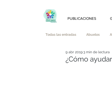
PUBLICACIONES
Todas las entradas
Abuelos
A
9 abr 2019
3 min de lectura
Amistad
Amor
Austeri
¿Cómo ayudar a
Bienestar emocional y mindfulnes
Educación Afectivo-Sexual
E