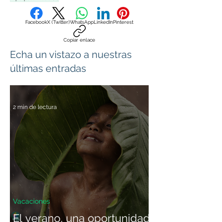
Facebook
X (Twitter)
WhatsApp
LinkedIn
Pinterest
Copiar enlace
Echa un vistazo a nuestras
últimas entradas
2 min de lectura
Vacaciones
El verano, una oportunidad