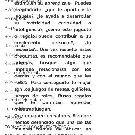
Píldoras Educativas
estimulen su aprendizaje.  Puedes 
Planes en familia
preguntarte: ¿qué le aporta este 
juguete?, ¿le ayuda a desarrollar 
Pornografía
su motricidad, curiosidad o 
Propósito
inteligencia?, ¿cómo este juguete 
o regalo puede contribuir a su 
Responsabilidad
crecimiento personal?, ¿lo 
Resiliencia
necesita?... Una vez resuelta estas 
Respeto
preguntas, es recomendable que 
además, busques algo que 
Solidaridad
implique relacionarse con los 
Escuela de Familias
demás y con el mundo que les 
Vacaciones
rodea. Para conseguirlo lo mejor 
son los juegos de mesas, guiñoles, 
Valentía
juegos de roles… Busca regalos 
Historias ejemplares
que le permitan aprender 
Lo más destacado
mientras juegan.
Que eduquen en valores. Siempre 
Felicidad
hemos defendido que una de las 
FORMACIÓN COMPLEMENTARIA
mejores formas de educar en 