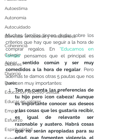
Autoestima
Autonomía
Autocuidado
Muchas familias tienen dudas sobre los 
Bienestar emocional y mindfulness
criterios que hay que seguir a la hora de 
Coherencia
comprar regalos. En 
“Educamos en 
Colegio
familia” 
pensamos que el principal es 
tener 
sentido común y ser muy 
Deberes
comedidos a la hora de regalar
. Pero 
Divorcio
además te damos otras 5 pautas que nos 
Duelo
parecen muy importantes: 
Ten en cuenta las preferencias de 
Educación Afectivo-Sexual
tu hijo pero ¡con cabeza! Aunque 
Educar en valores
es importante conocer sus deseos 
y las cosas que les gustaría recibir, 
Empatía
es igual de relevante ser 
Esfuerzo
razonable y austero. Habrá cosas 
Espiritualidad
que no serán apropiadas para su 
edad, que fomenten violencia, el 
Estrés