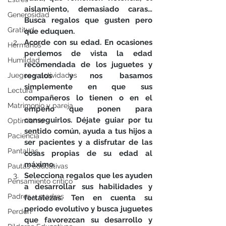
aislamiento, demasiado caras… 
Generosidad
Busca regalos que gusten pero 
Gratitud
que eduquen.
Acorde con su edad. En ocasiones 
Hermanos
perdemos de vista la edad 
Humildad
recomendada de los juguetes y 
Juegos y actividades
regalos y nos basamos 
simplemente en que sus 
Lectura
compañeros lo tienen o en el 
Matrimonio y pareja
empeño que ponen para 
conseguirlos. Déjate guiar por tu 
Optimismo
sentido común, ayuda a tus hijos a 
Paciencia
ser pacientes y a disfrutar de las 
Pantallas
cosas propias de su edad al 
máximo.
Pautas educativas
Selecciona regalos que les ayuden 
Pensamiento crítico
a desarrollar sus habilidades y 
Padres y madres
fortalezas. Ten en cuenta su 
periodo evolutivo y busca juguetes 
Perdón
que favorezcan su desarrollo y 