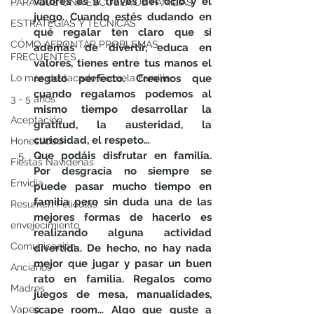
valores es a través del ocio y el 
PARA QUÉ UNA ESCUELA DE FAMILIAS
juego. Cuando estés dudando en 
ESTRATEGIAS Y TÉCNICAS
qué regalar ten claro que si 
CÓMO AFRONTAR PROBLEMAS
además de divertir, educa en 
FRECUENTES
valores, tienes entre tus manos el 
Lo más destacado Escuela Familia
regalo perfecto. Creemos que 
cuando regalamos podemos al 
3 - 5 años
mismo tiempo desarrollar la 
Aceptación
gratitud, la austeridad, la 
curiosidad, el respeto…
Honestidad
Que podáis disfrutar en familia. 
Fiestas Navideñas
Por desgracia no siempre se 
Envidia
puede pasar mucho tiempo en 
familia pero sin duda una de las 
Resumen Peliculas
mejores formas de hacerlo es 
envejecimiento
realizando alguna actividad 
Comunicación
divertida. De hecho, no hay nada 
mejor que jugar y pasar un buen 
Ancianos
rato en familia. Regalos como 
Madres
juegos de mesa, manualidades, 
Vapeo
scape room… Algo que guste a 