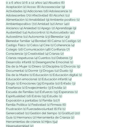
2 entradas
41 entradas
6 entradas
0 a 6 años
(2)
6 a 12 años
(41)
Abuelos
(6)
2 entradas
8 entradas
9 entradas
Aceptación
(2)
Acoso
(8)
Acosoescolar
(9)
5 entradas
16 entradas
1 entrada
Actividades
(5)
Adicciones
(16)
Adolescencia
(1)
70 entradas
6 entradas
11 entradas
Adolescentes
(70)
Afectividad
(6)
Alcohol
(11)
1 entrada
9 entradas
1 entrada
Alimentación
(1)
Amabilidad
(9)
Ambiente positivo
(1)
72 entradas
12 entradas
40 entradas
Ambientepositivo
(72)
Amistad
(12)
Amor
(40)
4 entradas
1 entrada
2 entradas
9 entradas
Ancianos
(4)
Ansiedad
(1)
Apego
(2)
Aprendizaje
(9)
14 entradas
1 entrada
41 entradas
Austeridad
(14)
Autocontrol
(1)
Autocuidado
(41)
11 entradas
23 entradas
43 entradas
Autoestima
(11)
Autonomía
(23)
Bienestar
(43)
4 entradas
6 entradas
1 entrada
2 entradas
Bienestar familiar
(4)
Bondad
(6)
Calma
(1)
Castigo
(2)
1 entrada
4 entradas
1 entrada
4 entradas
Castigo Físico
(1)
Celos
(4)
Cine
(1)
Coherencia
(4)
16 entradas
48 entradas
7 entradas
Colegio
(16)
Comunicación
(48)
Confianza
(7)
3 entradas
4 entradas
2 entradas
Consciencia
(3)
Creatividad
(4)
Crianza
(2)
4 entradas
11 entradas
3 entradas
Crianza respetuosa
(4)
Cuentos
(11)
Deberes
(3)
1 entrada
1 entrada
Desarrollo infantil
(1)
Desenganche Emocinal
(1)
1 entrada
2 entradas
1 entrada
5 entradas
Dia de la Mujer
(1)
Dinero
(2)
Disciplina
(1)
Divorcio
(5)
1 entrada
3 entradas
12 entradas
5 entradas
Documental
(1)
Dormir
(3)
Drogas
(12)
Duelo
(5)
1 entrada
1 entrada
1 entrada
Día de la Madre
(1)
Educación
(1)
Educación digital
(1)
2 entradas
4 entradas
Educación emocional
(2)
Educación infantil
(4)
1 entrada
35 entradas
10 entradas
3 entradas
Elogio
(1)
Emociones
(35)
Empatía
(10)
Enfado
(3)
1 entrada
3 entradas
2 entradas
Enseñanza
(1)
Envejecimiento
(3)
Envidia
(2)
12 entradas
15 entradas
1 entrada
Escuela de Familias
(12)
Esfuerzo
(15)
Esperanza
(1)
16 entradas
15 entradas
1 entrada
Espiritualidad
(16)
Estrés
(15)
Estudio
(1)
1 entrada
107 entradas
Exposición a pantallas
(1)
Familia
(107)
1 entrada
1 entrada
6 entradas
Familia Polìtica
(1)
Festividad
(1)
Firmeza
(6)
1 entrada
6 entradas
1 entrada
Frustración
(1)
Fuerzadevoluntad
(6)
Fé
(1)
11 entradas
1 entrada
20 entradas
Generosidad
(11)
Gestión del tiempo
(1)
Gratitud
(20)
1 entrada
2 entradas
2 entradas
Guía
(1)
Hermanos
(2)
Herramienta de Crianza
(2)
1 entrada
54 entradas
Herramientas de crianza
(1)
Hijos
(54)
2 entradas
Hiperpaternidad
(2)