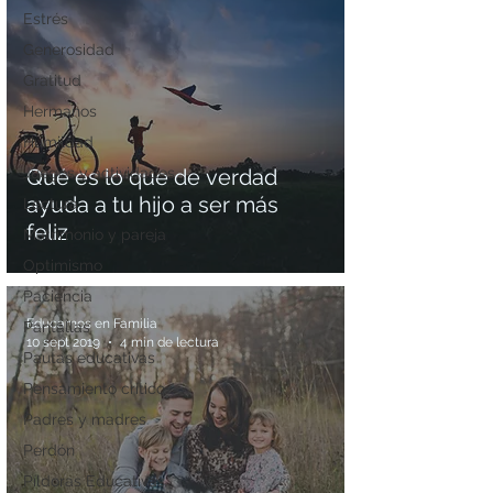
Estrés
Generosidad
Gratitud
Hermanos
Humildad
Juegos y actividades
Qué es lo que de verdad
ayuda a tu hijo a ser más
Lectura
feliz
Matrimonio y pareja
Optimismo
Paciencia
Educamos en Familia
Pantallas
10 sept 2019
4 min de lectura
Pautas educativas
Pensamiento crítico
Padres y madres
Perdón
Píldoras Educativas