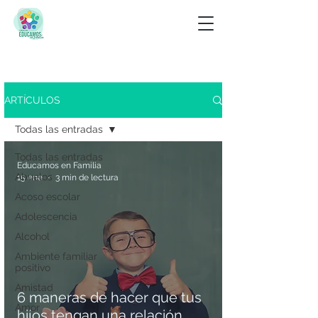
Buscar
ARTÍCULOS
Ver menú de etiquetas
Todas las entradas
Todas las entradas
Educamos en Familia
Abuelos
15 ene
3 min de lectura
Acoso escolar
Adolescencia
Alcohol
Ambiente familiar
positivo
Amistad
6 maneras de hacer que tus
Amor
hijos tengan una relación