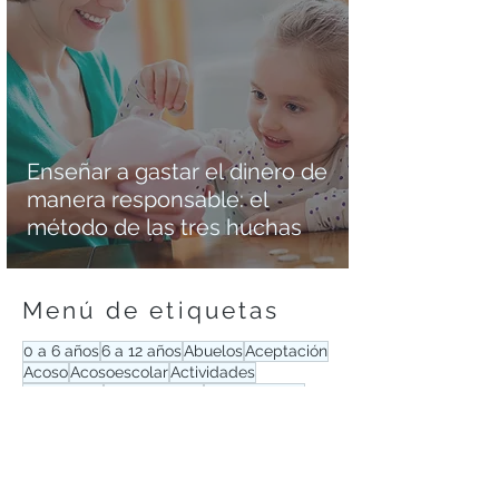
Enseñar a gastar el dinero de
manera responsable: el
método de las tres huchas
Menú de etiquetas
0 a 6 años
6 a 12 años
Abuelos
Aceptación
Acoso
Acosoescolar
Actividades
Adicciones
Adolescencia
Adolescentes
Afectividad
Alcohol
Alimentación
Amabilidad
Ambiente positivo
Ambientepositivo
Amistad
Amor
Ancianos
Ansiedad
Apego
Aprendizaje
Austeridad