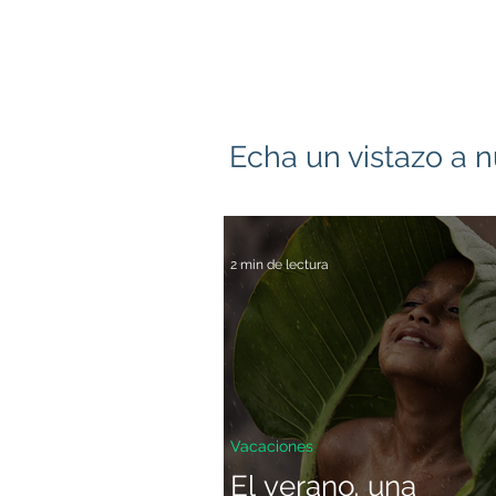
Echa un vistazo a n
2 min de lectura
Vacaciones
El verano, una