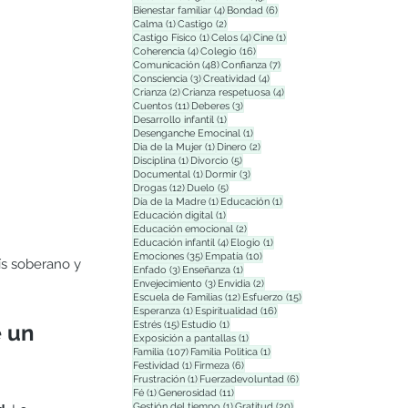
4 entradas
6 entradas
Bienestar familiar
(4)
Bondad
(6)
1 entrada
2 entradas
Calma
(1)
Castigo
(2)
1 entrada
4 entradas
1 entrada
Castigo Físico
(1)
Celos
(4)
Cine
(1)
4 entradas
16 entradas
Coherencia
(4)
Colegio
(16)
48 entradas
7 entradas
Comunicación
(48)
Confianza
(7)
3 entradas
4 entradas
Consciencia
(3)
Creatividad
(4)
2 entradas
4 entradas
Crianza
(2)
Crianza respetuosa
(4)
11 entradas
3 entradas
Cuentos
(11)
Deberes
(3)
1 entrada
Desarrollo infantil
(1)
1 entrada
Desenganche Emocinal
(1)
1 entrada
2 entradas
Dia de la Mujer
(1)
Dinero
(2)
1 entrada
5 entradas
Disciplina
(1)
Divorcio
(5)
1 entrada
3 entradas
Documental
(1)
Dormir
(3)
12 entradas
5 entradas
Drogas
(12)
Duelo
(5)
1 entrada
1 entrada
Día de la Madre
(1)
Educación
(1)
1 entrada
Educación digital
(1)
2 entradas
Educación emocional
(2)
4 entradas
1 entrada
Educación infantil
(4)
Elogio
(1)
35 entradas
10 entradas
Emociones
(35)
Empatía
(10)
ís soberano y 
3 entradas
1 entrada
Enfado
(3)
Enseñanza
(1)
3 entradas
2 entradas
Envejecimiento
(3)
Envidia
(2)
12 entradas
15 entradas
Escuela de Familias
(12)
Esfuerzo
(15)
1 entrada
16 entradas
Esperanza
(1)
Espiritualidad
(16)
15 entradas
1 entrada
Estrés
(15)
Estudio
(1)
 
un 
1 entrada
Exposición a pantallas
(1)
107 entradas
1 entrada
Familia
(107)
Familia Polìtica
(1)
1 entrada
6 entradas
Festividad
(1)
Firmeza
(6)
1 entrada
6 entradas
Frustración
(1)
Fuerzadevoluntad
(6)
1 entrada
11 entradas
Fé
(1)
Generosidad
(11)
1 entrada
20 entradas
Gestión del tiempo
(1)
Gratitud
(20)