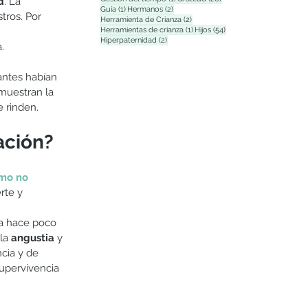
d
. La 
1 entrada
2 entradas
Guía
(1)
Hermanos
(2)
tros. Por 
2 entradas
Herramienta de Crianza
(2)
1 entrada
54 entradas
Herramientas de crianza
(1)
Hijos
(54)
2 entradas
Hiperpaternidad
(2)
.
antes habían 
muestran la 
 rinden. 
ación?
smo no 
rte y 
ta hace poco 
 la 
angustia
 y 
cia y de 
supervivencia 