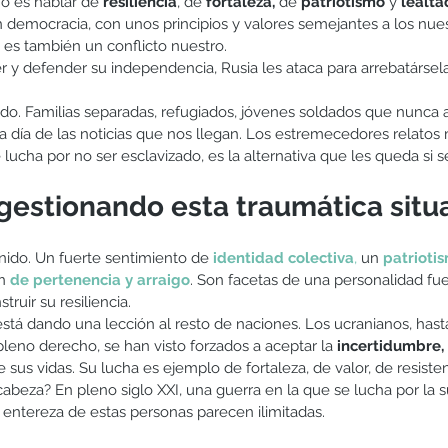
o es hablar de 
resiliencia
, de 
fortaleza,
 de 
patriotismo 
y 
lealta
n democracia, con unos principios y valores semejantes a los nues
o es también un conflicto nuestro. 
 y defender su independencia, Rusia les ataca para arrebatársela
o. Familias separadas, refugiados, jóvenes soldados que nunca 
a día de las noticias que nos llegan. Los estremecedores relatos 
ucha por no ser esclavizado, es la alternativa que les queda si se
estionando esta traumática situ
nido. Un fuerte sentimiento de 
identidad colectiva
,
 un 
patrioti
n
de pertenencia y arraigo
. Son facetas de una personalidad fue
ruir su resiliencia. 
 está dando una lección al resto de naciones. Los ucranianos, has
leno derecho, se han visto forzados a aceptar la 
incertidumbre,
 sus vidas. Su lucha es ejemplo de fortaleza, de valor, de resisten
cabeza? En pleno siglo XXI, una guerra en la que se lucha por la 
 entereza de estas personas parecen ilimitadas. 