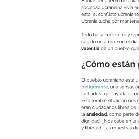
Hablar del pueblo ucranian
sociedad ucraniana vivía e
esto, el conflicto ucranian
Ucrania lucha por mantener
Todo ha sucedido muy rápid
cogido un arma, son el día 
valentía 
de un pueblo que l
¿Cómo están g
El pueblo ucraniano está u
beligerante
, una sensació
luchadora que ayuda a const
Esta terrible situación nos
eran ciudadanos libres de p
la 
ansiedad
, como parte de
dignidad. ¿Nos cabe en la 
y libertad. Las muestras de