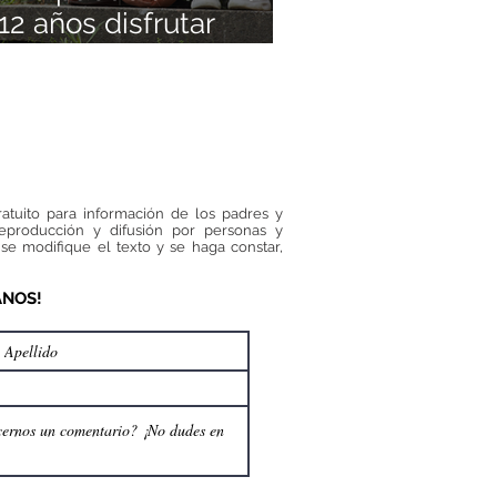
12 años disfrutar
illando a otra? Lo
 este caso nos
eña sobre la
cación en valores
ratuito para información de los padres y
reproducción y difusión por personas y
se modifique el texto y se haga constar,
ANOS!