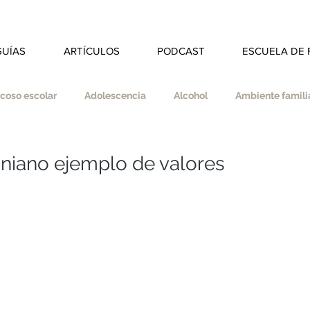
GUÍAS
ARTÍCULOS
PODCAST
ESCUELA DE 
coso escolar
Adolescencia
Alcohol
Ambiente familia
dad
Autoestima
Autonomía
Autocuidado
aniano ejemplo de valores
s
Coherencia
Colegio
Deberes
Divorcio
ducar en valores
Empatía
Esfuerzo
Espiritualidad