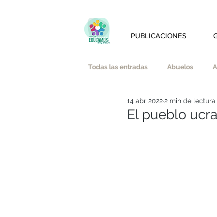
PUBLICACIONES
Todas las entradas
Abuelos
A
14 abr 2022
2 min de lectura
Amistad
Amor
Austeri
El pueblo ucr
Bienestar emocional y mindfulnes
Educación Afectivo-Sexual
E