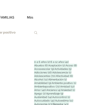
FAMILIAS
Más
r positivo
2 entradas
41 entradas
0 a 6 años
(2)
6 a 12 años
(41)
6 entradas
2 entradas
8 entradas
Abuelos
(6)
Aceptación
(2)
Acoso
(8)
9 entradas
5 entradas
Acosoescolar
(9)
Actividades
(5)
Duelo
16 entradas
1 entrada
Adicciones
(16)
Adolescencia
(1)
70 entradas
6 entradas
Adolescentes
(70)
Afectividad
(6)
11 entradas
1 entrada
Alcohol
(11)
Alimentación
(1)
9 entradas
1 entrada
Amabilidad
(9)
Ambiente positivo
(1)
72 entradas
12 entradas
Ambientepositivo
(72)
Amistad
(12)
Estrés
40 entradas
4 entradas
1 entrada
Amor
(40)
Ancianos
(4)
Ansiedad
(1)
2 entradas
9 entradas
Apego
(2)
Aprendizaje
(9)
14 entradas
1 entrada
Austeridad
(14)
Autocontrol
(1)
41 entradas
11 entradas
Autocuidado
(41)
Autoestima
(11)
23 entradas
43 entradas
Autonomía
(23)
Bienestar
(43)