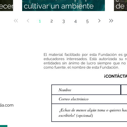
ecer
cultivar un ambiente
de 
familiar positivo
hum
1
2
3
4
5
que
ens
edu
El material facilitado por esta Fundación es g
educadores interesados. Está autorizada su 
entidades sin ánimo de lucro siempre que no 
como fuente, el nombre de esta Fundación.
¡CONTÁCT
ia.com