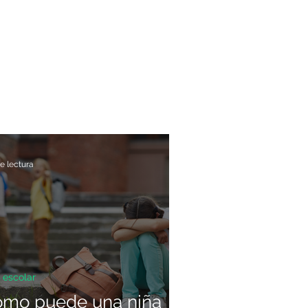
e lectura
 escolar
ómo puede una niña