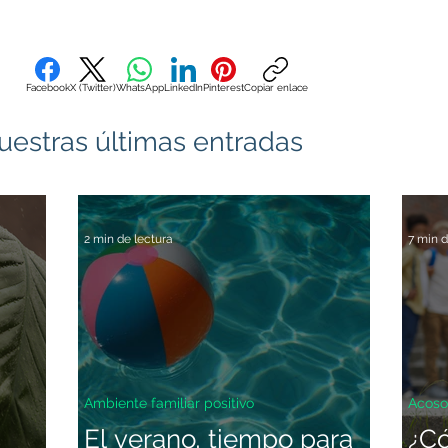
Facebook
X (Twitter)
WhatsApp
LinkedIn
Pinterest
Copiar enlace
uestras últimas entradas
2 min de lectura
7 min d
Ambiente familiar positivo
Acoso
El verano, tiempo para
¿C