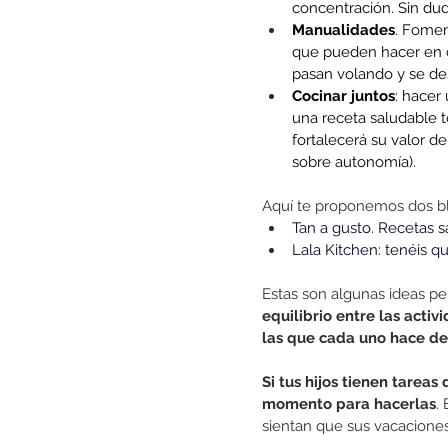
concentración. Sin du
Manualidades
. Foment
que pueden hacer en ca
pasan volando y se des
Cocinar juntos
: hacer 
una receta saludable t
fortalecerá su valor de
sobre autonomía).
Aquí te proponemos dos blo
Tan a gusto. Recetas s
Lala Kitchen: tenéis q
Estas son algunas ideas pe
equilibrio entre las acti
las que cada uno hace de
Si tus hijos tienen tareas
momento para hacerlas
.
sientan que sus vacacione