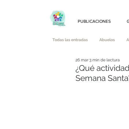
PUBLICACIONES
Todas las entradas
Abuelos
A
26 mar
3 min de lectura
Amistad
Amor
Austeri
¿Qué actividad
Semana Santa
Bienestar emocional y mindfulnes
Educación Afectivo-Sexual
E