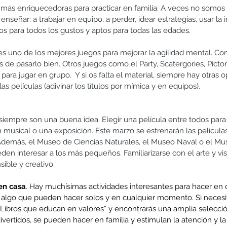
 más enriquecedoras para practicar en familia. A veces no somos
nseñar: a trabajar en equipo, a perder, idear estrategias, usar la
os para todos los gustos y aptos para todas las edades.
 es uno de los mejores juegos para mejorar la agilidad mental. Con 
 pasarlo bien. Otros juegos como el Party, Scatergories, Picton
ara jugar en grupo.  Y si os falta el material, siempre hay otras 
as películas (adivinar los títulos por mímica y en equipos). 
 siempre son una buena idea. Elegir una película entre todos para 
n musical o una exposición. Este marzo se estrenarán las película
 Además, el Museo de Ciencias Naturales, el Museo Naval o el Mu
en interesar a los más pequeños. Familiarizarse con el arte y vi
ible y creativo. 
en casa
. Hay muchísimas actividades interesantes para hacer en 
 algo que pueden hacer solos y en cualquier momento. Si necesit
 “Libros que educan en valores” y encontrarás una amplia selección
divertidos, se pueden hacer en familia y estimulan la atención y la