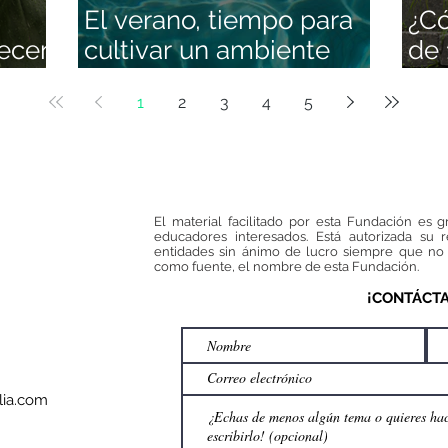
El verano, tiempo para
¿C
ecer
cultivar un ambiente
de 
familiar positivo
hum
1
2
3
4
5
que
ens
edu
El material facilitado por esta Fundación es g
educadores interesados. Está autorizada su 
entidades sin ánimo de lucro siempre que no 
como fuente, el nombre de esta Fundación.
¡CONTÁCT
ia.com