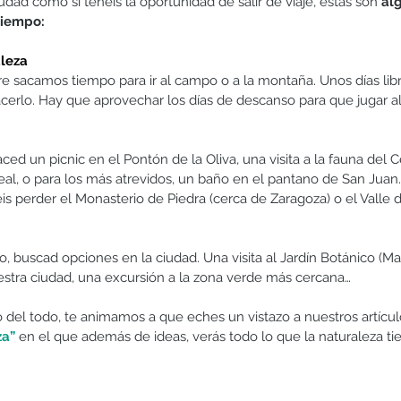
iudad como si tenéis la oportunidad de salir de viaje, éstas son 
al
tiempo:
aleza
e sacamos tiempo para ir al campo o a la montaña. Unos días libr
rlo. Hay que aprovechar los días de descanso para que jugar al a
ed un picnic en el Pontón de la Oliva, una visita a la fauna del C
al, o para los más atrevidos, un baño en el pantano de San Juan. 
s perder el Monasterio de Piedra (cerca de Zaragoza) o el Valle d
, buscad opciones en la ciudad. Una visita al Jardín Botánico (Mad
stra ciudad, una excursión a la zona verde más cercana…
 del todo, te animamos a que eches un vistazo a nuestros artícul
a” 
en el que además de ideas, verás todo lo que la naturaleza ti