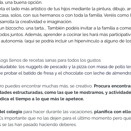
da, una buena opción.
a el lado más artístico de tus hijos mediante la pintura, dibujo, arci
sa, solos, con sus hermanos o con toda la familia. Veréis como l
arrolla la creatividad e imaginación.
un bizcocho, una tarta... También podéis invitar a la familia a come
odos juntos. Además, aprender a cocinar les hará más participativ
 autonomía. (aquí se podría incluir un hipervínculo a alguno de los
gs llenos de recetas sanas para todos los gustos: 
aludable: los nuggets de pescado y la pizza con masa de pollo les
ue probar el batido de fresa y el chocolate con leche de almendra
ro puedes encontrar muchas más, se creativo. 
Procura encontra
vidades estructuradas, como las que te mostramos, y actividades
dica el tiempo a lo que más le apetece.
 del colegio
 para hacer durante las vacaciones, 
planifica con ello
 Es importante que no las dejen para el último momento pero qu
s se las han pasado haciendo deberes.