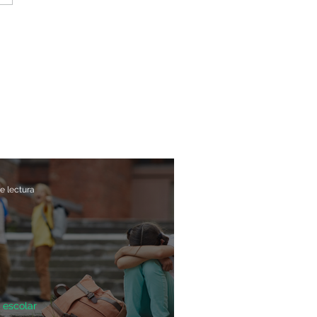
e lectura
 escolar