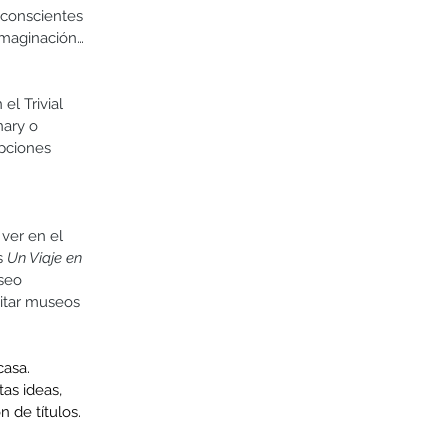
 conscientes 
 imaginación… 
el Trivial 
ary o 
opciones 
ver en el 
s 
Un Viaje en 
seo 
sitar museos 
casa.
as ideas, 
 de títulos.
 