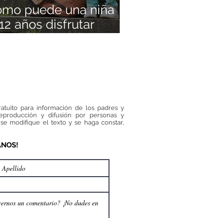
ómo puede una niña
12 años disfrutar
illando a otra? Lo
 este caso nos
eña sobre la
cación en valores
ratuito para información de los padres y
reproducción y difusión por personas y
se modifique el texto y se haga constar,
ANOS!