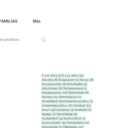
FAMILIAS
Más
r positivo
2 entradas
41 entradas
0 a 6 años
(2)
6 a 12 años
(41)
6 entradas
2 entradas
8 entradas
Abuelos
(6)
Aceptación
(2)
Acoso
(8)
9 entradas
5 entradas
Acosoescolar
(9)
Actividades
(5)
Duelo
16 entradas
1 entrada
Adicciones
(16)
Adolescencia
(1)
70 entradas
6 entradas
Adolescentes
(70)
Afectividad
(6)
11 entradas
1 entrada
Alcohol
(11)
Alimentación
(1)
9 entradas
1 entrada
Amabilidad
(9)
Ambiente positivo
(1)
72 entradas
12 entradas
Ambientepositivo
(72)
Amistad
(12)
Estrés
40 entradas
4 entradas
1 entrada
Amor
(40)
Ancianos
(4)
Ansiedad
(1)
2 entradas
9 entradas
Apego
(2)
Aprendizaje
(9)
14 entradas
1 entrada
Austeridad
(14)
Autocontrol
(1)
41 entradas
11 entradas
Autocuidado
(41)
Autoestima
(11)
23 entradas
43 entradas
Autonomía
(23)
Bienestar
(43)