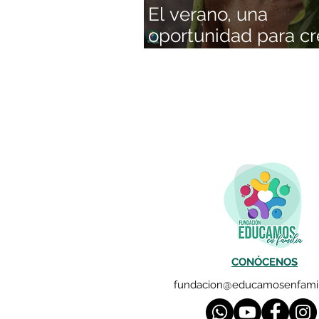
El verano, una
oportunidad para cr
en optimismo
CONÓCENOS
fundacion@educamosenfamil