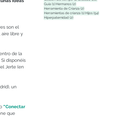
gunas ideas 
1 entrada
2 entradas
Guía
(1)
Hermanos
(2)
2 entradas
Herramienta de Crianza
(2)
1 entrada
54 entradas
Herramientas de crianza
(1)
Hijos
(54)
2 entradas
Hiperpaternidad
(2)
es son el 
ire libre y 
entro de la 
Si disponéis 
el Jerte (en 
rid), un 
o 
“Conectar 
ene que 