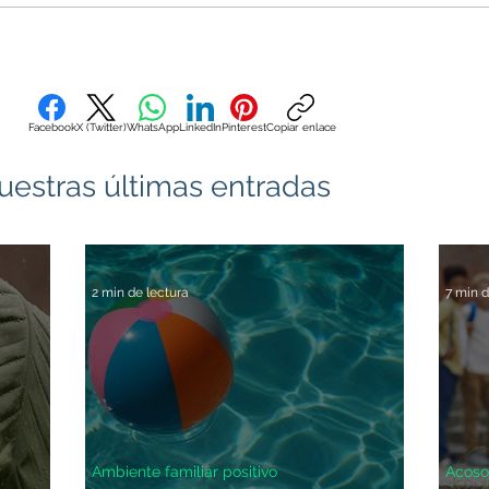
Facebook
X (Twitter)
WhatsApp
LinkedIn
Pinterest
Copiar enlace
uestras últimas entradas
2 min de lectura
7 min d
Ambiente familiar positivo
Acoso