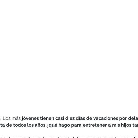
Hermanos
Humildad
Juegos y actividades
Lectura
. Los más 
jóvenes tienen casi diez días de vacaciones por dela
a de todos los años ¿qué hago para entretener a mis hijos t