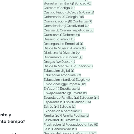
4 entradas
6 entradas
Bienestar familiar
(4)
Bondad
(6)
1 entrada
2 entradas
Calma
(1)
Castigo
(2)
1 entrada
4 entradas
1 entrada
Castigo Físico
(1)
Celos
(4)
Cine
(1)
4 entradas
16 entradas
Coherencia
(4)
Colegio
(16)
48 entradas
7 entradas
Comunicación
(48)
Confianza
(7)
3 entradas
4 entradas
Consciencia
(3)
Creatividad
(4)
2 entradas
4 entradas
Crianza
(2)
Crianza respetuosa
(4)
11 entradas
3 entradas
Cuentos
(11)
Deberes
(3)
1 entrada
Desarrollo infantil
(1)
1 entrada
Desenganche Emocinal
(1)
1 entrada
2 entradas
Dia de la Mujer
(1)
Dinero
(2)
1 entrada
5 entradas
Disciplina
(1)
Divorcio
(5)
1 entrada
3 entradas
Documental
(1)
Dormir
(3)
12 entradas
5 entradas
Drogas
(12)
Duelo
(5)
1 entrada
1 entrada
Día de la Madre
(1)
Educación
(1)
1 entrada
Educación digital
(1)
2 entradas
Educación emocional
(2)
4 entradas
1 entrada
Educación infantil
(4)
Elogio
(1)
35 entradas
10 entradas
Emociones
(35)
Empatía
(10)
3 entradas
1 entrada
Enfado
(3)
Enseñanza
(1)
3 entradas
2 entradas
Envejecimiento
(3)
Envidia
(2)
12 entradas
15 entradas
Escuela de Familias
(12)
Esfuerzo
(15)
1 entrada
16 entradas
Esperanza
(1)
Espiritualidad
(16)
15 entradas
1 entrada
Estrés
(15)
Estudio
(1)
1 entrada
Exposición a pantallas
(1)
nte y 
107 entradas
1 entrada
Familia
(107)
Familia Polìtica
(1)
1 entrada
6 entradas
Festividad
(1)
Firmeza
(6)
anto tiempo?
1 entrada
6 entradas
Frustración
(1)
Fuerzadevoluntad
(6)
1 entrada
11 entradas
Fé
(1)
Generosidad
(11)
1 entrada
20 entradas
Gestión del tiempo
(1)
Gratitud
(20)