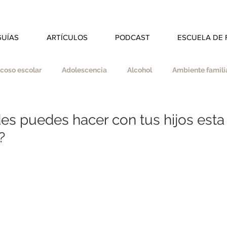
GUÍAS
ARTÍCULOS
PODCAST
ESCUELA DE 
coso escolar
Adolescencia
Alcohol
Ambiente familia
dad
Autoestima
Autonomía
Autocuidado
es puedes hacer con tus hijos esta
?
s
Coherencia
Colegio
Deberes
Divorcio
ducar en valores
Empatía
Esfuerzo
Espiritualidad