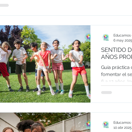
Educamos e
6 may 202
SENTIDO D
AÑOS PRO
Guía práctica 
fomentar el s
6 a 12 años. I
películas, lib
desarrollar u
respetuoso qu
y las habilidad
Educamos e
10 abr 2025