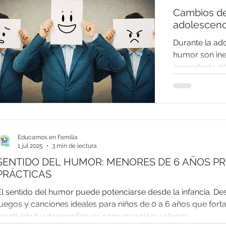
Cambios de
adolescenc
Durante la ad
humor son inev
aprenderás c
esta etapa, a
emociones co
autonomía, háb
que favorezca
Educamos en Familia
1 jul 2025
3 min de lectura
SENTIDO DEL HUMOR: MENORES DE 6 AÑOS P
PRÁCTICAS
El sentido del humor puede potenciarse desde la infancia. De
juegos y canciones ideales para niños de 0 a 6 años que forta
creatividad y desarrollan su comunicación y alegría.