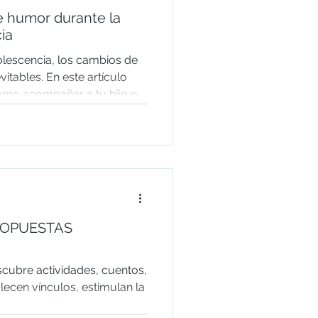
 humor durante la
ia
olescencia, los cambios de
itables. En este artículo
ómo acompañar a tu hijo en
yudándole a gestionar sus
n empatía, comunicación,
itos saludables y límites
n su bienestar emocional.
ROPUESTAS
scubre actividades, cuentos,
lecen vínculos, estimulan la