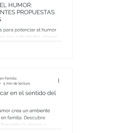
DEL HUMOR:
NTES PROPUESTAS
S
as para potenciar el humor
es con actividades, planes
ecursos de ocio.
n Familia
5 min de lectura
ar en el sentido del
umor crea un ambiente
z en familia. Descubre
fomentar la alegría y
vivencia.