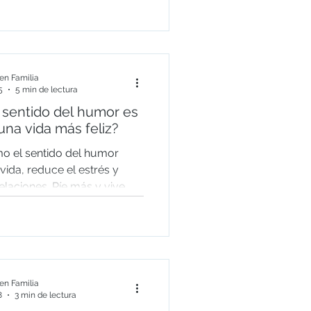
n Familia
5
5 min de lectura
 sentido del humor es
una vida más feliz?
o el sentido del humor
vida, reduce el estrés y
relaciones. Ríe más y vive
n Familia
8
3 min de lectura