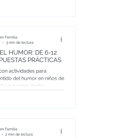
n Familia
5
3 min de lectura
EL HUMOR: DE 6-12
PUESTAS PRÁCTICAS
con actividades para
entido del humor en niños de
ncluye juegos, teatro,
ros y consejos para
n humor sano, creativo y
e fortalezca la autoestima
es sociales.
n Familia
2 min de lectura