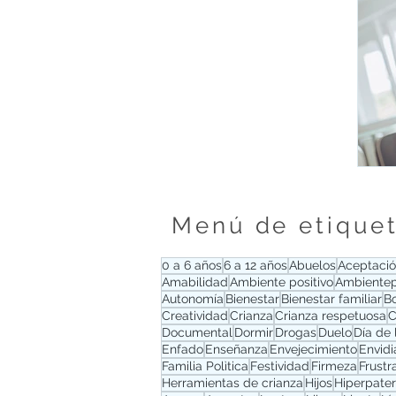
Menú de etique
0 a 6 años
6 a 12 años
Abuelos
Aceptaci
Amabilidad
Ambiente positivo
Ambientep
Autonomía
Bienestar
Bienestar familiar
B
Creatividad
Crianza
Crianza respetuosa
C
Documental
Dormir
Drogas
Duelo
Día de
Enfado
Enseñanza
Envejecimiento
Envidi
Familia Polìtica
Festividad
Firmeza
Frustr
Herramientas de crianza
Hijos
Hiperpate