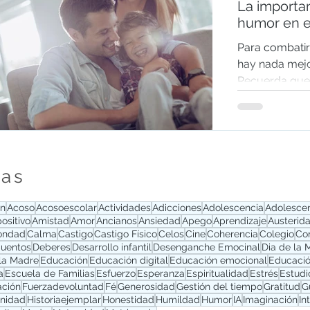
La importan
humor en e
Para combatir
hay nada mejo
Recuerda que 
disciplina y a
tas
ón
Acoso
Acosoescolar
Actividades
Adicciones
Adolescencia
Adolesce
ositivo
Amistad
Amor
Ancianos
Ansiedad
Apego
Aprendizaje
Austerid
ondad
Calma
Castigo
Castigo Físico
Celos
Cine
Coherencia
Colegio
Co
uentos
Deberes
Desarrollo infantil
Desenganche Emocinal
Dia de la 
 la Madre
Educación
Educación digital
Educación emocional
Educación
a
Escuela de Familias
Esfuerzo
Esperanza
Espiritualidad
Estrés
Estudi
ación
Fuerzadevoluntad
Fé
Generosidad
Gestión del tiempo
Gratitud
G
rnidad
Historiaejemplar
Honestidad
Humildad
Humor
IA
Imaginación
In