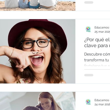
Educamos e
25 mar 202
¿Por qué el
clave para 
Descubre cóm
transforma tu 
fortalece tus 
mejor
Educamos e
24 mar 201