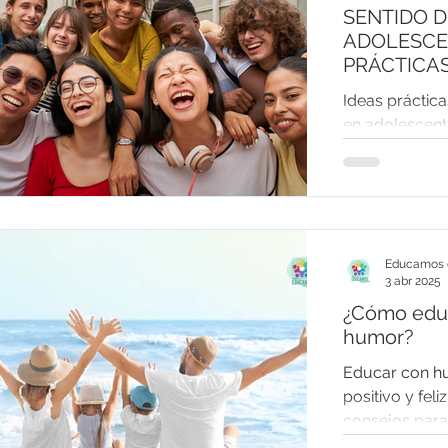
SENTIDO 
ADOLESCE
PRÁCTICA
Ideas práctic
en adolescent
divertidos y r
Educamos e
3 abr 2025
¿Cómo educ
humor?
Educar con h
positivo y feli
consejos para 
mejorar la con