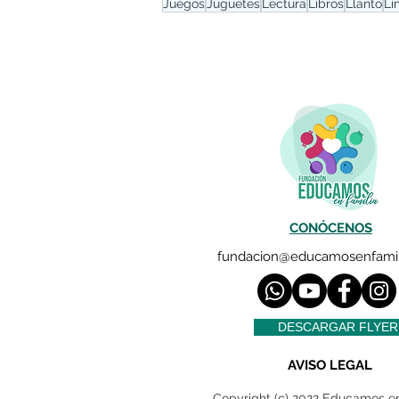
Juegos
Juguetes
Lectura
Libros
Llanto
Lí
CONÓCENOS
fundacion@educamosenfamil
DESCARGAR FLYER
AVISO LEGAL
Copyright (c) 2022 Educamos en