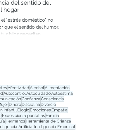
cia del sentido del
l hogar
 el “estrés doméstico” no
r que el sentido del humor.
tus hijos necesitan
utoridad pero
ntes
Afectividad
Alcohol
Alimentación
ad
Autocontrol
Autocuidado
Autoestima
municación
Confianza
Consciencia
Mujer
Dinero
Disciplina
Divorcio
 infantil
Elogio
Emociones
Empatía
o
Exposición a pantallas
Familia
uía
Hermanos
Herramienta de Crianza
teligencia Artificial
Inteligencia Emocinal