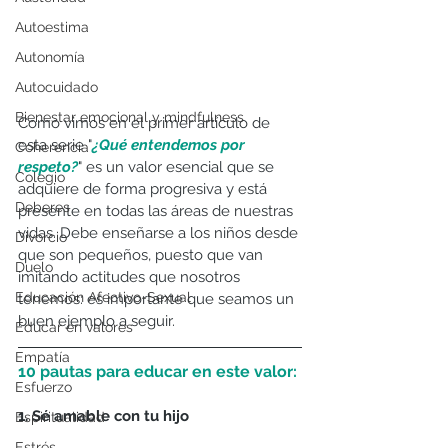
Autoestima
Autonomía
Autocuidado
Bienestar emocional y mindfulness
Como vimos en el primer artículo de 
esta serie "
¿Qué entendemos por 
Coherencia
respeto?
" es un valor esencial que se 
Colegio
adquiere de forma progresiva y está 
Deberes
presente en todas las áreas de nuestras 
vidas. Debe enseñarse a los niños desde 
Divorcio
que son pequeños, puesto que van 
Duelo
imitando actitudes que nosotros 
Educación Afectivo-Sexual
tenemos: es importante que seamos un 
buen ejemplo a seguir.
Educar en valores
Empatía
10 pautas para educar en este valor:
Esfuerzo
1. Sé amable con tu hijo
Espiritualidad
Estrés