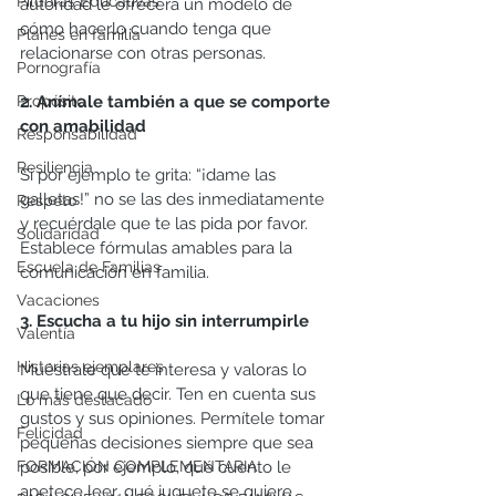
Píldoras Educativas
autoridad le ofrecerá un modelo de 
cómo hacerlo cuando tenga que 
Planes en familia
relacionarse con otras personas. 
Pornografía
Propósito
2. Anímale también a que se comporte 
con amabilidad
Responsabilidad
Resiliencia
Si por ejemplo te grita: “¡dame las 
galletas!” no se las des inmediatamente 
Respeto
y recuérdale que te las pida por favor. 
Solidaridad
Establece fórmulas amables para la 
Escuela de Familias
comunicación en familia.
Vacaciones
3. Escucha a tu hijo sin interrumpirle
Valentía
Historias ejemplares
Muéstrale que te interesa y valoras lo 
que tiene que decir. Ten en cuenta sus 
Lo más destacado
gustos y sus opiniones. Permítele tomar 
Felicidad
pequeñas decisiones siempre que sea 
FORMACIÓN COMPLEMENTARIA
posible, por ejemplo, qué cuento le 
apetece leer, qué juguete se quiere 