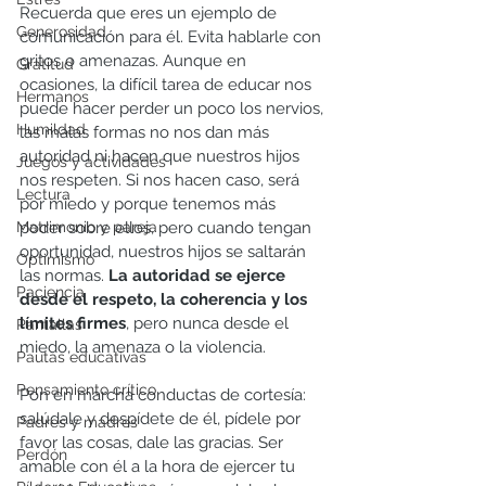
Recuerda que eres un ejemplo de 
Generosidad
comunicación para él. Evita hablarle con 
gritos o amenazas. Aunque en 
Gratitud
ocasiones, la difícil tarea de educar nos 
Hermanos
puede hacer perder un poco los nervios, 
Humildad
las malas formas no nos dan más 
autoridad ni hacen que nuestros hijos 
Juegos y actividades
nos respeten. Si nos hacen caso, será 
Lectura
por miedo y porque tenemos más 
Matrimonio y pareja
poder sobre ellos, pero cuando tengan 
oportunidad, nuestros hijos se saltarán 
Optimismo
las normas. 
La autoridad se ejerce 
Paciencia
desde el respeto, la coherencia y los 
límites firmes
, pero nunca desde el 
Pantallas
miedo, la amenaza o la violencia.
Pautas educativas
Pensamiento crítico
Pon en marcha conductas de cortesía: 
salúdale y despídete de él, pídele por 
Padres y madres
favor las cosas, dale las gracias. Ser 
Perdón
amable con él a la hora de ejercer tu 