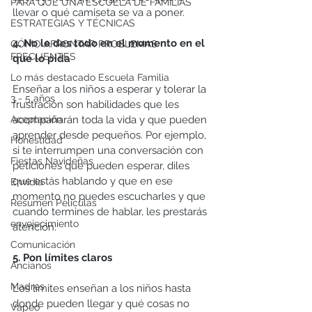
PARA QUÉ UNA ESCUELA DE FAMILIAS
llevar o qué camiseta se va a poner.
ESTRATEGIAS Y TÉCNICAS
4. No le des todo en el momento en el 
CÓMO AFRONTAR PROBLEMAS
FRECUENTES
que lo pida
Lo más destacado Escuela Familia
Enseñar a los niños a esperar y tolerar la 
3 - 5 años
frustración son habilidades que les 
Aceptación
acompañarán toda la vida y que pueden 
aprender desde pequeños. Por ejemplo, 
Honestidad
si te interrumpen una conversación con 
Fiestas Navideñas
peticiones que pueden esperar, diles 
que estás hablando y que en ese 
Envidia
momento no puedes escucharles y que 
Resumen Peliculas
cuando termines de hablar, les prestarás 
envejecimiento
atención. 
Comunicación
5. Pon límites claros
Ancianos
Madres
Los límites enseñan a los niños hasta 
donde pueden llegar y qué cosas no 
Vapeo