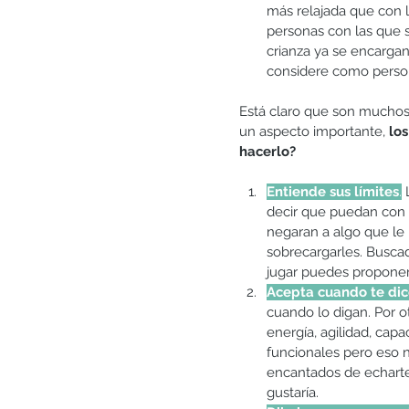
más relajada que con l
personas con las que s
crianza ya se encargan
considere como persona
Está claro que son muchos
un aspecto importante, 
lo
hacerlo?  
Entiende sus límites
.
 
decir que puedan con t
negaran a algo que le 
sobrecargarles. Buscad 
jugar puedes proponerl
Acepta cuando te dice
cuando lo digan. Por o
energía, agilidad, ca
funcionales pero eso 
encantados de echarte 
gustaría.