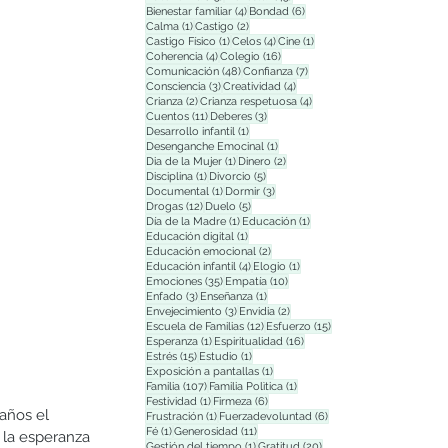
4 entradas
6 entradas
Bienestar familiar
(4)
Bondad
(6)
1 entrada
2 entradas
Calma
(1)
Castigo
(2)
1 entrada
4 entradas
1 entrada
Castigo Físico
(1)
Celos
(4)
Cine
(1)
4 entradas
16 entradas
Coherencia
(4)
Colegio
(16)
48 entradas
7 entradas
Comunicación
(48)
Confianza
(7)
3 entradas
4 entradas
Consciencia
(3)
Creatividad
(4)
2 entradas
4 entradas
Crianza
(2)
Crianza respetuosa
(4)
11 entradas
3 entradas
Cuentos
(11)
Deberes
(3)
1 entrada
Desarrollo infantil
(1)
1 entrada
Desenganche Emocinal
(1)
1 entrada
2 entradas
Dia de la Mujer
(1)
Dinero
(2)
1 entrada
5 entradas
Disciplina
(1)
Divorcio
(5)
1 entrada
3 entradas
Documental
(1)
Dormir
(3)
12 entradas
5 entradas
Drogas
(12)
Duelo
(5)
1 entrada
1 entrada
Día de la Madre
(1)
Educación
(1)
1 entrada
Educación digital
(1)
2 entradas
Educación emocional
(2)
4 entradas
1 entrada
Educación infantil
(4)
Elogio
(1)
35 entradas
10 entradas
Emociones
(35)
Empatía
(10)
3 entradas
1 entrada
Enfado
(3)
Enseñanza
(1)
3 entradas
2 entradas
Envejecimiento
(3)
Envidia
(2)
12 entradas
15 entradas
Escuela de Familias
(12)
Esfuerzo
(15)
1 entrada
16 entradas
Esperanza
(1)
Espiritualidad
(16)
15 entradas
1 entrada
Estrés
(15)
Estudio
(1)
1 entrada
Exposición a pantallas
(1)
107 entradas
1 entrada
Familia
(107)
Familia Polìtica
(1)
1 entrada
6 entradas
Festividad
(1)
Firmeza
(6)
años el 
1 entrada
6 entradas
Frustración
(1)
Fuerzadevoluntad
(6)
1 entrada
11 entradas
Fé
(1)
Generosidad
(11)
 la esperanza 
1 entrada
20 entradas
Gestión del tiempo
(1)
Gratitud
(20)