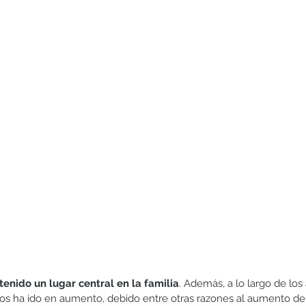
Hermanos
Humildad
Juegos y actividades
Lectura
enido un lugar central en la familia
. Además, a lo largo de los 
os ha ido en aumento, debido entre otras razones al aumento de