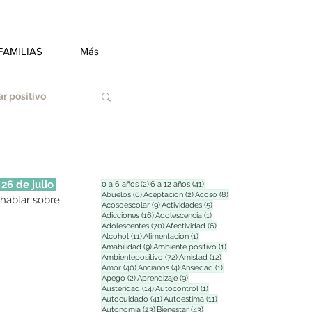
FAMILIAS
Más
r positivo
 26 de julio 
2 entradas
41 entradas
0 a 6 años
(2)
6 a 12 años
(41)
6 entradas
2 entradas
8 entradas
Abuelos
(6)
Aceptación
(2)
Acoso
(8)
hablar sobre 
9 entradas
5 entradas
Acosoescolar
(9)
Actividades
(5)
Duelo
16 entradas
1 entrada
Adicciones
(16)
Adolescencia
(1)
70 entradas
6 entradas
Adolescentes
(70)
Afectividad
(6)
11 entradas
1 entrada
Alcohol
(11)
Alimentación
(1)
9 entradas
1 entrada
Amabilidad
(9)
Ambiente positivo
(1)
72 entradas
12 entradas
Ambientepositivo
(72)
Amistad
(12)
Estrés
40 entradas
4 entradas
1 entrada
Amor
(40)
Ancianos
(4)
Ansiedad
(1)
2 entradas
9 entradas
Apego
(2)
Aprendizaje
(9)
14 entradas
1 entrada
Austeridad
(14)
Autocontrol
(1)
41 entradas
11 entradas
Autocuidado
(41)
Autoestima
(11)
23 entradas
43 entradas
Autonomía
(23)
Bienestar
(43)