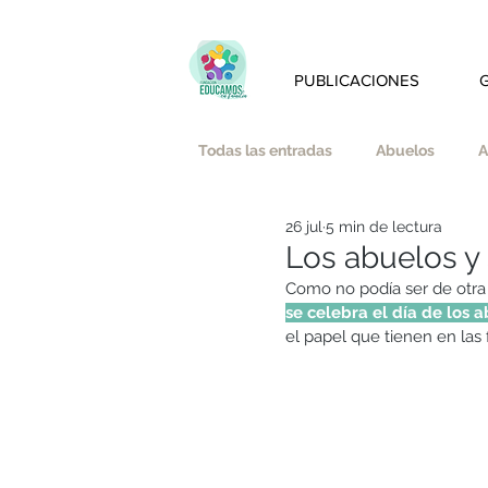
PUBLICACIONES
Todas las entradas
Abuelos
A
26 jul
5 min de lectura
Amistad
Amor
Austeri
Los abuelos y 
Como no podía ser de otra 
se celebra el día de los 
Bienestar emocional y mindfulnes
el papel que tienen en las f
Educación Afectivo-Sexual
E