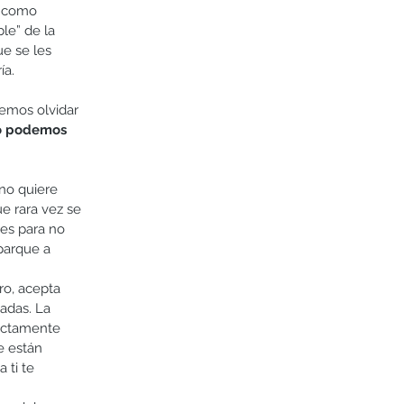
n como 
le” de la 
e se les 
a. 
emos olvidar 
mo podemos 
no quiere 
e rara vez se 
es para no 
rque a      
 acepta      
adas. La 
ectamente 
e están 
 te      