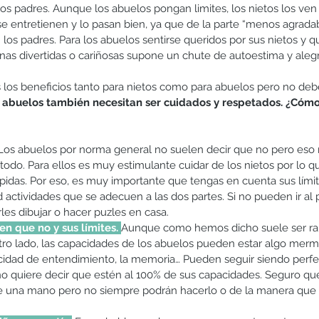
os padres. Aunque los abuelos pongan limites, los nietos los ve
e entretienen y lo pasan bien, ya que de la parte “menos agradab
 los padres. Para los abuelos sentirse queridos por sus nietos y qu
s divertidas o cariñosas supone un chute de autoestima y alegrí
 los beneficios tanto para nietos como para abuelos pero no deb
s abuelos también necesitan ser cuidados y respetados. ¿Có
Los abuelos por norma general no suelen decir que no pero eso 
odo. Para ellos es muy estimulante cuidar de los nietos por lo qu
pidas. Por eso, es muy importante que tengas en cuenta sus límit
actividades que se adecuen a las dos partes. Si no pueden ir al pa
es dibujar o hacer puzles en casa.
n que no y sus límites.
Aunque como hemos dicho suele ser raro,
tro lado, las capacidades de los abuelos pueden estar algo merm
pacidad de entendimiento, la memoria… Pueden seguir siendo perf
no quiere decir que estén al 100% de sus capacidades. Seguro qu
una mano pero no siempre podrán hacerlo o de la manera que a ti