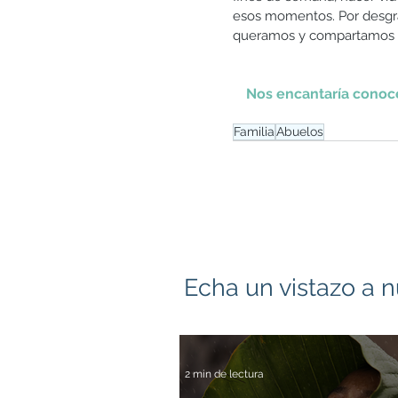
esos momentos. Por desgra
queramos y compartamos ca
Nos encantaría conocer
Familia
Abuelos
Echa un vistazo a n
2 min de lectura