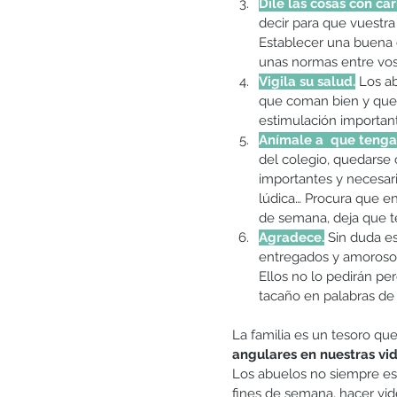
Dile las cosas con ca
decir para que vuestra
Establecer una buena 
unas normas entre voso
Vigila su salud.
 Los a
que coman bien y que 
estimulación important
Anímale a  que tenga 
del colegio, quedarse
importantes y necesari
lúdica… Procura que en 
de semana, deja que te
Agradece.
 Sin duda e
entregados y amorosos
Ellos no lo pedirán pe
tacaño en palabras de 
La familia es un tesoro qu
angulares en nuestras vid
Los abuelos no siempre est
fines de semana, hacer vid