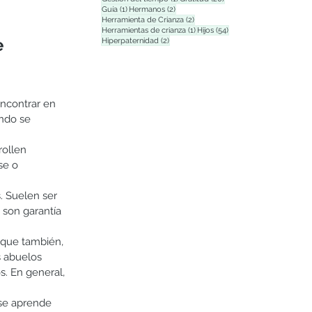
1 entrada
2 entradas
Guía
(1)
Hermanos
(2)
2 entradas
Herramienta de Crianza
(2)
1 entrada
54 entradas
Herramientas de crianza
(1)
Hijos
(54)
 
2 entradas
Hiperpaternidad
(2)
ncontrar en 
ndo se 
rollen 
se o 
. Suelen ser 
 son garantía 
 que también, 
s abuelos 
. En general, 
 se aprende 