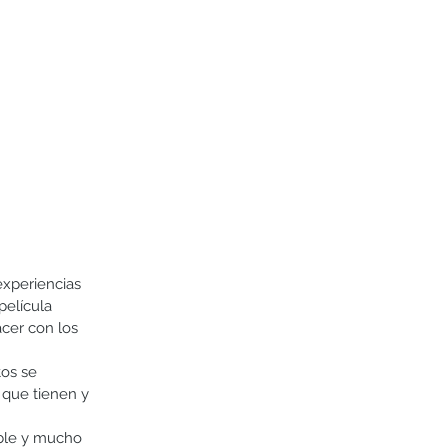
experiencias 
película 
cer con los 
os se 
 que tienen y 
able y mucho 