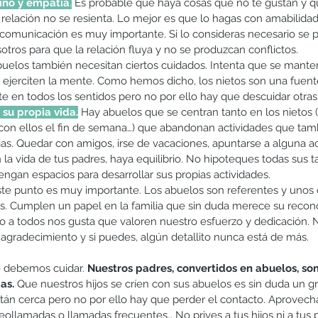
riño y empatía
.
 Es probable que haya cosas que no te gustan y 
 relación no se resienta. Lo mejor es que lo hagas con amabilidad
comunicación es muy importante. Si lo consideras necesario se 
tros para que la relación fluya y no se produzcan conflictos. 
buelos también necesitan ciertos cuidados. Intenta que se manten
ejerciten la mente. Como hemos dicho, los nietos son una fuent
e en todos los sentidos pero no por ello hay que descuidar otras 
su propia vida.
 Hay abuelos que se centran tanto en los nietos 
 con ellos el fin de semana…) que abandonan actividades que tam
as. Quedar con amigos, irse de vacaciones, apuntarse a alguna ac
la vida de tus padres, haya equilibrio. No hipoteques todas sus ta
ngan espacios para desarrollar sus propias actividades.  
ste punto es muy importante. Los abuelos son referentes y unos c
. Cumplen un papel en la familia que sin duda merece su recon
ro a todos nos gusta que valoren nuestro esfuerzo y dedicación. 
agradecimiento y si puedes, algún detallito nunca está de más. 
e debemos cuidar. 
Nuestros padres, convertidos en abuelos, son
as. 
Que nuestros hijos se críen con sus abuelos es sin duda un gr
án cerca pero no por ello hay que perder el contacto. Aprovecha
eollamadas o llamadas frecuentes… No prives a tus hijos ni a tus 