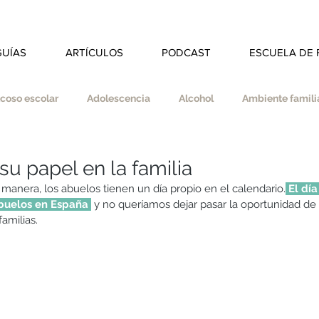
GUÍAS
ARTÍCULOS
PODCAST
ESCUELA DE 
coso escolar
Adolescencia
Alcohol
Ambiente familia
dad
Autoestima
Autonomía
Autocuidado
su papel en la familia
manera, los abuelos tienen un día propio en el calendario.
 El día
abuelos en España 
 y no queríamos dejar pasar la oportunidad de 
s
Coherencia
Colegio
Deberes
Divorcio
amilias. 
ducar en valores
Empatía
Esfuerzo
Espiritualidad