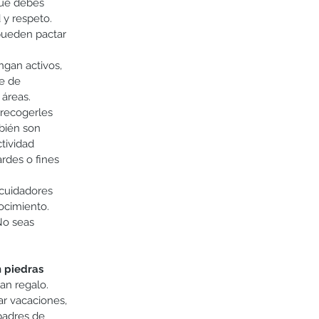
que debes 
 y respeto. 
pueden pactar 
gan activos, 
e de 
áreas. 
(recogerles 
bién son 
tividad 
rdes o fines 
uidadores      
ocimiento. 
No seas 
 piedras 
an regalo. 
r vacaciones, 
padres de 