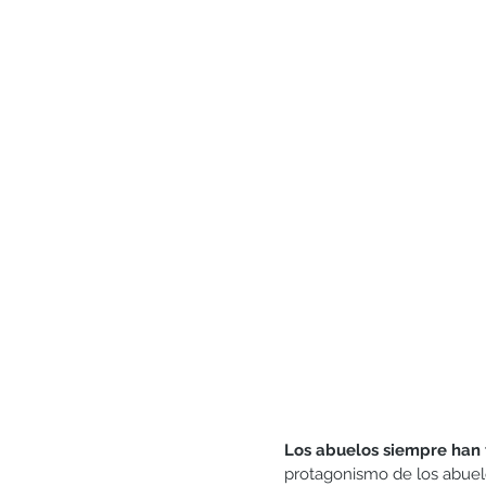
Generosidad
Gratitud
Matrimonio y pareja
Los abuelos siempre han t
protagonismo de los abuel