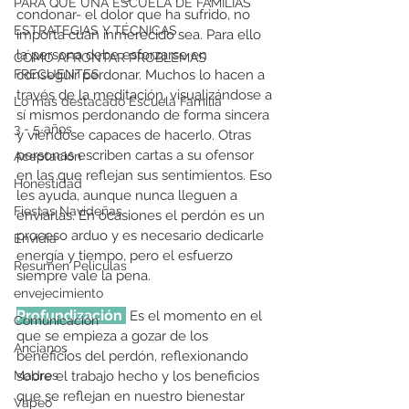
PARA QUÉ UNA ESCUELA DE FAMILIAS
condonar- el dolor que ha sufrido, no 
ESTRATEGIAS Y TÉCNICAS
importa cuán inmerecido sea. Para ello 
la persona debe esforzarse en 
CÓMO AFRONTAR PROBLEMAS
FRECUENTES
conseguir perdonar. Muchos lo hacen a 
través de la meditación, visualizándose a 
Lo más destacado Escuela Familia
sí mismos perdonando de forma sincera 
3 - 5 años
y viéndose capaces de hacerlo. Otras 
personas escriben cartas a su ofensor 
Aceptación
en las que reflejan sus sentimientos. Eso 
Honestidad
les ayuda, aunque nunca lleguen a 
Fiestas Navideñas
enviarlas. En ocasiones el perdón es un 
proceso arduo y es necesario dedicarle 
Envidia
energía y tiempo, pero el esfuerzo 
Resumen Peliculas
siempre vale la pena. 
envejecimiento
Profundización 
 Es el momento en el 
Comunicación
que se empieza a gozar de los 
Ancianos
beneficios del perdón, reflexionando 
Madres
sobre el trabajo hecho y los beneficios 
que se reflejan en nuestro bienestar 
Vapeo