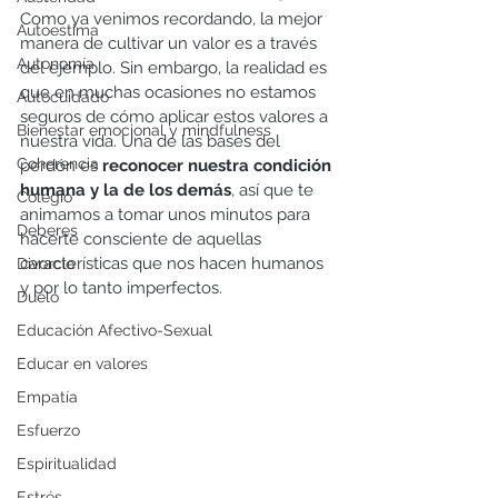
Como ya venimos recordando, la mejor 
Autoestima
manera de cultivar un valor es a través 
Autonomía
del ejemplo. Sin embargo, la realidad es 
que en muchas ocasiones no estamos 
Autocuidado
seguros de cómo aplicar estos valores a 
Bienestar emocional y mindfulness
nuestra vida. Una de las bases del 
Coherencia
perdón es 
reconocer nuestra condición 
humana y la de los demás
, así que te 
Colegio
animamos a tomar unos minutos para 
Deberes
hacerte consciente de aquellas 
características que nos hacen humanos 
Divorcio
y por lo tanto imperfectos. 
Duelo
Educación Afectivo-Sexual
Educar en valores
Empatía
Esfuerzo
Espiritualidad
Estrés