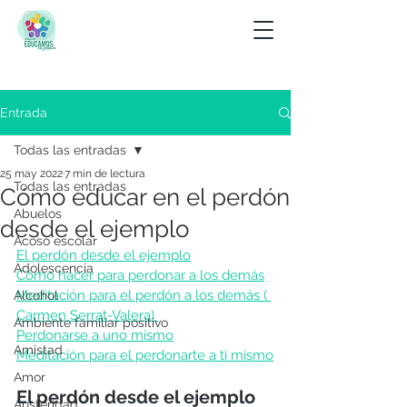
Entrada
Todas las entradas
25 may 2022
7 min de lectura
Todas las entradas
Cómo educar en el perdón
Abuelos
desde el ejemplo
Acoso escolar
El perdón desde el ejemplo
Adolescencia
Cómo hacer para perdonar a los demás
Meditación para el perdón a los demás ( 
Alcohol
Carmen Serrat-Valera) 
Ambiente familiar positivo
Perdonarse a uno mismo
Amistad
Meditación para el perdonarte a ti mismo
Amor
El perdón desde el ejemplo
Austeridad