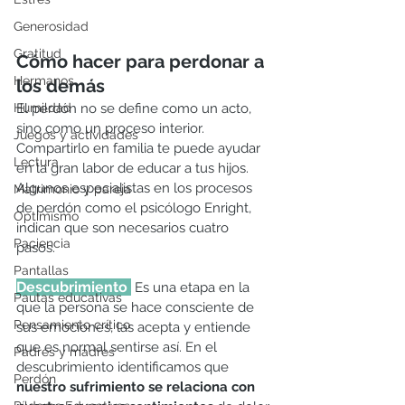
Generosidad
Gratitud
Cómo hacer para perdonar a 
Hermanos
los demás
Humildad
El perdón no se define como un acto, 
sino como un proceso interior. 
Juegos y actividades
Compartirlo en familia te puede ayudar 
Lectura
en la gran labor de educar a tus hijos. 
Algunos especialistas en los procesos 
Matrimonio y pareja
de perdón como el psicólogo Enright, 
Optimismo
indican que son necesarios cuatro 
Paciencia
pasos. 
Pantallas
Descubrimiento 
Es una etapa en la 
Pautas educativas
que la persona se hace consciente de 
Pensamiento crítico
sus emociones, las acepta y entiende 
que es normal sentirse así. En el 
Padres y madres
descubrimiento identificamos que 
Perdón
nuestro sufrimiento se relaciona con 