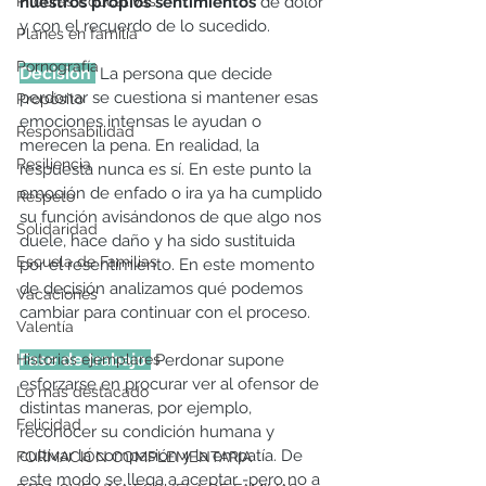
Píldoras Educativas
nuestros propios sentimientos
 de dolor 
y con el recuerdo de lo sucedido.
Planes en familia
Pornografía
Decisión 
La persona que decide 
perdonar se cuestiona si mantener esas 
Propósito
emociones intensas le ayudan o 
Responsabilidad
merecen la pena. En realidad, la 
Resiliencia
respuesta nunca es sí. En este punto la 
emoción de enfado o ira ya ha cumplido 
Respeto
su función avisándonos de que algo nos 
Solidaridad
duele, hace daño y ha sido sustituida 
Escuela de Familias
por el resentimiento. En este momento 
de decisión analizamos qué podemos 
Vacaciones
cambiar para continuar con el proceso. 
Valentía
Fase de trabajo 
Historias ejemplares
 Perdonar supone 
esforzarse en procurar ver al ofensor de 
Lo más destacado
distintas maneras, por ejemplo, 
Felicidad
reconocer su condición humana y 
cultivar la compasión y la empatía. De 
FORMACIÓN COMPLEMENTARIA
este modo se llega a aceptar -pero no a 