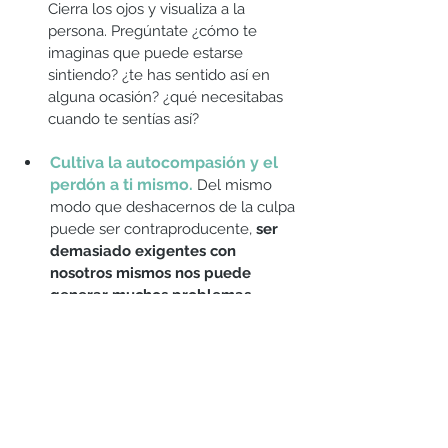
Cierra los ojos y visualiza a la 
persona. Pregúntate ¿cómo te 
imaginas que puede estarse 
sintiendo? ¿te has sentido así en 
alguna ocasión? ¿qué necesitabas 
cuando te sentías así?
Cultiva la autocompasión y el 
perdón a ti mismo.
Del mismo 
modo que deshacernos de la culpa 
puede ser contraproducente, 
ser 
demasiado exigentes con 
nosotros mismos nos puede 
generar muchos problemas 
emocionales y físicos
. Las 
personas que suelen ser muy duras 
consigo mismas tienden a 
desarrollar más problemas de 
ansiedad, depresión y problemas 
de abuso de sustancias. También 