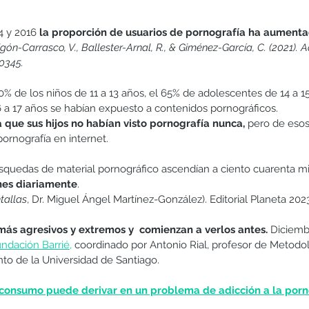
 y 2016 
la proporción de usuarios de pornografía ha aument
igón-Carrasco, V., Ballester-Arnal, R., & Giménez-García, C. (2021). A
0345.
0% de los niños de 11 a 13 años, el 65% de adolescentes de 14 a 15
 a 17 años se habían expuesto a contenidos pornográficos.
a que sus hijos no habían visto pornografía nunca, 
pero de esos
ornografía en internet.
úsquedas de material pornográfico ascendían a ciento cuarenta mi
nes diariamente
.
tallas
, Dr. Miguel Ángel Martínez-González). Editorial Planeta 2023
ás agresivos y extremos y  comienzan a verlos antes.
 Diciemb
undación Barrié,
 coordinado por Antonio Rial, profesor de Metodol
o de la Universidad de Santiago. 
 consumo puede derivar en un problema de adicción a la porno