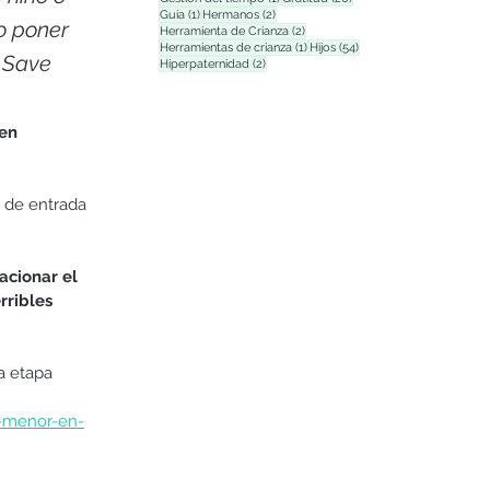
1 entrada
2 entradas
Guía
(1)
Hermanos
(2)
o poner 
2 entradas
Herramienta de Crianza
(2)
1 entrada
54 entradas
Herramientas de crianza
(1)
Hijos
(54)
 
Save 
2 entradas
Hiperpaternidad
(2)
en 
, de entrada 
acionar el 
rribles 
a etapa 
l-menor-en-