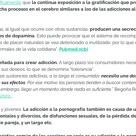
íficament
e
 que 
la continua exposición a la gratificación que pr
a procesos en el cerebro similares a los de las adicciones al
 al igual que ocurre con otras sustancias, 
producen una secrec
eles de dopamina
. Esto puede provocar que el sistema de recomp
de placer naturales se vea deteriorado o inutilizado, por lo que 
rmales de la vida cotidiana”. 
Pubmed.ncbi
eñada para crear adicción.
 A largo plazo los consumidores nece
r sus deseos,
lo que se denomina “tolerancia”.
ras sustancias adictivas, a la larga el consumidor 
necesita una do
 sus efectos
. Por ese motivo las personas tienden a buscar conten
n embargo, llega un momento donde nada es suficiente.”
 Begoña R
 2020. 
 y jóvenes. 
La adicción a la pornografía también es causa de 
niales y divorcios, de disfunciones sexuales, de la pérdida de
e pareja, y un largo etc.