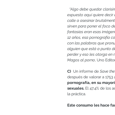
  “Algo debe quedar clarísi
expuesto aquí quiere decir 
calle a asesinar brutalmen
sirven para poner el foco 
fantasías eran esas imágen
12 años, esa pornografía co
con las palabras que pronu
alguien que está a punto d
perder y eso les otorga en 
Magos al porno
, Uno Editor
C)  
Un informe de 
Save the
después de valorar a 1753
pornografía, en su mayorí
sexuales.
 El 47,4% de los 
la práctica. 
Este consumo les hace fan