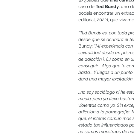
B) 
¿Sabías que
 una caract
caso de 
Ted Bundy
, uno d
podéis encontrar un extract
editorial, 2022), que viv
“
Ted Bundy es, con toda pro
desde que se acuñara el tér
Bundy: 
“Mi experiencia con
sexualidad desde un prisma 
de adicción ), (…) como en 
conseguir... Algo que te co
basta... Y llegas a un punto
dará una mayor excitación q
…no soy sociólogo ni he es
medio, pero ya llevo basta
violentas como yo. Sin exc
adicción a la pornografía. 
que, el interés común más s
estado tan influenciados po
no somos monstruos de nac