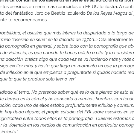
erística común de los asesinos en serie es su adicción a la por
e los asesinos en serie más conocidos en EE UU lo ilustra. A conti
o del fantástico libro de Beatriz Izquierdo 
De los Reyes Magos al 
amente te recomendamos:
babilidad, el asesino que más interés ha despertado a lo largo de l
mino “asesino en serie” en la década de 1970”(
…)
Cita literalmente 
 la pornografía en general, y sobre todo con la pornografía que ab
de violencia, es que cuando te haces adicto a ella (y lo consider
una adicción, ansias algo que cada vez se va haciendo más y más di
nsiga excitar más, y hasta que llega un momento en que la pornogr
 de inflexión en el que empiezas a preguntarte si quizás hacerlo re
ue la que te produce solo leer o ver”
tudiado el tema. No pretendo saber qué es lo que piensa de esto e
nte tiempo en la cárcel y he conocido a muchos hombres con tende
epción, cada uno de ellos estaba profundamente influido y consum
No hay duda alguna, el propio estudio del FBI sobre asesinos en se
ignificativa entre todos ellos es la pornografía.  Quiénes estamos
r la violencia en los medios de comunicación en particular pornogr
imiento”. 