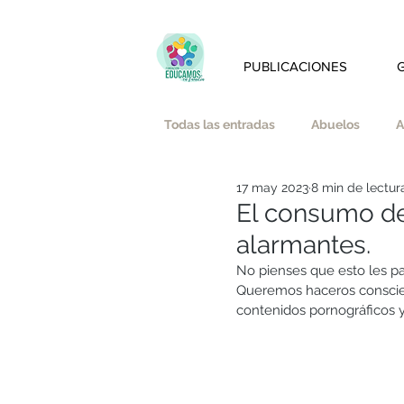
PUBLICACIONES
Todas las entradas
Abuelos
A
17 may 2023
8 min de lectur
Amistad
Amor
Austeri
El consumo de 
alarmantes.
Bienestar emocional y mindfulnes
No pienses que esto les pa
Queremos haceros conscient
contenidos pornográficos y,
Educación Afectivo-Sexual
E