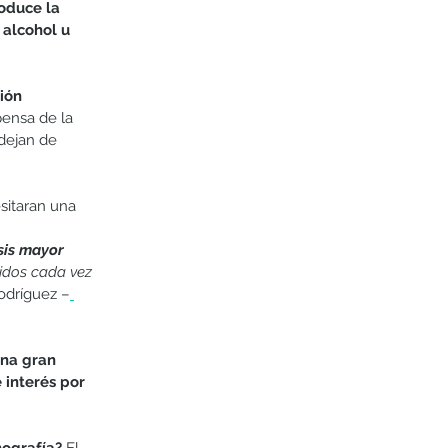
oduce la 
 alcohol u 
ión 
ensa de la 
dejan de 
sitaran una 
sis mayor 
idos cada vez 
odríguez –
una gran 
 interés por 