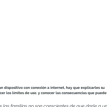
Hermanos
Humildad
Juegos y actividades
Lectura
un
dispositivo con conexión a internet, hay que explicarles su 
er los límites de uso
, 
y conocer las consecuencias que puede 
 las familias no son conscientes de que darle a un