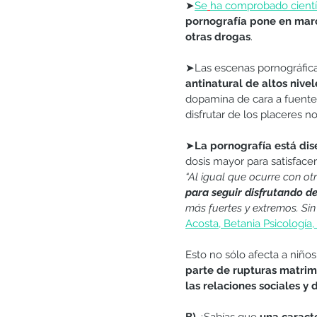
➤
Se
ha comprobado cient
pornografía pone en march
otras drogas
. 
➤Las escenas pornográficas,
antinatural de altos niv
dopamina de cara a fuentes 
disfrutar de los placeres no
➤
La pornografía está dis
dosis mayor para satisface
“Al igual que ocurre con ot
para seguir disfrutando de
más fuertes y extremos. Si
Acosta, Betania Psicología,
Esto no sólo afecta a niños
parte de rupturas matrimo
las relaciones sociales y d