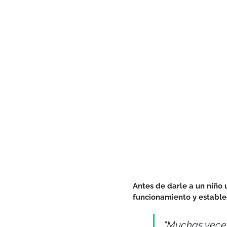
Generosidad
Gratitud
Matrimonio y pareja
Antes de darle a un niño 
funcionamiento y establec
“Muchas veces