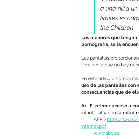
a una niña un 
límites es co
the Children
Los menores que tengan u
pornografía, se la encuen
Las pantallas proporcionan 
libre, en la que no hay ne
En este artículo hemos rec
uso de las pantallas con e
consecuencias que de ell
A)   El primer acceso a c
infantil, situando 
la edad m
	AEPD 
https://www.a
internet.pdf
www.abc.es