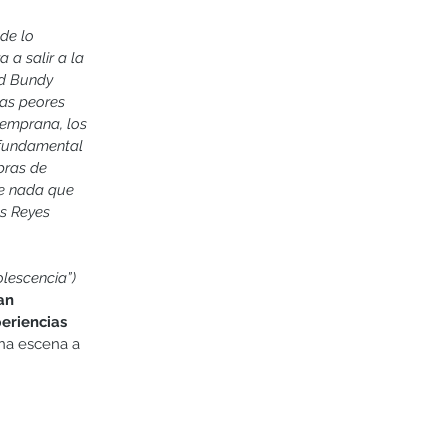
de lo 
 a salir a la 
ed Bundy 
las peores 
emprana, los 
 fundamental 
bras de 
ne nada que 
s Reyes 
lescencia”) 
an 
eriencias 
na escena a 