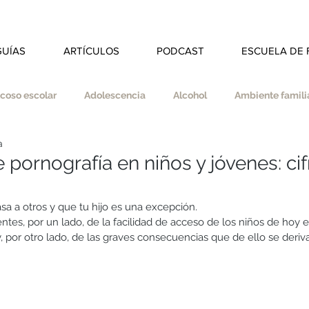
GUÍAS
ARTÍCULOS
PODCAST
ESCUELA DE 
coso escolar
Adolescencia
Alcohol
Ambiente familia
a
dad
Autoestima
Autonomía
Autocuidado
pornografía en niños y jóvenes: cif
s
Coherencia
Colegio
Deberes
Divorcio
sa a otros y que tu hijo es una excepción.
es, por un lado, de la facilidad de acceso de los niños de hoy e
 por otro lado, de
las graves consecuencias que de ello se deriv
ducar en valores
Empatía
Esfuerzo
Espiritualidad