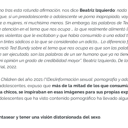
mo tras esta rotunda afirmación, 
nos
dice 
Beatriz Izquierdo
: nada 
que, si un preadolescente o adolescente ve porno inapropiado, vaya
te a mujeres, ni muchísimo menos. Sin embargo, las palabras de T
de atención en el tema que nos ocupa … lo que realmente alimentó 
es violentas que le excitaban y que había consumido a una edad t
n tintes sádicos a la que se consideraba un adicto…. La diferencia
nció Ted Bundy sobre el tema que nos ocupa es que son las pala
e ser ejecutado, son las palabras de un ser humano que ya no tie
mi opinión un grado de credibilidad mayor”.
Beatriz Izquierdo, 
De lo
ial, 2022.
 Children
 del año 2021 
(“(Des)información sexual: pornografía y ado
 adolescentes, expuso que 
más de la mitad de los que consumí
a chicos, se inspiraban en esas imágenes para sus propias exp
adolescentes que ha visto contenido pornográfico ha llevado algu
tasear y tener una visión distorsionada del sexo
.