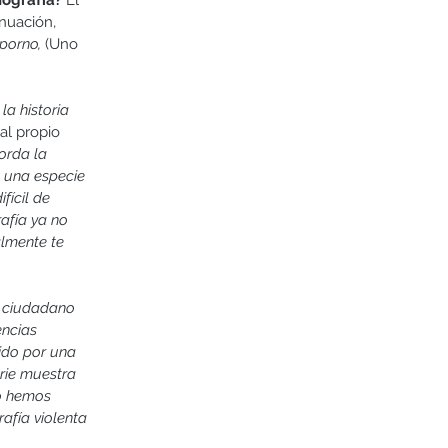
nografía? 
El 
nuación, 
porno, 
(Uno 
a historia 
al propio 
orda la 
a una especie 
fícil de 
afía ya no 
almente te 
l ciudadano 
ncias 
ido por una 
rie muestra 
 o hemos 
afía violenta 