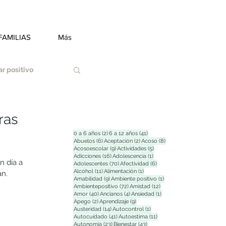
FAMILIAS
Más
r positivo
ras
2 entradas
41 entradas
0 a 6 años
(2)
6 a 12 años
(41)
6 entradas
2 entradas
8 entradas
Abuelos
(6)
Aceptación
(2)
Acoso
(8)
9 entradas
5 entradas
Acosoescolar
(9)
Actividades
(5)
Duelo
16 entradas
1 entrada
Adicciones
(16)
Adolescencia
(1)
n día a 
70 entradas
6 entradas
Adolescentes
(70)
Afectividad
(6)
11 entradas
1 entrada
Alcohol
(11)
Alimentación
(1)
an.
9 entradas
1 entrada
Amabilidad
(9)
Ambiente positivo
(1)
72 entradas
12 entradas
Ambientepositivo
(72)
Amistad
(12)
Estrés
40 entradas
4 entradas
1 entrada
Amor
(40)
Ancianos
(4)
Ansiedad
(1)
2 entradas
9 entradas
Apego
(2)
Aprendizaje
(9)
14 entradas
1 entrada
Austeridad
(14)
Autocontrol
(1)
41 entradas
11 entradas
Autocuidado
(41)
Autoestima
(11)
23 entradas
43 entradas
Autonomía
(23)
Bienestar
(43)