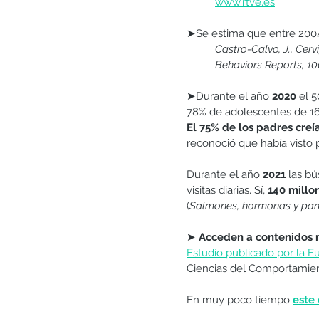
www.rtve.es
➤Se estima que entre 2004
Castro-Calvo, J., Cerv
Behaviors Reports, 10
➤Durante el año 
2020 
el 5
78% de adolescentes de 16
El 75% de los padres creí
reconoció que había visto p
Durante el año 
2021
 las b
visitas diarias. Sí, 
140 millo
(
Salmones, hormonas y pan
➤
Acceden a contenidos m
Estudio publicado por la F
Ciencias del Comportamient
En muy poco tiempo 
este