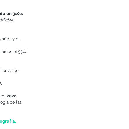
ado un 310%
ddictive 
 años y el 
 niños el 53% 
llones de 
. 
re  
2022. 
ogía de las 
grafía. 