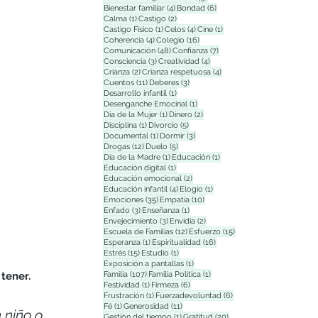
4 entradas
6 entradas
Bienestar familiar
(4)
Bondad
(6)
1 entrada
2 entradas
Calma
(1)
Castigo
(2)
1 entrada
4 entradas
1 entrada
Castigo Físico
(1)
Celos
(4)
Cine
(1)
4 entradas
16 entradas
Coherencia
(4)
Colegio
(16)
48 entradas
7 entradas
Comunicación
(48)
Confianza
(7)
3 entradas
4 entradas
Consciencia
(3)
Creatividad
(4)
2 entradas
4 entradas
Crianza
(2)
Crianza respetuosa
(4)
11 entradas
3 entradas
Cuentos
(11)
Deberes
(3)
1 entrada
Desarrollo infantil
(1)
1 entrada
Desenganche Emocinal
(1)
1 entrada
2 entradas
Dia de la Mujer
(1)
Dinero
(2)
1 entrada
5 entradas
Disciplina
(1)
Divorcio
(5)
1 entrada
3 entradas
Documental
(1)
Dormir
(3)
12 entradas
5 entradas
Drogas
(12)
Duelo
(5)
1 entrada
1 entrada
Día de la Madre
(1)
Educación
(1)
1 entrada
Educación digital
(1)
2 entradas
Educación emocional
(2)
4 entradas
1 entrada
Educación infantil
(4)
Elogio
(1)
35 entradas
10 entradas
Emociones
(35)
Empatía
(10)
3 entradas
1 entrada
Enfado
(3)
Enseñanza
(1)
3 entradas
2 entradas
Envejecimiento
(3)
Envidia
(2)
12 entradas
15 entradas
Escuela de Familias
(12)
Esfuerzo
(15)
1 entrada
16 entradas
Esperanza
(1)
Espiritualidad
(16)
15 entradas
1 entrada
Estrés
(15)
Estudio
(1)
1 entrada
Exposición a pantallas
(1)
107 entradas
1 entrada
Familia
(107)
Familia Polìtica
(1)
tener. 
1 entrada
6 entradas
Festividad
(1)
Firmeza
(6)
1 entrada
6 entradas
Frustración
(1)
Fuerzadevoluntad
(6)
1 entrada
11 entradas
Fé
(1)
Generosidad
(11)
 niño o 
1 entrada
20 entradas
Gestión del tiempo
(1)
Gratitud
(20)