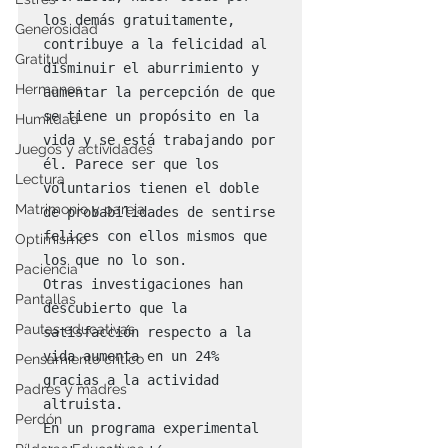
los demás gratuitamente, 
Generosidad
contribuye a la felicidad al 
Gratitud
disminuir el aburrimiento y 
Hermanos
aumentar la percepción de que 
se tiene un propósito en la 
Humildad
vida y se está trabajando por 
Juegos y actividades
él. Parece ser que los 
Lectura
voluntarios tienen el doble 
Matrimonio y pareja
de probabilidades de sentirse 
felices con ellos mismos que 
Optimismo
los que no lo son.

Paciencia
Otras investigaciones han 
Pantallas
descubierto que la 
Pautas educativas
satisfacción respecto a la 
vida aumenta en un 24% 
Pensamiento crítico
gracias a la actividad 
Padres y madres
altruista.

Perdón
En un programa experimental 