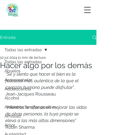
Entrada
Todas las entradas
10 jul 2024
11 min de lectura
Todas las entradas
Hacer algo por los demás
Abuelos
“Sé y siento que hacer el bien es la 
Acoso escolar
felicidad más auténtica de la que el 
corazón humano puede disfrutar
”.
Adolescencia
Jean-Jacques Rousseau
Alcohol
Ambiente familiar positivo
“Mientras te afanas en mejorar las vidas 
de otras personas, la tuya propia se
Amistad
eleva a las más altas dimensiones
”
Amor
Robin Sharma
Austeridad