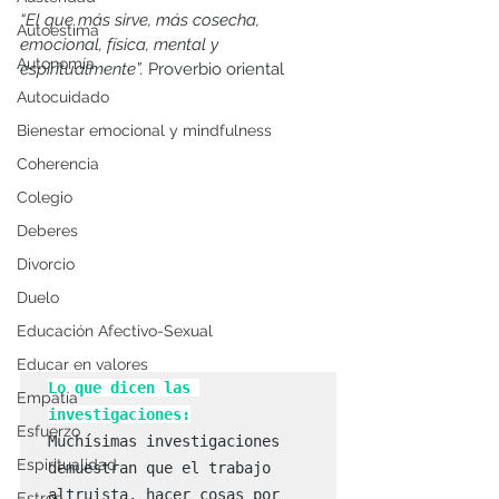
“El que más sirve, más cosecha, 
Autoestima
emocional, física, mental y 
Autonomía
espiritualmente”.
 Proverbio oriental
Autocuidado
Bienestar emocional y mindfulness
Coherencia
Colegio
Deberes
Divorcio
Duelo
Educación Afectivo-Sexual
Educar en valores
Lo que dicen las 
Empatía
investigaciones:
Esfuerzo
Muchísimas investigaciones 
Espiritualidad
demuestran que el trabajo 
altruista, hacer cosas por 
Estrés