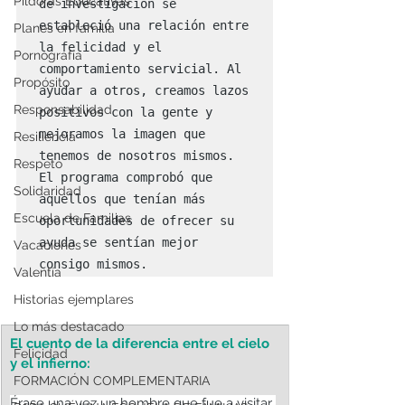
Píldoras Educativas
de investigación se 
estableció una relación entre 
Planes en familia
la felicidad y el 
Pornografía
comportamiento servicial. Al 
Propósito
ayudar a otros, creamos lazos 
Responsabilidad
positivos con la gente y 
mejoramos la imagen que 
Resiliencia
tenemos de nosotros mismos. 
Respeto
El programa comprobó que 
Solidaridad
aquellos que tenían más 
Escuela de Familias
oportunidades de ofrecer su 
ayuda se sentían mejor 
Vacaciones
consigo mismos.
Valentía
Historias ejemplares
Lo más destacado
El cuento de la diferencia entre el cielo 
Felicidad
y el infierno:
FORMACIÓN COMPLEMENTARIA
Érase una vez un hombre que fue a visitar 