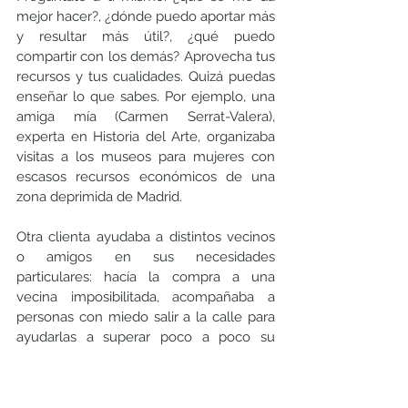
mejor hacer?, ¿dónde puedo aportar más 
y resultar más útil?, ¿qué puedo 
compartir con los demás? Aprovecha tus 
recursos y tus cualidades. Quizá puedas 
enseñar lo que sabes. Por ejemplo, una 
amiga mía (Carmen Serrat-Valera), 
experta en Historia del Arte, organizaba 
visitas a los museos para mujeres con 
escasos recursos económicos de una 
zona deprimida de Madrid.
Otra clienta ayudaba a distintos vecinos 
o amigos en sus necesidades 
particulares: hacía la compra a una 
vecina imposibilitada, acompañaba a 
personas con miedo salir a la calle para 
ayudarlas a superar poco a poco su 
temor. Y una tercera daba clases a hijos 
de emigrantes para facilitar su 
integración escolar. Estas actividades 