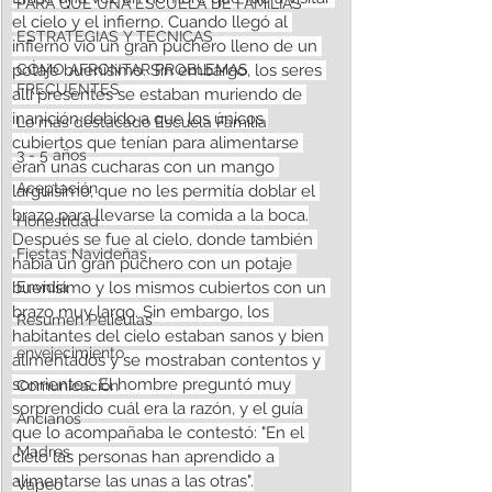
PARA QUÉ UNA ESCUELA DE FAMILIAS
el cielo y el infierno. Cuando llegó al 
ESTRATEGIAS Y TÉCNICAS
infierno vio un gran puchero lleno de un 
CÓMO AFRONTAR PROBLEMAS
potaje buenísimo. Sin embargo, los seres 
FRECUENTES
allí presentes se estaban muriendo de 
inanición debido a que los únicos 
Lo más destacado Escuela Familia
cubiertos que tenían para alimentarse 
3 - 5 años
eran unas cucharas con un mango 
Aceptación
larguísimo, que no les permitía doblar el 
brazo para llevarse la comida a la boca.
Honestidad
Después se fue al cielo, donde también 
Fiestas Navideñas
había un gran puchero con un potaje 
Envidia
buenísimo y los mismos cubiertos con un 
brazo muy largo. Sin embargo, los 
Resumen Peliculas
habitantes del cielo estaban sanos y bien 
envejecimiento
alimentados y se mostraban contentos y 
sonrientes. El hombre preguntó muy 
Comunicación
sorprendido cuál era la razón, y el guía 
Ancianos
que lo acompañaba le contestó: "En el 
Madres
cielo las personas han aprendido a 
alimentarse las unas a las otras".
Vapeo