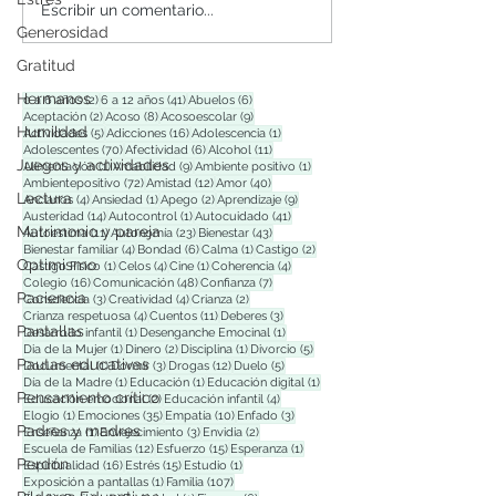
Escribir un comentario...
Generosidad
Gratitud
Hermanos
2 entradas
41 entradas
6 entradas
0 a 6 años
(2)
6 a 12 años
(41)
Abuelos
(6)
2 entradas
8 entradas
9 entradas
Aceptación
(2)
Acoso
(8)
Acosoescolar
(9)
Humildad
5 entradas
16 entradas
1 entrada
Actividades
(5)
Adicciones
(16)
Adolescencia
(1)
70 entradas
6 entradas
11 entradas
Adolescentes
(70)
Afectividad
(6)
Alcohol
(11)
Juegos y actividades
1 entrada
9 entradas
1 entrada
Alimentación
(1)
Amabilidad
(9)
Ambiente positivo
(1)
72 entradas
12 entradas
40 entradas
Ambientepositivo
(72)
Amistad
(12)
Amor
(40)
Lectura
4 entradas
1 entrada
2 entradas
9 entradas
Ancianos
(4)
Ansiedad
(1)
Apego
(2)
Aprendizaje
(9)
14 entradas
1 entrada
41 entradas
Austeridad
(14)
Autocontrol
(1)
Autocuidado
(41)
Matrimonio y pareja
11 entradas
23 entradas
43 entradas
Autoestima
(11)
Autonomía
(23)
Bienestar
(43)
4 entradas
6 entradas
1 entrada
2 entradas
Bienestar familiar
(4)
Bondad
(6)
Calma
(1)
Castigo
(2)
Optimismo
1 entrada
4 entradas
1 entrada
4 entradas
Castigo Físico
(1)
Celos
(4)
Cine
(1)
Coherencia
(4)
16 entradas
48 entradas
7 entradas
Colegio
(16)
Comunicación
(48)
Confianza
(7)
Paciencia
3 entradas
4 entradas
2 entradas
Consciencia
(3)
Creatividad
(4)
Crianza
(2)
4 entradas
11 entradas
3 entradas
Crianza respetuosa
(4)
Cuentos
(11)
Deberes
(3)
Pantallas
1 entrada
1 entrada
Desarrollo infantil
(1)
Desenganche Emocinal
(1)
1 entrada
2 entradas
1 entrada
5 entradas
Dia de la Mujer
(1)
Dinero
(2)
Disciplina
(1)
Divorcio
(5)
Pautas educativas
1 entrada
3 entradas
12 entradas
5 entradas
Documental
(1)
Dormir
(3)
Drogas
(12)
Duelo
(5)
1 entrada
1 entrada
1 entrada
Día de la Madre
(1)
Educación
(1)
Educación digital
(1)
Pensamiento crítico
2 entradas
4 entradas
Educación emocional
(2)
Educación infantil
(4)
1 entrada
35 entradas
10 entradas
3 entradas
Elogio
(1)
Emociones
(35)
Empatía
(10)
Enfado
(3)
Padres y madres
1 entrada
3 entradas
2 entradas
Enseñanza
(1)
Envejecimiento
(3)
Envidia
(2)
12 entradas
15 entradas
1 entrada
Escuela de Familias
(12)
Esfuerzo
(15)
Esperanza
(1)
Perdón
16 entradas
15 entradas
1 entrada
Espiritualidad
(16)
Estrés
(15)
Estudio
(1)
1 entrada
107 entradas
Exposición a pantallas
(1)
Familia
(107)