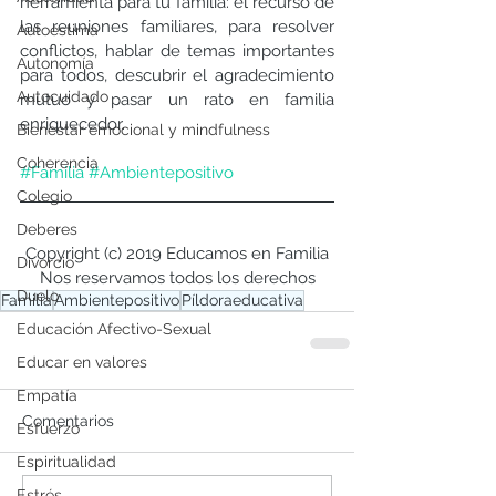
herramienta para tu familia: el recurso de 
las reuniones familiares, para resolver 
Autoestima
conflictos, hablar de temas importantes 
Autonomía
para todos, descubrir el agradecimiento 
Autocuidado
mutuo y pasar un rato en familia 
enriquecedor. 
Bienestar emocional y mindfulness
Coherencia
#Familia
#Ambientepositivo
Colegio
Deberes
Copyright (c) 2019 Educamos en Familia
Divorcio
Nos reservamos todos los derechos
Duelo
Familia
Ambientepositivo
Píldoraeducativa
Educación Afectivo-Sexual
Educar en valores
Empatía
Comentarios
Esfuerzo
Espiritualidad
Estrés