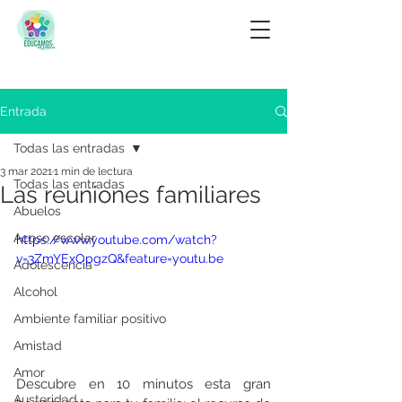
Entrada
Todas las entradas
3 mar 2021
1 min de lectura
Todas las entradas
Las reuniones familiares
Abuelos
Acoso escolar
https://www.youtube.com/watch?
v=3ZmYExOpgzQ&feature=youtu.be
Adolescencia
Alcohol
Ambiente familiar positivo
Amistad
Amor
Descubre en 10 minutos esta gran 
Austeridad