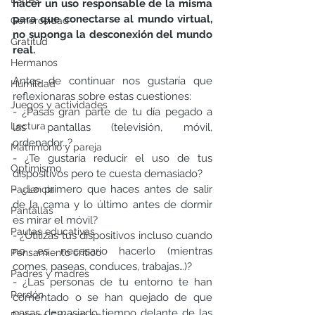
hacer un uso responsable de la misma 
para que conectarse al mundo virtual, 
Generosidad
no suponga la desconexión del mundo 
Gratitud
real. 
Hermanos
Antes de continuar nos gustaría que 
Humildad
reflexionaras sobre estas cuestiones: 
Juegos y actividades
- ¿Pasas gran parte de tu día pegado a 
Lectura
las pantallas (televisión, móvil, 
ordenador…?
Matrimonio y pareja
- ¿Te gustaría reducir el uso de tus 
Optimismo
dispositivos pero te cuesta demasiado?
- ¿Lo primero que haces antes de salir 
Paciencia
de la cama y lo último antes de dormir 
Pantallas
es mirar el móvil? 
Pautas educativas
- ¿Utilizas tus dispositivos incluso cuando 
no es necesario hacerlo (mientras 
Pensamiento crítico
comes, paseas, conduces, trabajas…)?
Padres y madres
- ¿Las personas de tu entorno te han 
Perdón
comentado o se han quejado de que 
pasas demasiado tiempo delante de las 