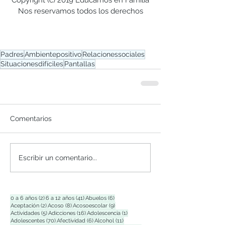
Copyright (c) 2019 Educamos en Familia
Nos reservamos todos los derechos
Padres
Ambientepositivo
Relacionessociales
Situacionesdifíciles
Pantallas
Comentarios
Escribir un comentario...
2 entradas
41 entradas
6 entradas
0 a 6 años
(2)
6 a 12 años
(41)
Abuelos
(6)
2 entradas
8 entradas
9 entradas
Aceptación
(2)
Acoso
(8)
Acosoescolar
(9)
5 entradas
16 entradas
1 entrada
Actividades
(5)
Adicciones
(16)
Adolescencia
(1)
70 entradas
6 entradas
11 entradas
Adolescentes
(70)
Afectividad
(6)
Alcohol
(11)