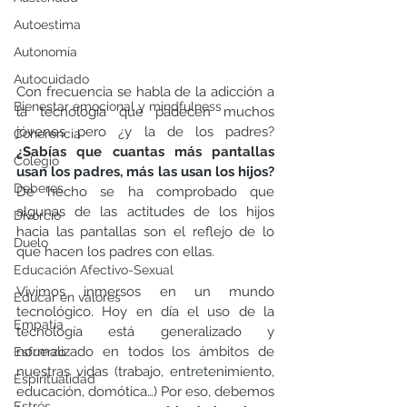
Autoestima
Autonomía
Autocuidado
Con frecuencia se habla de la adicción a 
Bienestar emocional y mindfulness
la tecnología que padecen muchos 
jóvenes pero ¿y la de los padres? 
Coherencia
¿Sabías que cuantas más pantallas 
Colegio
usan los padres, más las usan los hijos? 
Deberes
De hecho se ha comprobado que 
algunas de las actitudes de los hijos 
Divorcio
hacia las pantallas son el reflejo de lo 
Duelo
que hacen los padres con ellas. 
Educación Afectivo-Sexual
Vivimos inmersos en un mundo 
Educar en valores
tecnológico. Hoy en día el uso de la 
Empatía
tecnología está generalizado y 
normalizado en todos los ámbitos de 
Esfuerzo
nuestras vidas (trabajo, entretenimiento, 
Espiritualidad
educación, domótica…) Por eso, debemos 
Estrés