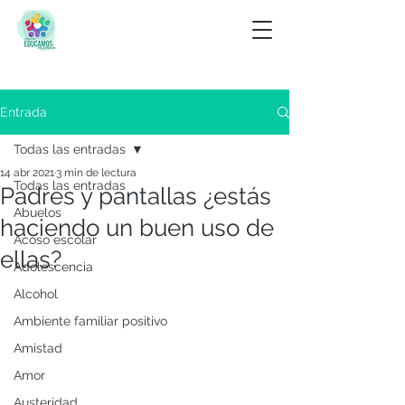
Entrada
Todas las entradas
14 abr 2021
3 min de lectura
Todas las entradas
Padres y pantallas ¿estás
Abuelos
haciendo un buen uso de
Acoso escolar
ellas?
Adolescencia
Alcohol
Ambiente familiar positivo
Amistad
Amor
Austeridad