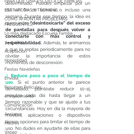
PARA QUÉ UNA ESCUELA DE FAMILIAS
determinado. Puedes empezar por un 
día, un fin de semana o incluso una 
ESTRATEGIAS Y TÉCNICAS
semana. Durante ese tiempo, la idea es 
CÓMO AFRONTAR PROBLEMAS
quepuedas 
“desintoxicarte” del exceso 
FRECUENTES
de pantallas para después volver a 
Lo más destacado Escuela Familia
conectarte con más control y 
3 - 5 años
responsabilidad.
 Además, te animamos 
a que lo repitas periódicamente para no 
Aceptación
olvidar la importancia de estos 
Honestidad
momentos de desconexión. 
Fiestas Navideñas
3. 
Reduce poco a poco el tiempo de 
Envidia
uso
.
 Si el punto anterior te parece 
Resumen Peliculas
demasiado, plantéate reducir 10-15 
minutos cada día hasta llegar a un 
envejecimiento
tiempo razonable y que se ajuste a tus 
Comunicación
circunstancias. Hoy en día la mayoría de 
Ancianos
móviles, aplicaciones o dispositivos 
tienen opciones para limitar el tiempo de 
Madres
uso. No dudes en ayudarte de ellas para 
Vapeo