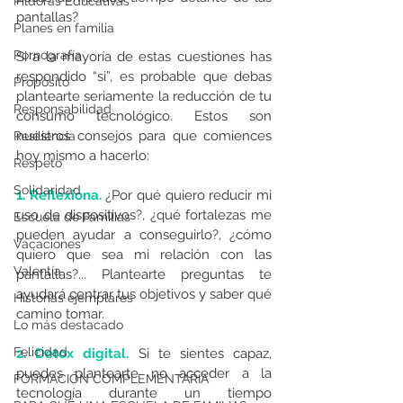
Píldoras Educativas
pantallas? 
Planes en familia
Pornografía
Si a la mayoría de estas cuestiones has 
respondido “si”, es probable que debas 
Propósito
plantearte seriamente la reducción de tu 
Responsabilidad
consumo tecnológico. Estos son 
nuestros consejos para que comiences 
Resiliencia
hoy mismo a hacerlo: 
Respeto
Solidaridad
1. Reflexiona.
¿Por qué quiero reducir mi 
uso de dispositivos?, ¿qué fortalezas me 
Escuela de Familias
pueden ayudar a conseguirlo?, ¿cómo 
Vacaciones
quiero que sea mi relación con las 
Valentía
pantallas?... Plantearte preguntas te 
ayudará centrar tus objetivos y saber qué 
Historias ejemplares
camino tomar. 
Lo más destacado
Felicidad
2. Detox digital.
Si te sientes capaz, 
puedes plantearte no acceder a la 
FORMACIÓN COMPLEMENTARIA
tecnología durante un tiempo 