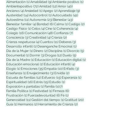
1 entrada
9 entradas
1 entrada
Alimentación
(1)
Amabilidad
(9)
Ambiente positivo
(1)
72 entradas
12 entradas
40 entradas
Ambientepositivo
(72)
Amistad
(12)
Amor
(40)
4 entradas
1 entrada
2 entradas
9 entradas
Ancianos
(4)
Ansiedad
(1)
Apego
(2)
Aprendizaje
(9)
14 entradas
1 entrada
41 entradas
Austeridad
(14)
Autocontrol
(1)
Autocuidado
(41)
11 entradas
23 entradas
43 entradas
Autoestima
(11)
Autonomía
(23)
Bienestar
(43)
4 entradas
6 entradas
1 entrada
2 entradas
Bienestar familiar
(4)
Bondad
(6)
Calma
(1)
Castigo
(2)
1 entrada
4 entradas
1 entrada
4 entradas
Castigo Físico
(1)
Celos
(4)
Cine
(1)
Coherencia
(4)
16 entradas
48 entradas
7 entradas
Colegio
(16)
Comunicación
(48)
Confianza
(7)
3 entradas
4 entradas
2 entradas
Consciencia
(3)
Creatividad
(4)
Crianza
(2)
4 entradas
11 entradas
3 entradas
Crianza respetuosa
(4)
Cuentos
(11)
Deberes
(3)
1 entrada
1 entrada
Desarrollo infantil
(1)
Desenganche Emocinal
(1)
1 entrada
2 entradas
1 entrada
5 entradas
Dia de la Mujer
(1)
Dinero
(2)
Disciplina
(1)
Divorcio
(5)
1 entrada
3 entradas
12 entradas
5 entradas
Documental
(1)
Dormir
(3)
Drogas
(12)
Duelo
(5)
1 entrada
1 entrada
1 entrada
Día de la Madre
(1)
Educación
(1)
Educación digital
(1)
2 entradas
4 entradas
Educación emocional
(2)
Educación infantil
(4)
1 entrada
35 entradas
10 entradas
3 entradas
Elogio
(1)
Emociones
(35)
Empatía
(10)
Enfado
(3)
1 entrada
3 entradas
2 entradas
Enseñanza
(1)
Envejecimiento
(3)
Envidia
(2)
12 entradas
15 entradas
1 entrada
Escuela de Familias
(12)
Esfuerzo
(15)
Esperanza
(1)
16 entradas
15 entradas
1 entrada
Espiritualidad
(16)
Estrés
(15)
Estudio
(1)
1 entrada
107 entradas
Exposición a pantallas
(1)
Familia
(107)
1 entrada
1 entrada
6 entradas
Familia Polìtica
(1)
Festividad
(1)
Firmeza
(6)
1 entrada
6 entradas
1 entrada
Frustración
(1)
Fuerzadevoluntad
(6)
Fé
(1)
11 entradas
1 entrada
20 entradas
Generosidad
(11)
Gestión del tiempo
(1)
Gratitud
(20)
1 entrada
2 entradas
2 entradas
Guía
(1)
Hermanos
(2)
Herramienta de Crianza
(2)
1 entrada
54 entradas
Herramientas de crianza
(1)
Hijos
(54)
2 entradas
Hiperpaternidad
(2)
Facebook
X (Twitter)
WhatsApp
LinkedIn
Pinterest