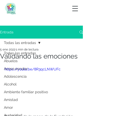
Entrada
Todas las entradas
5 ene 2022
1 min de lectura
Todas las entradas
Validando las emociones
Abuelos
Acoso escolar
https://youtu.be/8R3qcLNWUFc
Adolescencia
Alcohol
Ambiente familiar positivo
Amistad
Amor
Austeridad