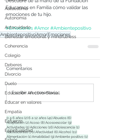
Descubre de la mano de la Fundación 
Educamos en Familia cómo validar las 
Autoestima
emociones de tu hijo.
Autonomía
Autocuidado
#Emociones
#Amor
#Ambientepositivo
Ambientepositivo
Amor
Emociones
Bienestar emocional y mindfulness
Coherencia
Colegio
Deberes
Comentarios
Divorcio
Duelo
Escribir un comentario...
Educación Afectivo-Sexual
Educar en valores
Empatía
2 entradas
41 entradas
6 entradas
0 a 6 años
(2)
6 a 12 años
(41)
Abuelos
(6)
Esfuerzo
2 entradas
8 entradas
9 entradas
Aceptación
(2)
Acoso
(8)
Acosoescolar
(9)
5 entradas
16 entradas
1 entrada
Actividades
(5)
Adicciones
(16)
Adolescencia
(1)
Espiritualidad
70 entradas
6 entradas
11 entradas
Adolescentes
(70)
Afectividad
(6)
Alcohol
(11)
1 entrada
9 entradas
1 entrada
Alimentación
(1)
Amabilidad
(9)
Ambiente positivo
(1)
Estrés