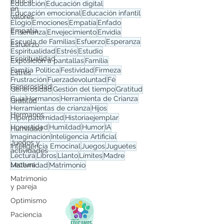
Educar
Educación
Educación digital
en
Educación emocional
Educación infantil
valores
Elogio
Emociones
Empatía
Enfado
Empatía
Enseñanza
Envejecimiento
Envidia
Escuela de Familias
Esfuerzo
Esperanza
Esfuerzo
Espiritualidad
Estrés
Estudio
Espiritualidad
Exposición a pantallas
Familia
Familia Polìtica
Festividad
Firmeza
Estrés
Frustración
Fuerzadevoluntad
Fé
Generosidad
Generosidad
Gestión del tiempo
Gratitud
Guía
Hermanos
Herramienta de Crianza
Gratitud
Herramientas de crianza
Hijos
Hermanos
Hiperpaternidad
Historiaejemplar
Honestidad
Humildad
Humor
IA
Humildad
Imaginación
Inteligencia Artificial
Juegos y
Inteligencia Emocinal
Juegos
Juguetes
actividades
Lectura
Libros
Llanto
Límites
Madre
Lectura
Maternidad
Matrimonio
Matrimonio
y pareja
Optimismo
Paciencia