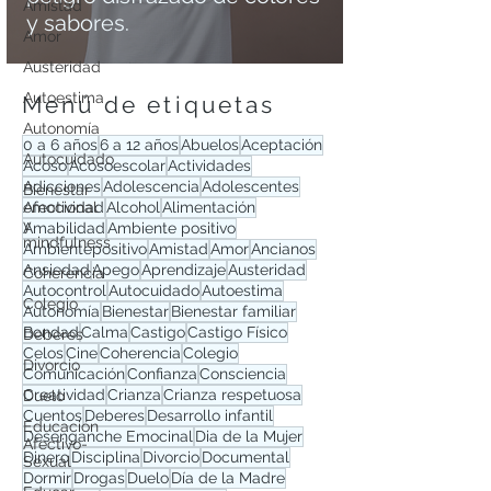
Amistad
y sabores.
Amor
Austeridad
Autoestima
Menú de etiquetas
Autonomía
0 a 6 años
6 a 12 años
Abuelos
Aceptación
Autocuidado
Acoso
Acosoescolar
Actividades
Adicciones
Adolescencia
Adolescentes
Bienestar
emocional
Afectividad
Alcohol
Alimentación
y
Amabilidad
Ambiente positivo
mindfulness
Ambientepositivo
Amistad
Amor
Ancianos
Ansiedad
Apego
Aprendizaje
Austeridad
Coherencia
Autocontrol
Autocuidado
Autoestima
Colegio
Autonomía
Bienestar
Bienestar familiar
Bondad
Calma
Castigo
Castigo Físico
Deberes
Celos
Cine
Coherencia
Colegio
Divorcio
Comunicación
Confianza
Consciencia
Creatividad
Crianza
Crianza respetuosa
Duelo
Cuentos
Deberes
Desarrollo infantil
Educación
Desenganche Emocinal
Dia de la Mujer
Afectivo-
Dinero
Disciplina
Divorcio
Documental
Sexual
Dormir
Drogas
Duelo
Día de la Madre