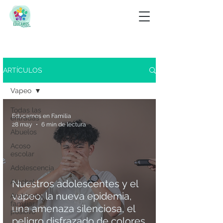
Buscar
ARTÍCULOS
Ver menú de etiquetas
Vapeo
Todas las
Educamos en Familia
entradas
28 may
6 min de lectura
Abuelos
Acoso
escolar
Adolescencia
Alcohol
Nuestros adolescentes y el
vapeo: la nueva epidemia,
Ambiente
familiar
una amenaza silenciosa, el
positivo
peligro disfrazado de colores