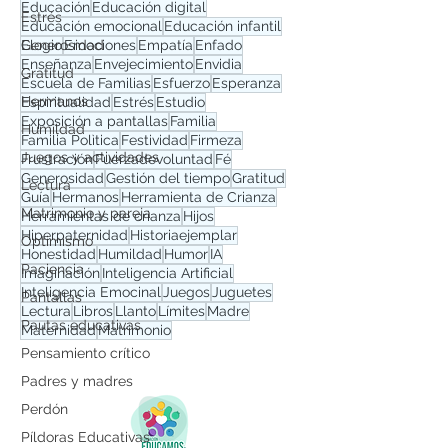
Educación
Educación digital
Estrés
Educación emocional
Educación infantil
Generosidad
Elogio
Emociones
Empatía
Enfado
Enseñanza
Envejecimiento
Envidia
Gratitud
Escuela de Familias
Esfuerzo
Esperanza
Hermanos
Espiritualidad
Estrés
Estudio
Exposición a pantallas
Familia
Humildad
Familia Polìtica
Festividad
Firmeza
Juegos y actividades
Frustración
Fuerzadevoluntad
Fé
Generosidad
Gestión del tiempo
Gratitud
Lectura
Guía
Hermanos
Herramienta de Crianza
Matrimonio y pareja
Herramientas de crianza
Hijos
Hiperpaternidad
Historiaejemplar
Optimismo
Honestidad
Humildad
Humor
IA
Paciencia
Imaginación
Inteligencia Artificial
Inteligencia Emocinal
Juegos
Juguetes
Pantallas
Lectura
Libros
Llanto
Límites
Madre
Pautas educativas
Maternidad
Matrimonio
Pensamiento crítico
Padres y madres
Perdón
Píldoras Educativas