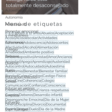
Austeridad
totalmente desaconsejado
Autoestima
Autonomía
Menú de etiquetas
Autocuidado
Bienestar emocional
0 a 6 años
6 a 12 años
Abuelos
Aceptación
y mindfulness
Acoso
Acosoescolar
Actividades
Coherencia
Adicciones
Adolescencia
Adolescentes
Afectividad
Alcohol
Alimentación
Colegio
Amabilidad
Ambiente positivo
Deberes
Ambientepositivo
Amistad
Amor
Ancianos
Ansiedad
Apego
Aprendizaje
Austeridad
Divorcio
Autocontrol
Autocuidado
Autoestima
Duelo
Autonomía
Bienestar
Bienestar familiar
Bondad
Calma
Castigo
Castigo Físico
Educación Afectivo-
Celos
Cine
Coherencia
Colegio
Sexual
Comunicación
Confianza
Consciencia
Educar en valores
Creatividad
Crianza
Crianza respetuosa
Cuentos
Deberes
Desarrollo infantil
Empatía
Desenganche Emocinal
Dia de la Mujer
Esfuerzo
Dinero
Disciplina
Divorcio
Documental
Dormir
Drogas
Duelo
Día de la Madre
Espiritualidad