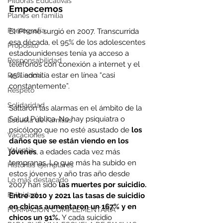
Píldoras Educativas
Empecemos
Planes en familia
Pornografía
El iPhone surgió en 2007. Transcurrida 
esa década, el 95% de los adolescentes 
Propósito
estadounidenses tenía ya acceso a 
Responsabilidad
teléfonos con conexión a internet y el 
45% admitía estar en línea “casi 
Resiliencia
constantemente”.
Respeto
Solidaridad
Saltaron las alarmas en el ámbito de la 
Salud Pública. No hay psiquiatra o 
Escuela de Familias
psicólogo que no esté asustado de 
los 
Vacaciones
daños que se están viendo en los 
Valentía
jóvenes
, a edades cada vez más 
tempranas. Lo que más ha subido en 
Historias ejemplares
estos jóvenes y año tras año desde 
Lo más destacado
2007 han sido 
las muertes por suicidio. 
Felicidad
Entre 2010 y 2021 las tasas de suicidio 
en chicas aumentaron un 167% y en 
FORMACIÓN COMPLEMENTARIA
chicos un 91%. 
Y cada suicidio 