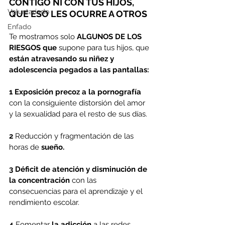
CONTIGO NI CON TUS HIJOS, 
Voluntariado
QUE ESO LES OCURRE A OTROS
Enfado
Te mostramos solo 
ALGUNOS DE LOS 
RIESGOS que
 supone para tus hijos, que 
están atravesando su niñez y 
adolescencia pegados a las pantallas:
1
Exposición precoz a la pornografía 
con la consiguiente distorsión del amor 
y la sexualidad para el resto de sus días.
2
 Reducción y fragmentación de las 
horas de 
sueño.
3
Déficit de atención y disminución de 
la concentración
 con las 
consecuencias para el aprendizaje y el 
rendimiento escolar.
4
 Fomentar 
la adicción
 a las redes 