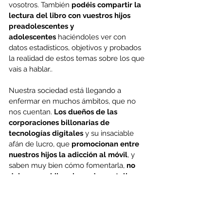
vosotros. También 
podéis compartir la 
lectura del libro con vuestros hijos 
preadolescentes y 
adolescentes
 haciéndoles ver con 
datos estadísticos, objetivos y probados 
la realidad de estos temas sobre los que 
vais a hablar..
Nuestra sociedad está llegando a 
enfermar en muchos ámbitos, que no 
nos cuentan. 
Los dueños de las 
corporaciones billonarias de 
tecnologías digitales
 y su insaciable 
afán de lucro, que 
promocionan entre 
nuestros hijos la adicción al móvil
, y 
saben muy bien cómo fomentarla, 
no 
dejan a sus hijos el uso de pantallas y 
los llevan a colegios donde no las hay
. 
¿Quién mejor que ellos conoce las 
consecuencias?. Sorprendente¡¡¡, 