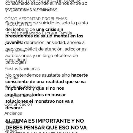
PARA QUÉ UNA ESCUELA DE FAMILIAS
consumado esconde al menos entre 20 
y 25 intentos de suicidio.
ESTRATEGIAS Y TÉCNICAS
CÓMO AFRONTAR PROBLEMAS
Cada intento de suicidio es solo la punta 
FRECUENTES
del iceberg de 
una crisis sin 
Lo más destacado Escuela Familia
precedentes de salud mental en los 
3 - 5 años
jóvenes: 
depresión, ansiedad, anorexia 
nerviosa, déficit de atención, adicciones, 
Aceptación
autolesiones y un largo etcétera de 
Honestidad
patologías.
Fiestas Navideñas
No pretendemos asustarte sino 
hacerte 
Envidia
consciente de una realidad que se va 
Resumen Peliculas
imponiendo y que si no nos 
implicamos todos en buscar 
envejecimiento
soluciones el monstruo nos va a 
Comunicación
devorar.
Ancianos
EL TEMA ES IMPORTANTE Y NO 
Madres
DEBES PENSAR QUE ESO NO VA 
Vapeo