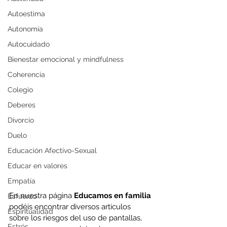
Autoestima
Autonomía
Autocuidado
Bienestar emocional y mindfulness
Coherencia
Colegio
Deberes
Divorcio
Duelo
Educación Afectivo-Sexual
Educar en valores
Empatía
En nuestra página 
Educamos en familia 
Esfuerzo
podéis encontrar diversos artículos 
Espiritualidad
sobre los riesgos del uso de pantallas, 
Estrés