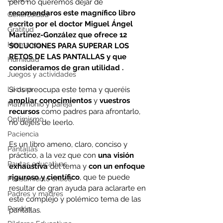
pero no queremos dejar de 
recomendaros este magnífico libro 
Generosidad
escrito por el doctor Miguel Ángel 
Gratitud
Martínez-González que ofrece 12 
Hermanos
SOLUCIONES PARA SUPERAR LOS 
RETOS DE LAS PANTALLAS y que 
Humildad
consideramos de gran utilidad .
Juegos y actividades
Si os preocupa este tema y queréis 
Lectura
ampliar conocimientos
 y 
vuestros 
Matrimonio y pareja
recursos
 como padres para afrontarlo, 
Optimismo
no dejéis de leerlo. 
Paciencia
Es un libro ameno, claro, conciso y 
Pantallas
práctico, a la vez que con 
una visión 
Pautas educativas
exhaustiva
 del tema y 
con un enfoque 
riguroso y científico
, que te puede 
Pensamiento crítico
resultar de gran ayuda para aclararte en 
Padres y madres
este complejo y polémico tema de las 
Perdón
pantallas.