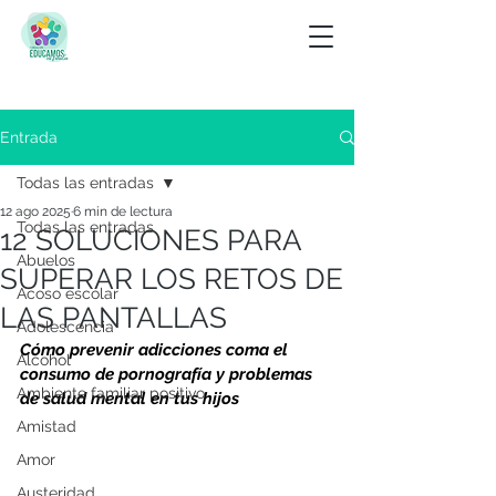
Entrada
Todas las entradas
12 ago 2025
6 min de lectura
Todas las entradas
12 SOLUCIONES PARA
Abuelos
SUPERAR LOS RETOS DE
Acoso escolar
LAS PANTALLAS
Adolescencia
Cómo prevenir adicciones coma el 
Alcohol
consumo de pornografía y problemas 
Ambiente familiar positivo
de salud mental en tus hijos
Amistad
Amor
Austeridad