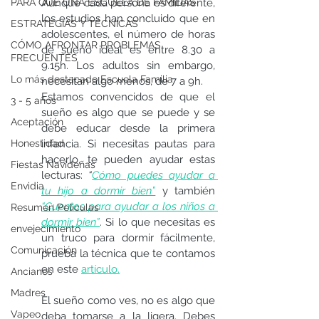
PARA QUÉ UNA ESCUELA DE FAMILIAS
Aunque cada persona es diferente, 
los estudios han concluido que en 
ESTRATEGIAS Y TÉCNICAS
adolescentes, el número de horas 
CÓMO AFRONTAR PROBLEMAS
de sueño ideal es entre 8.30 a 
FRECUENTES
9.15h. Los adultos sin embargo, 
Lo más destacado Escuela Familia
necesitan algo menos, de 7 a 9h.
Estamos convencidos de que el 
3 - 5 años
sueño es algo que se puede y se 
Aceptación
debe educar desde la primera 
Honestidad
infancia. Si necesitas pautas para 
hacerlo, te pueden ayudar estas 
Fiestas Navideñas
lecturas: 
“
Cómo puedes ayudar a 
Envidia
tu hijo a dormir bien”
 y también  
“Cuentos para ayudar a los niños a 
Resumen Peliculas
dormir bien”
. Si lo que necesitas es 
envejecimiento
un truco para dormir fácilmente, 
Comunicación
prueba la técnica que te contamos 
en este
artículo.
Ancianos
Madres
El sueño como ves, no es algo que 
Vapeo
deba tomarse a la ligera. Debes 