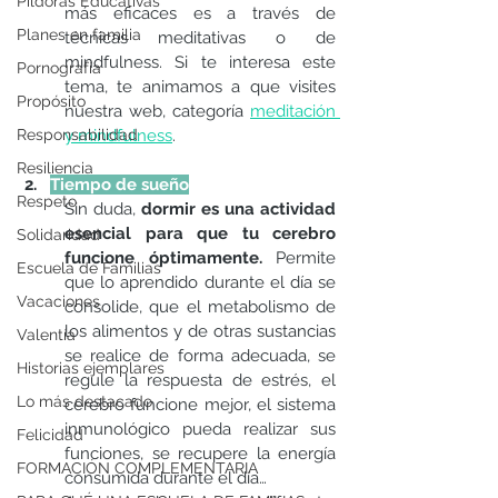
Píldoras Educativas
más eficaces es a través de 
Planes en familia
técnicas meditativas o de 
mindfulness. Si te interesa este 
Pornografía
tema, te animamos a que visites 
Propósito
nuestra web, categoría 
meditación 
Responsabilidad
y mindfulness
. 
Resiliencia
 2.   
Tiempo de sueño
Respeto
Sin duda, 
dormir es una actividad 
esencial para que tu cerebro 
Solidaridad
funcione óptimamente.
 Permite 
Escuela de Familias
que lo aprendido durante el día se 
Vacaciones
consolide, que el metabolismo de 
los alimentos y de otras sustancias 
Valentía
se realice de forma adecuada, se 
Historias ejemplares
regule la respuesta de estrés, el 
Lo más destacado
cerebro funcione mejor, el sistema 
inmunológico pueda realizar sus 
Felicidad
funciones, se recupere la energía 
FORMACIÓN COMPLEMENTARIA
consumida durante el día…