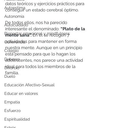
datos teóricos y ejercicios prácticos para 
Autoestima
conseguir un estado cerebral óptimo.
Autonomía
De todos ellos, nos ha parecido 
Autocuidado
interesante el denominado:
 “Plato de la 
Bienestar emocional y mindfulness
mente sana”.
 En él se recogen 7 
actividades para mantener en forma 
Coherencia
nuestra mente. Aunque en un principio 
Colegio
está pensado para que lo hagan los 
Deberes
adolescentes, nos parece una actividad 
ideal para todos los miembros de la 
Divorcio
familia.
Duelo
Educación Afectivo-Sexual
Educar en valores
Empatía
Esfuerzo
Espiritualidad
Estrés