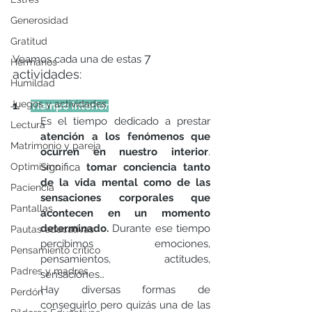
Generosidad
Gratitud
7 
Veamos cada una de estas 
Hermanos
actividades:
Humildad
Juegos y actividades
1.    
Tiempo interior
Es el tiempo dedicado a prestar 
Lectura
atención a los fenómenos que 
Matrimonio y pareja
ocurren en nuestro interior
. 
Optimismo
Significa 
tomar conciencia tanto 
de la vida mental como de las 
Paciencia
sensaciones corporales que 
Pantallas
acontecen en un momento 
determinado.
 Durante ese tiempo 
Pautas educativas
percibimos emociones, 
Pensamiento crítico
pensamientos, actitudes, 
Padres y madres
sensaciones…
Hay diversas formas de 
Perdón
conseguirlo pero quizás una de las 