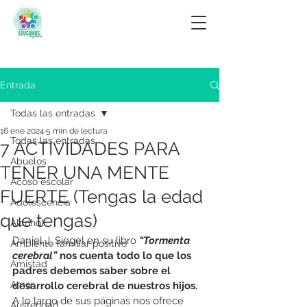
Entrada
Todas las entradas
16 ene 2024
5 min de lectura
Todas las entradas
7 ACTIVIDADES PARA
Abuelos
TENER UNA MENTE
Acoso escolar
FUERTE (Tengas la edad
Adolescencia
que tengas)
Alcohol
Daniel J. Siegel en su libro 
“Tormenta 
Ambiente familiar positivo
cerebral” 
nos cuenta todo lo que los 
Amistad
padres debemos saber sobre el 
Amor
desarrollo cerebral de nuestros hijos.
A lo largo de sus páginas nos ofrece 
Austeridad