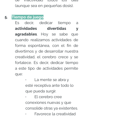
de inactividad todos los días 
(aunque sea en pequeñas dosis).
5.    
Tiempo de juego
Es decir, dedicar tiempo a 
actividades divertidas y 
agradables
. Hoy se sabe que 
cuando realizamos actividades de 
forma espontánea, con el fin de 
divertirnos y de desarrollar nuestra 
creatividad, el cerebro crece y se 
fortalece. Es decir, dedicar tiempo 
a este tipo de actividades permite 
que:
·  
      La mente se abra y 
esté receptiva ante todo lo 
que pueda surgir.
· 
       El cerebro cree 
conexiones nuevas y que 
consolide otras ya existentes.
·
        Favorece la creatividad 