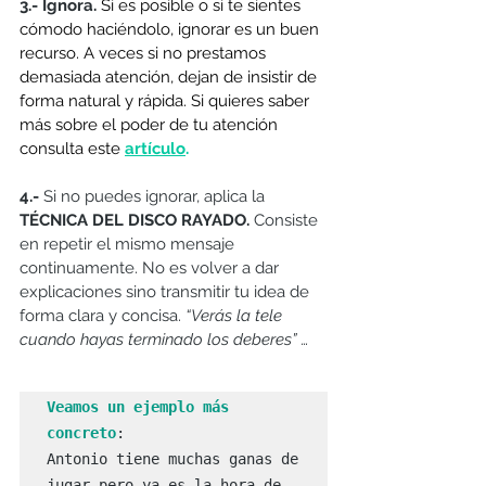
3.- Ignora.
 Si es posible o si te sientes 
cómodo haciéndolo, ignorar es un buen 
recurso. A veces si no prestamos 
demasiada atención, dejan de insistir de 
forma natural y rápida. Si quieres saber 
más sobre el poder de tu atención 
consulta este 
artículo
. 
4.-
 Si no puedes ignorar, aplica la 
TÉCNICA DEL DISCO RAYADO.
 Consiste 
en repetir el mismo mensaje  
continuamente. No es volver a dar 
explicaciones sino transmitir tu idea de 
forma clara y concisa. 
“Verás la tele 
cuando hayas terminado los deberes” …
Veamos un ejemplo más 
concreto
:

Antonio tiene muchas ganas de 
jugar pero ya es la hora de 