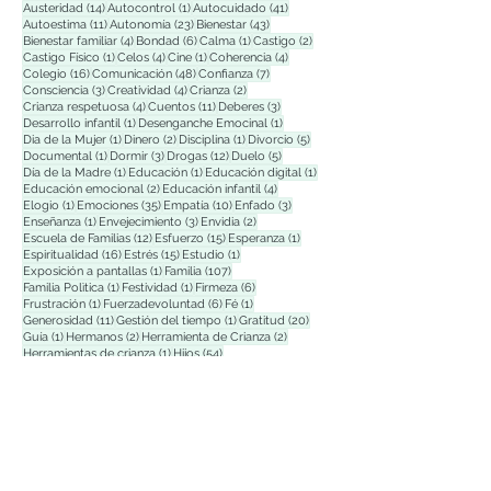
14 entradas
1 entrada
41 entradas
Austeridad
(14)
Autocontrol
(1)
Autocuidado
(41)
11 entradas
23 entradas
43 entradas
Autoestima
(11)
Autonomía
(23)
Bienestar
(43)
4 entradas
6 entradas
1 entrada
2 entradas
Bienestar familiar
(4)
Bondad
(6)
Calma
(1)
Castigo
(2)
1 entrada
4 entradas
1 entrada
4 entradas
Castigo Físico
(1)
Celos
(4)
Cine
(1)
Coherencia
(4)
16 entradas
48 entradas
7 entradas
Colegio
(16)
Comunicación
(48)
Confianza
(7)
3 entradas
4 entradas
2 entradas
Consciencia
(3)
Creatividad
(4)
Crianza
(2)
4 entradas
11 entradas
3 entradas
Crianza respetuosa
(4)
Cuentos
(11)
Deberes
(3)
1 entrada
1 entrada
Desarrollo infantil
(1)
Desenganche Emocinal
(1)
1 entrada
2 entradas
1 entrada
5 entradas
Dia de la Mujer
(1)
Dinero
(2)
Disciplina
(1)
Divorcio
(5)
1 entrada
3 entradas
12 entradas
5 entradas
Documental
(1)
Dormir
(3)
Drogas
(12)
Duelo
(5)
1 entrada
1 entrada
1 entrada
Día de la Madre
(1)
Educación
(1)
Educación digital
(1)
2 entradas
4 entradas
Educación emocional
(2)
Educación infantil
(4)
1 entrada
35 entradas
10 entradas
3 entradas
Elogio
(1)
Emociones
(35)
Empatía
(10)
Enfado
(3)
1 entrada
3 entradas
2 entradas
Enseñanza
(1)
Envejecimiento
(3)
Envidia
(2)
12 entradas
15 entradas
1 entrada
Escuela de Familias
(12)
Esfuerzo
(15)
Esperanza
(1)
16 entradas
15 entradas
1 entrada
Espiritualidad
(16)
Estrés
(15)
Estudio
(1)
1 entrada
107 entradas
Exposición a pantallas
(1)
Familia
(107)
1 entrada
1 entrada
6 entradas
Familia Polìtica
(1)
Festividad
(1)
Firmeza
(6)
1 entrada
6 entradas
1 entrada
Frustración
(1)
Fuerzadevoluntad
(6)
Fé
(1)
11 entradas
1 entrada
20 entradas
Generosidad
(11)
Gestión del tiempo
(1)
Gratitud
(20)
1 entrada
2 entradas
2 entradas
Guía
(1)
Hermanos
(2)
Herramienta de Crianza
(2)
1 entrada
54 entradas
Herramientas de crianza
(1)
Hijos
(54)
2 entradas
Hiperpaternidad
(2)
Facebook
X (Twitter)
WhatsApp
LinkedIn
Pinterest
Copiar enlace