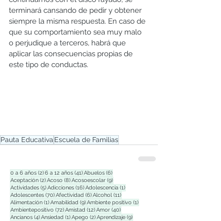
terminará cansando de pedir y obtener 
siempre la misma respuesta. En caso de 
que su comportamiento sea muy malo 
o perjudique a terceros, habrá que 
aplicar las consecuencias propias de 
este tipo de conductas.
Pauta Educativa
Escuela de Familias
2 entradas
41 entradas
6 entradas
0 a 6 años
(2)
6 a 12 años
(41)
Abuelos
(6)
2 entradas
8 entradas
9 entradas
Aceptación
(2)
Acoso
(8)
Acosoescolar
(9)
5 entradas
16 entradas
1 entrada
Actividades
(5)
Adicciones
(16)
Adolescencia
(1)
70 entradas
6 entradas
11 entradas
Adolescentes
(70)
Afectividad
(6)
Alcohol
(11)
1 entrada
9 entradas
1 entrada
Alimentación
(1)
Amabilidad
(9)
Ambiente positivo
(1)
72 entradas
12 entradas
40 entradas
Ambientepositivo
(72)
Amistad
(12)
Amor
(40)
4 entradas
1 entrada
2 entradas
9 entradas
Ancianos
(4)
Ansiedad
(1)
Apego
(2)
Aprendizaje
(9)