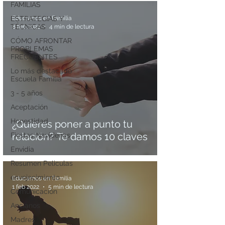
FAMILIAS
ESTRATEGIAS Y
Educamos en Familia
TÉCNICAS
8 feb 2022
4 min de lectura
CÓMO AFRONTAR
PROBLEMAS
FRECUENTES
Lo más destacado
Escuela Familia
3 - 5 años
Aceptación
Honestidad
¿Quieres poner a punto tu
relación? Te damos 10 claves
Fiestas Navideñas
Envidia
Resumen Peliculas
envejecimiento
Educamos en Familia
1 feb 2022
5 min de lectura
Comunicación
Ancianos
Madres