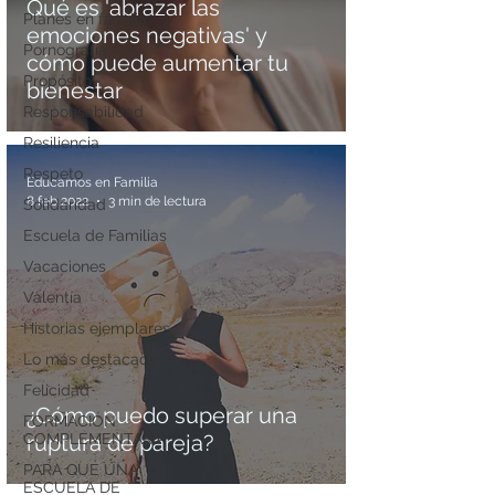
Qué es 'abrazar las
Planes en familia
emociones negativas' y
Pornografía
cómo puede aumentar tu
Propósito
bienestar
Responsabilidad
Resiliencia
Respeto
Educamos en Familia
8 feb 2022
3 min de lectura
Solidaridad
Escuela de Familias
Vacaciones
Valentía
Historias ejemplares
Lo más destacado
Felicidad
¿Cómo puedo superar una
FORMACIÓN
COMPLEMENTARIA
ruptura de pareja?
PARA QUÉ UNA
ESCUELA DE