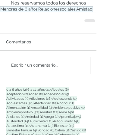
Nos reservamos todos los derechos
Menores de 6 años
Relacionessociales
Amistad
Comentarios
Escribir un comentario...
2 entradas
41 entradas
6 entradas
0 a 6 años
(2)
6 a 12 años
(41)
Abuelos
(6)
2 entradas
8 entradas
9 entradas
Aceptación
(2)
Acoso
(8)
Acosoescolar
(9)
5 entradas
16 entradas
1 entrada
Actividades
(5)
Adicciones
(16)
Adolescencia
(1)
70 entradas
6 entradas
11 entradas
Adolescentes
(70)
Afectividad
(6)
Alcohol
(11)
1 entrada
9 entradas
1 entrada
Alimentación
(1)
Amabilidad
(9)
Ambiente positivo
(1)
72 entradas
12 entradas
40 entradas
Ambientepositivo
(72)
Amistad
(12)
Amor
(40)
4 entradas
1 entrada
2 entradas
9 entradas
Ancianos
(4)
Ansiedad
(1)
Apego
(2)
Aprendizaje
(9)
14 entradas
1 entrada
41 entradas
Austeridad
(14)
Autocontrol
(1)
Autocuidado
(41)
11 entradas
23 entradas
43 entradas
Autoestima
(11)
Autonomía
(23)
Bienestar
(43)
4 entradas
6 entradas
1 entrada
2 entradas
Bienestar familiar
(4)
Bondad
(6)
Calma
(1)
Castigo
(2)
1 entrada
4 entradas
1 entrada
4 entradas
Castigo Físico
(1)
Celos
(4)
Cine
(1)
Coherencia
(4)