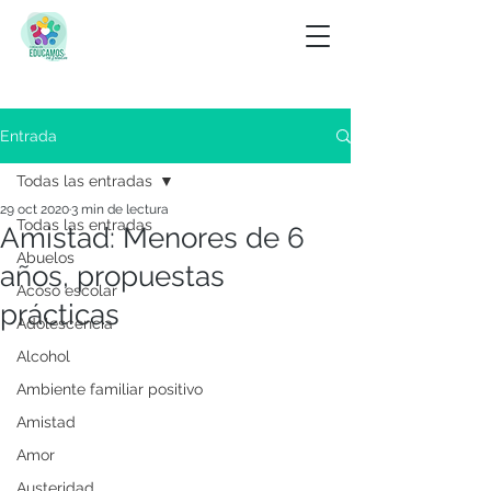
Entrada
Todas las entradas
29 oct 2020
3 min de lectura
Todas las entradas
Amistad: Menores de 6
Abuelos
años, propuestas
Acoso escolar
prácticas
Adolescencia
Alcohol
Ambiente familiar positivo
Amistad
Amor
Austeridad