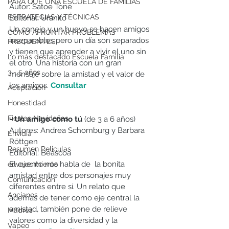
PARA QUÉ UNA ESCUELA DE FAMILIAS
Autor: Satoe Tone
ESTRATEGIAS Y TÉCNICAS
Editorial: Uranito
Un conejo y un huevo se hacen amigos 
CÓMO AFRONTAR PROBLEMAS
inseparables pero un día son separados 
FRECUENTES
y tienen que aprender a vivir el uno sin 
Lo más destacado Escuela Familia
el otro. Una historia con un gran 
3 - 5 años
mensaje sobre la amistad y el valor de 
los amigos. 
Consultar
Aceptación
Honestidad
Fiestas Navideñas
- Un amigo como tú 
(de 3 a 6 años)
Autores: Andrea Schomburg y Barbara 
Envidia
Röttgen
Resumen Peliculas
Editorial: Beascoa
El cuento nos habla de  la bonita 
envejecimiento
amistad entre dos personajes muy 
Comunicación
diferentes entre sí. Un relato que 
Ancianos
además de tener como eje central la 
amistad, también pone de relieve 
Madres
valores como la diversidad y la 
Vapeo