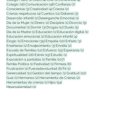
16 entradas
48 entradas
7 entradas
Colegio
(16)
Comunicación
(48)
Confianza
(7)
3 entradas
4 entradas
2 entradas
Consciencia
(3)
Creatividad
(4)
Crianza
(2)
4 entradas
11 entradas
3 entradas
Crianza respetuosa
(4)
Cuentos
(11)
Deberes
(3)
1 entrada
1 entrada
Desarrollo infantil
(1)
Desenganche Emocinal
(1)
1 entrada
2 entradas
1 entrada
5 entradas
Dia de la Mujer
(1)
Dinero
(2)
Disciplina
(1)
Divorcio
(5)
1 entrada
3 entradas
12 entradas
5 entradas
Documental
(1)
Dormir
(3)
Drogas
(12)
Duelo
(5)
1 entrada
1 entrada
1 entrada
Día de la Madre
(1)
Educación
(1)
Educación digital
(1)
2 entradas
4 entradas
Educación emocional
(2)
Educación infantil
(4)
1 entrada
35 entradas
10 entradas
3 entradas
Elogio
(1)
Emociones
(35)
Empatía
(10)
Enfado
(3)
1 entrada
3 entradas
2 entradas
Enseñanza
(1)
Envejecimiento
(3)
Envidia
(2)
12 entradas
15 entradas
1 entrada
Escuela de Familias
(12)
Esfuerzo
(15)
Esperanza
(1)
16 entradas
15 entradas
1 entrada
Espiritualidad
(16)
Estrés
(15)
Estudio
(1)
1 entrada
107 entradas
Exposición a pantallas
(1)
Familia
(107)
1 entrada
1 entrada
6 entradas
Familia Polìtica
(1)
Festividad
(1)
Firmeza
(6)
1 entrada
6 entradas
1 entrada
Frustración
(1)
Fuerzadevoluntad
(6)
Fé
(1)
11 entradas
1 entrada
20 entradas
Generosidad
(11)
Gestión del tiempo
(1)
Gratitud
(20)
1 entrada
2 entradas
2 entradas
Guía
(1)
Hermanos
(2)
Herramienta de Crianza
(2)
1 entrada
54 entradas
Herramientas de crianza
(1)
Hijos
(54)
2 entradas
Hiperpaternidad
(2)
Facebook
X (Twitter)
WhatsApp
LinkedIn
Pinterest
Copiar enlace
Echa un vistazo a nuestras
últimas entradas