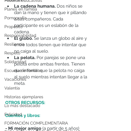
Píldoras Educativas
La cadena humana.
 Dos niños se 
Planes en familia
dan la mano y tienen que ir pillando 
Pornografía
a sus compañeros. Cada 
participante es un eslabón de la 
Propósito
cadena. 
Responsabilidad
El globo.
 Se lanza un globo al aire y 
Resiliencia
entre todos tienen que intentar que 
no caiga al suelo. 
Respeto
La pelota. 
Por parejas se pone una 
Solidaridad
pelota entre ambas frentes. Tienen 
que intentar que la pelota no caiga 
Escuela de Familias
al suelo mientras intentan llegar a la 
Vacaciones
meta. 
Valentía
Historias ejemplares
OTROS RECURSOS: 
Lo más destacado
Felicidad
Cuentos y libros: 
FORMACIÓN COMPLEMENTARIA
- Mi mejor amigo 
(a partir de 5 años)