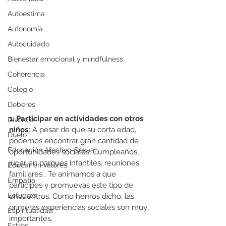
Autoestima
Autonomía
Autocuidado
Bienestar emocional y mindfulness
Coherencia
Colegio
Deberes
1. Participar en actividades con otros 
Divorcio
niños: 
A pesar de que su corta edad, 
Duelo
podemos encontrar gran cantidad de 
Educación Afectivo-Sexual
oportunidades sociales. Cumpleaños, 
jugar en parques infantiles, reuniones 
Educar en valores
familiares… Te animamos a que 
Empatía
participes y promuevas este tipo de 
Esfuerzo
encuentros. Como hemos dicho, las 
primeras experiencias sociales son muy 
Espiritualidad
importantes.
Estrés