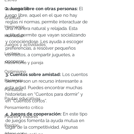
2. Juego libre con otras personas: 
El 
Generosidad
juego libre, aquel en el que no hay 
Gratitud
reglas ni normas, permite interactuar de 
Hermanos
una manera natural y relajada. Esta 
actitud permite que vayan socializando 
Humildad
y conociéndose. Les ayuda a escoger 
Juegos y actividades
preferencias, a resolver pequeños 
Lectura
conflictos, a compartir juguetes, a 
cooperar… 
Matrimonio y pareja
Optimismo
3. Cuentos sobre amistad:
 Los cuentos 
Paciencia
siempre son un recurso interesante a 
esta edad. Puedes encontrar muchas 
Pantallas
historietas en “Cuentos para dormir” y 
Pautas educativas
en “Cuentos cortos”.
Pensamiento crítico
4. Juegos de cooperación: 
En este tipo 
Padres y madres
de juegos fomenta la ayuda mutua en 
Perdón
lugar de la competitividad. Algunas 
ideas son: 