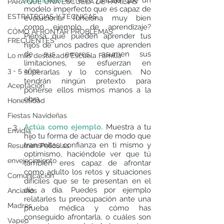
acomodes 
en ella. ¿Sabías que un 
PARA QUÉ UNA ESCUELA DE FAMILIAS
modelo imperfecto que es capaz de 
ESTRATEGIAS Y TÉCNICAS
evolucionar funciona muy bien 
como ejemplo de aprendizaje? 
CÓMO AFRONTAR PROBLEMAS
Piensa qué pueden aprender tus 
FRECUENTES
hijos de unos padres que aprenden 
de sus errores, asumen sus 
Lo más destacado Escuela Familia
limitaciones, se esfuerzan en 
3 - 5 años
superarlas y lo consiguen. No 
tendrán ningún pretexto para 
Aceptación
ponerse ellos mismos manos a la 
obra. 
Honestidad
Fiestas Navideñas
Actúa como ejemplo. 
Muestra a tu 
Envidia
hijo tu forma de actuar de modo que 
transmitas confianza en ti mismo y 
Resumen Peliculas
optimismo, haciéndole ver que tú 
envejecimiento
también eres capaz de afrontar 
como adulto los retos y situaciones 
Comunicación
difíciles que se te presentan en el 
día a día. Puedes por ejemplo 
Ancianos
relatarles tu preocupación ante una 
Madres
prueba médica y cómo has 
conseguido afrontarla, o cuáles son 
Vapeo