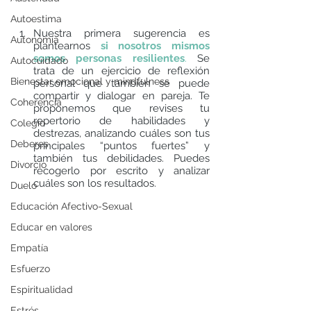
Autoestima
Nuestra primera sugerencia es 
Autonomía
plantearnos 
si nosotros mismos 
somos personas resilientes
.
 Se 
Autocuidado
trata de un ejercicio de reflexión 
Bienestar emocional y mindfulness
personal que también se puede 
compartir y dialogar en pareja. Te 
Coherencia
proponemos que revises tu 
repertorio de habilidades y 
Colegio
destrezas, analizando cuáles son tus 
Deberes
principales “puntos fuertes” y 
también tus debilidades. Puedes 
Divorcio
recogerlo por escrito y analizar 
cuáles son los resultados. 
Duelo
Educación Afectivo-Sexual
Educar en valores
Empatía
Esfuerzo
Espiritualidad
Estrés