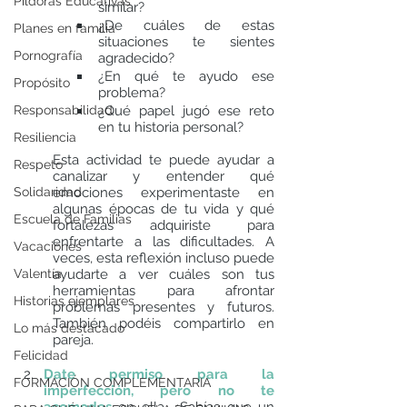
Píldoras Educativas
similar?
¿De cuáles de estas 
Planes en familia
situaciones te sientes 
Pornografía
agradecido?
¿En qué te ayudo ese 
Propósito
problema?
Responsabilidad
¿Qué papel jugó ese reto 
en tu historia personal?
Resiliencia
Esta actividad te puede ayudar a 
Respeto
canalizar y entender qué 
Solidaridad
emociones experimentaste en 
algunas épocas de tu vida y qué 
Escuela de Familias
fortalezas adquiriste para 
enfrentarte a las dificultades. A 
Vacaciones
veces, esta reflexión incluso puede 
Valentía
ayudarte a ver cuáles son tus 
herramientas para afrontar 
Historias ejemplares
problemas presentes y futuros. 
También podéis compartirlo en 
Lo más destacado
pareja. 
Felicidad
Date permiso para la 
FORMACIÓN COMPLEMENTARIA
imperfección, pero no te 