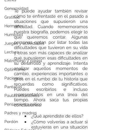
Generosidad
Te puede ayudar también revisar 
cómo te enfrentaste en el pasado a 
Gratitud
situaciones que supusieron una 
Hermanos
dificultad. Cuando rememoramos 
nuestra biografía, podemos elegir lo 
Humildad
que queremos contar. Algunas 
personas optan por listar todas las 
Juegos y actividades
dificultades que tuvieron en su vida 
Lectura
y otras son más capaces de analizar 
qué supusieron esas dificultades en 
Matrimonio y pareja
su desarrollo y aprendizaje. Intenta 
analizar aquellos momentos de 
Optimismo
cambio, experiencias importantes o 
Paciencia
giros en el rumbo de tu historia que 
recuerdas como significativos. 
Pantallas
Puedes escribirlos e incluso 
representarlos en una línea del 
Pautas educativas
tiempo. Ahora saca tus propias 
Pensamiento crítico
conclusiones:
Padres y madres
¿Qué aprendiste de ellos?
Perdón
¿Cómo volverías a actuar si 
estuvieras en una situación 