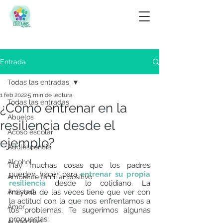
Entrada
Todas las entradas
1 feb 2022
5 min de lectura
Todas las entradas
¿Cómo entrenar en la
Abuelos
resiliencia desde el
Acoso escolar
ejemplo?
Adolescencia
Alcohol
Hay muchas cosas que los padres 
pueden hacer para 
entrenar su propia 
Ambiente familiar positivo
resiliencia
desde lo cotidiano. La 
Amistad
mayoría de las veces tiene que ver con 
la actitud con la que nos enfrentamos a 
Amor
los problemas. Te sugerimos algunas 
propuestas:
Austeridad