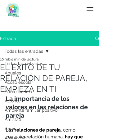
Entrada
Todas las entradas
10 feb
4 min de lectura
Todas las entradas
EL ÉXITO DE TU
Abuelos
RELACIÓN DE PAREJA,
Acoso escolar
EMPIEZA EN TI
Adolescencia
La importancia de los 
Alcohol
valores en las relaciones de 
Ambiente familiar positivo
pareja
Amistad
Amor
Las relaciones de pareja
, como 
cualquier relación humana, 
hay que 
Austeridad