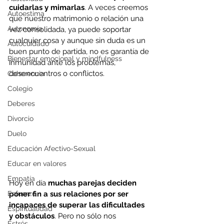
cuidarlas y mimarlas
. A veces creemos 
Autoestima
que nuestro matrimonio o relación una 
Autonomía
vez consolidada, ya puede soportar 
cualquier cosa y aunque sin duda es un 
Autocuidado
buen punto de partida, no es garantía de 
Bienestar emocional y mindfulness
inmunidad ante los problemas, 
desencuentros o conflictos.
Coherencia
Colegio
Deberes
Divorcio
Duelo
Educación Afectivo-Sexual
Educar en valores
Empatía
Hoy en día 
muchas parejas deciden 
Esfuerzo
poner fin a sus relaciones por ser 
incapaces de superar las dificultades 
Espiritualidad
y obstáculos
. Pero no sólo nos 
Estrés