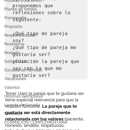
Píldoras Educativas
proponemos que 
Planes en familia
reflexiones sobre lo 
Pornografía
siguiente: 

Propósito
¿Qué tipo de pareja 
Responsabilidad
soy?

Resiliencia
¿Qué tipo de pareja me 
Respeto
gustaría ser?

¿Coincide la pareja que 
Solidaridad
soy con la que me 
Escuela de Familias
Vacaciones
Valentía
Tener claro la pareja que te gustaría ser, 
Historias ejemplares
tiene especial relevancia para que la 
Lo más destacado
relación funcione. 
La pareja que te 
gustaría ser está directamente 
Felicidad
relacionada con tus valores
 (paciente, 
FORMACIÓN COMPLEMENTARIA
honesto, amable, respetuoso, 