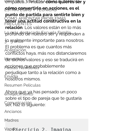
PARA QUÉ UNA ESCUELA DE FAMILIAS
empático…) Analizar 
cómo quieres ser y 
cómo convertirlo en acciones, es el 
ESTRATEGIAS Y TÉCNICAS
punto de partida para sentirte bien y 
CÓMO AFRONTAR PROBLEMAS
tener una actitud constructiva en la 
FRECUENTES
relación
. Los valores están en lo más 
Lo más destacado Escuela Familia
profundo de nuestro ser y responden a 
lo realmente importante para nosotros. 
3 - 5 años
El problema es que cuantos más 
Aceptación
conflictos haya, más nos distanciaremos 
Honestidad
de dichos valores
y eso se traducirá en 
acciones que probablemente 
Fiestas Navideñas
perjudique tanto a la relación como a 
Envidia
nosotros mismos. 
Resumen Peliculas
Ahora que ya has pensado un poco 
envejecimiento
sobre el tipo de pareja que te gustaría 
Comunicación
ser, haz lo siguiente:
Ancianos
Madres
Vapeo
Ejercicio 2. Imagina 