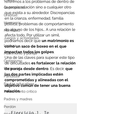
referimos a los problemas de dentro de 
la propia relación sino a cualquier otro 
Generosidad
que exista a su alrededor. Discrepancias 
Gratitud
en la crianza, enfermedad, familia 
Hermanos
política, problemas de comportamiento 
de alguno de los hijos… A una relación le 
Humildad
afecta todo. Por utilizar un símil, 
Juegos y actividades
podríamos decir que 
un matrimonio es 
Lectura
como un saco de boxeo en el que 
impactan todos los golpes
. 
Matrimonio y pareja
Una de las claves para superar este tipo 
Optimismo
de dificultades 
es fortalecer la relación 
Paciencia
de pareja desde dentro
. Es decir, 
que 
las dos partes implicadas estén 
Pantallas
comprometidas y alineadas con el 
Pautas educativas
objetivo común de tener una buena 
relación
.
Pensamiento crítico
Padres y madres
Perdón
Ejercicio 1. Te 