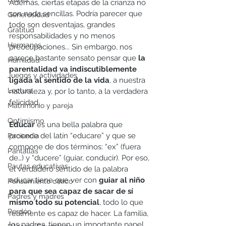
Además, ciertas etapas de la crianza no 
son nada sencillas. Podría parecer que 
Generosidad
todo son desventajas, grandes 
Gratitud
responsabilidades y no menos 
Hermanos
preocupaciones... Sin embargo, nos 
parece bastante sensato pensar que 
la 
Humildad
parentalidad va indiscutiblemente 
Juegos y actividades
ligada al sentido de la vida
, a nuestra 
Lectura
naturaleza y, por lo tanto, a la verdadera 
felicidad. 
Matrimonio y pareja
Optimismo
Educar
 es una bella palabra que 
procede del latín “educare” y que se 
Paciencia
compone de dos términos: “ex” (fuera 
Pantallas
de…) y “ducere” (guiar, conducir). Por eso, 
Pautas educativas
el verdadero sentido de la palabra 
educar tiene que ver con 
guiar al niño 
Pensamiento crítico
para que sea capaz de sacar de sí 
Padres y madres
mismo todo su potencial
, todo lo que 
Perdón
realmente es capaz de hacer. La familia, 
los padres, tienen un importante papel 