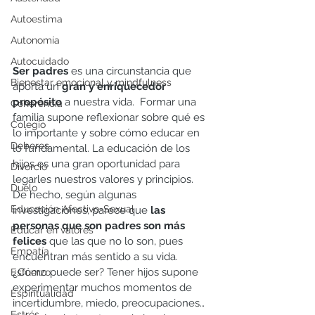
Autoestima
Autonomía
Autocuidado
Ser padres 
es una circunstancia que 
Bienestar emocional y mindfulness
aporta un 
gran y enriquecedor 
propósito
 a nuestra vida.  Formar una 
Coherencia
familia supone reflexionar sobre qué es 
Colegio
lo importante y sobre cómo educar en 
Deberes
lo fundamental. La educación de los 
hijos es una gran oportunidad para 
Divorcio
legarles nuestros valores y principios. 
Duelo
De hecho, según algunas 
Educación Afectivo-Sexual
investigaciones, parece que 
las 
personas que son padres son más 
Educar en valores
felices
 que las que no lo son, pues 
Empatía
encuentran más sentido a su vida. 
¿Cómo puede ser? Tener hijos supone 
Esfuerzo
experimentar muchos momentos de 
Espiritualidad
incertidumbre, miedo, preocupaciones… 
Estrés