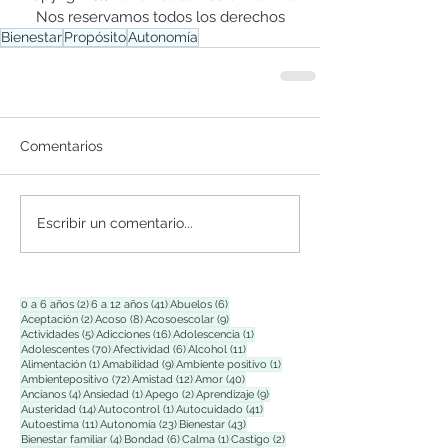
Nos reservamos todos los derechos
Bienestar
Propósito
Autonomía
Comentarios
Escribir un comentario...
2 entradas
41 entradas
6 entradas
0 a 6 años
(2)
6 a 12 años
(41)
Abuelos
(6)
2 entradas
8 entradas
9 entradas
Aceptación
(2)
Acoso
(8)
Acosoescolar
(9)
5 entradas
16 entradas
1 entrada
Actividades
(5)
Adicciones
(16)
Adolescencia
(1)
70 entradas
6 entradas
11 entradas
Adolescentes
(70)
Afectividad
(6)
Alcohol
(11)
1 entrada
9 entradas
1 entrada
Alimentación
(1)
Amabilidad
(9)
Ambiente positivo
(1)
72 entradas
12 entradas
40 entradas
Ambientepositivo
(72)
Amistad
(12)
Amor
(40)
4 entradas
1 entrada
2 entradas
9 entradas
Ancianos
(4)
Ansiedad
(1)
Apego
(2)
Aprendizaje
(9)
14 entradas
1 entrada
41 entradas
Austeridad
(14)
Autocontrol
(1)
Autocuidado
(41)
11 entradas
23 entradas
43 entradas
Autoestima
(11)
Autonomía
(23)
Bienestar
(43)
4 entradas
6 entradas
1 entrada
2 entradas
Bienestar familiar
(4)
Bondad
(6)
Calma
(1)
Castigo
(2)