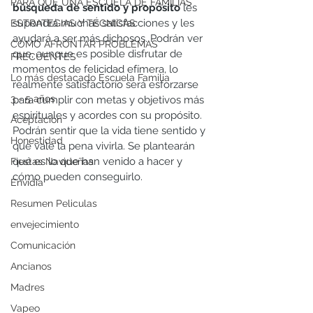
PARA QUÉ UNA ESCUELA DE FAMILIAS
búsqueda de sentido y propósito
 les 
supondrá muchas satisfacciones y les 
ESTRATEGIAS Y TÉCNICAS
ayudará a ser más dichosos. Podrán ver 
CÓMO AFRONTAR PROBLEMAS
que, aunque es posible disfrutar de 
FRECUENTES
momentos de felicidad efímera, lo 
Lo más destacado Escuela Familia
realmente satisfactorio será esforzarse 
3 - 5 años
para cumplir con metas y objetivos más 
espirituales y acordes con su propósito. 
Aceptación
Podrán sentir que la vida tiene sentido y 
Honestidad
que vale la pena vivirla. Se plantearán 
qué es lo que han venido a hacer y 
Fiestas Navideñas
cómo pueden conseguirlo.
Envidia
Resumen Peliculas
envejecimiento
Comunicación
Ancianos
Madres
Vapeo