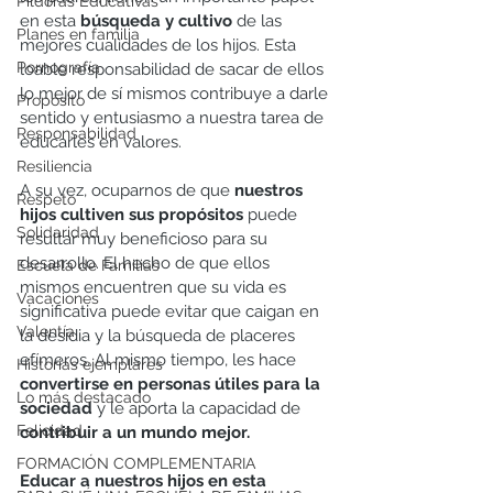
Píldoras Educativas
en esta 
búsqueda y cultivo
 de las 
Planes en familia
mejores cualidades de los hijos. Esta 
Pornografía
loable responsabilidad de sacar de ellos 
lo mejor de sí mismos contribuye a darle 
Propósito
sentido y entusiasmo a nuestra tarea de 
Responsabilidad
educarles en valores. 
Resiliencia
A su vez, ocuparnos de que 
nuestros 
Respeto
hijos cultiven sus propósitos 
puede 
Solidaridad
resultar muy beneficioso para su 
desarrollo. El hecho de que ellos 
Escuela de Familias
mismos encuentren que su vida es 
Vacaciones
significativa puede evitar que caigan en 
Valentía
la desidia y la búsqueda de placeres 
efímeros. Al mismo tiempo, les hace 
Historias ejemplares
convertirse en personas útiles para la 
Lo más destacado
sociedad 
y le aporta la capacidad de 
Felicidad
contribuir a un mundo mejor. 
FORMACIÓN COMPLEMENTARIA
Educar a nuestros hijos en esta 