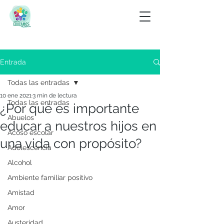
Entrada
Todas las entradas
10 ene 2021
3 min de lectura
Todas las entradas
¿Por qué es importante
Abuelos
educar a nuestros hijos en
Acoso escolar
una vida con propósito?
Adolescencia
Alcohol
Ambiente familiar positivo
Amistad
Amor
Austeridad