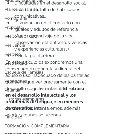
Píldoras Educativas
Dificultades en el desarrollo social, 
Planes en familia
aislamiento, falta de habilidades 
comunicativas…
Pornografía
Disminución en el contacto con 
Propósito
iguales y adultos de referencia. 
Menor aprendizaje de la vida, 
Responsabilidad
(observación del entorno, vivencias 
Resiliencia
y experiencias culturales…)
Respeto
Y un largo etcétera. 
En este artículo os expondremos una 
Solidaridad
consecuencia concreta y directa del 
Escuela de Familias
abuso o uso inadecuado de las pantallas 
Vacaciones
que tiene que ver precisamente con el 
desarrollo cognitivo infantil: 
El retraso 
Valentía
en el desarrollo intelectual y los 
Historias ejemplares
problemas de lenguaje en menores 
Lo más destacado
de tres años. 
Intentaremos, además, 
aportar algunas soluciones.
Felicidad
FORMACIÓN COMPLEMENTARIA