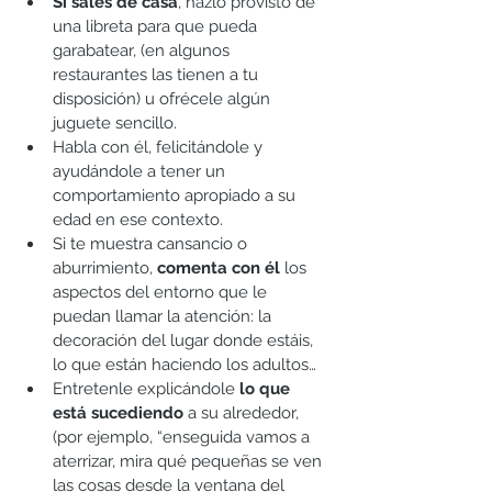
Si sales de casa
, hazlo provisto de 
una libreta para que pueda 
garabatear, (en algunos 
restaurantes las tienen a tu 
disposición) u ofrécele algún 
juguete sencillo. 
Habla con él, felicitándole y 
ayudándole a tener un 
comportamiento apropiado a su 
edad en ese contexto.
Si te muestra cansancio o 
aburrimiento, 
comenta con él
 los 
aspectos del entorno que le 
puedan llamar la atención: la 
decoración del lugar donde estáis, 
lo que están haciendo los adultos… 
Entretenle explicándole 
lo que 
está sucediendo
 a su alrededor, 
(por ejemplo, “enseguida vamos a 
aterrizar, mira qué pequeñas se ven 
las cosas desde la ventana del 