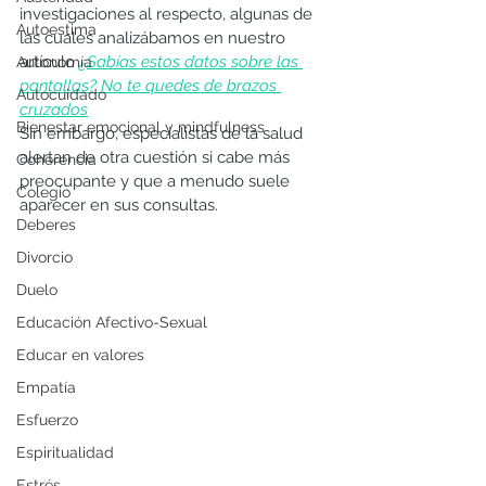
investigaciones al respecto, algunas de 
Autoestima
las cuales analizábamos en nuestro 
artículo 
¿Sabías estos datos sobre las 
Autonomía
pantallas? No te quedes de brazos 
Autocuidado
cruzados
Bienestar emocional y mindfulness
Sin embargo, especialistas de la salud 
alertan de otra cuestión si cabe más 
Coherencia
preocupante y que a menudo suele 
Colegio
aparecer en sus consultas.
Deberes
Divorcio
Duelo
Educación Afectivo-Sexual
Educar en valores
Empatía
Esfuerzo
Espiritualidad
Estrés