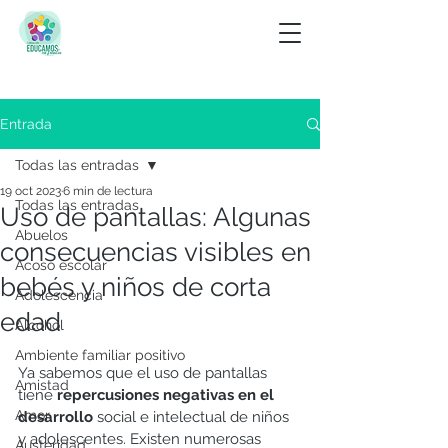
Entrada
Todas las entradas
19 oct 2023
6 min de lectura
Todas las entradas
Uso de pantallas: Algunas
Abuelos
consecuencias visibles en
Acoso escolar
bebés y niños de corta
Adolescencia
edad
Alcohol
Ambiente familiar positivo
Ya sabemos que el uso de pantallas 
Amistad
tiene 
repercusiones negativas en el 
Amor
desarrollo
 social e intelectual de niños 
y adolescentes. Existen numerosas 
Austeridad