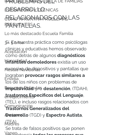
PROBLEMAS DEL 
PARA QUÉ UNA ESCUELA DE FAMILIAS
DESARROLLO 
ESTRATEGIAS Y TÉCNICAS
RELACIONADOS CON LAS 
CÓMO AFRONTAR PROBLEMAS
FRECUENTES
PANTALLAS.
Lo más destacado Escuela Familia
Sí. En nuestra práctica como psicólogas 
3 - 5 años
clínicas y educativas hemos observado 
Aceptación
cómo detrás de algunos 
diagnósticos 
Honestidad
infantiles demoledores
 existía un uso 
excesivo de dispositivos y pantallas que 
Fiestas Navideñas
lograban 
provocar rasgos similares a 
Envidia
los de los niños con problemas de 
Resumen Peliculas
impulsividad
 y/o 
desatención
, (TDAH), 
trastornos Específicos del Lenguaje
, 
envejecimiento
(TEL), e incluso rasgos relacionados con 
Comunicación
Trastornos Generalizados del 
Ancianos
Desarrollo
 (TGD) y 
Espectro Autista
, 
(TEA). 
Madres
Se trata de falsos positivos que ponen 
Vapeo