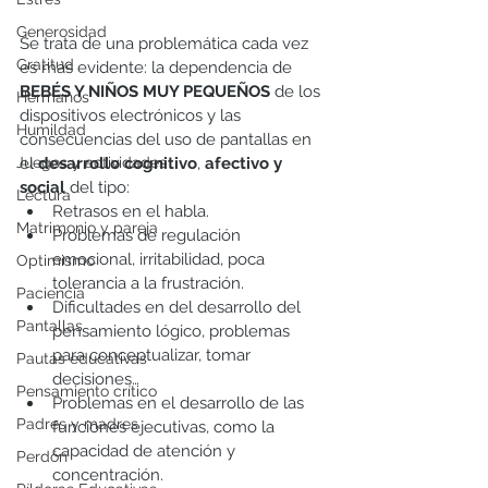
Generosidad
Se trata de una problemática cada vez 
Gratitud
es más evidente: la dependencia de 
BEBÉS Y NIÑOS MUY PEQUEÑOS
 de los 
Hermanos
dispositivos electrónicos y las 
Humildad
consecuencias del uso de pantallas en 
Juegos y actividades
el 
desarrollo cognitivo
, 
afectivo y 
social 
del tipo:
Lectura
Retrasos en el habla.
Matrimonio y pareja
Problemas de regulación 
emocional, irritabilidad, poca 
Optimismo
tolerancia a la frustración. 
Paciencia
Dificultades en del desarrollo del 
Pantallas
pensamiento lógico, problemas 
para conceptualizar, tomar 
Pautas educativas
decisiones…
Pensamiento crítico
Problemas en el desarrollo de las 
Padres y madres
funciones ejecutivas, como la 
capacidad de atención y 
Perdón
concentración.