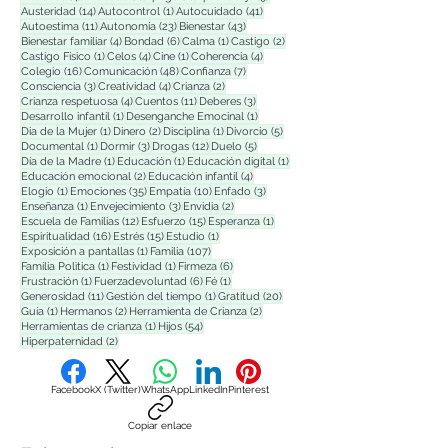
14 entradas
1 entrada
41 entradas
Austeridad
(14)
Autocontrol
(1)
Autocuidado
(41)
11 entradas
23 entradas
43 entradas
Autoestima
(11)
Autonomía
(23)
Bienestar
(43)
4 entradas
6 entradas
1 entrada
2 entradas
Bienestar familiar
(4)
Bondad
(6)
Calma
(1)
Castigo
(2)
1 entrada
4 entradas
1 entrada
4 entradas
Castigo Físico
(1)
Celos
(4)
Cine
(1)
Coherencia
(4)
16 entradas
48 entradas
7 entradas
Colegio
(16)
Comunicación
(48)
Confianza
(7)
3 entradas
4 entradas
2 entradas
Consciencia
(3)
Creatividad
(4)
Crianza
(2)
4 entradas
11 entradas
3 entradas
Crianza respetuosa
(4)
Cuentos
(11)
Deberes
(3)
1 entrada
1 entrada
Desarrollo infantil
(1)
Desenganche Emocinal
(1)
1 entrada
2 entradas
1 entrada
5 entradas
Dia de la Mujer
(1)
Dinero
(2)
Disciplina
(1)
Divorcio
(5)
1 entrada
3 entradas
12 entradas
5 entradas
Documental
(1)
Dormir
(3)
Drogas
(12)
Duelo
(5)
1 entrada
1 entrada
1 entrada
Día de la Madre
(1)
Educación
(1)
Educación digital
(1)
2 entradas
4 entradas
Educación emocional
(2)
Educación infantil
(4)
1 entrada
35 entradas
10 entradas
3 entradas
Elogio
(1)
Emociones
(35)
Empatía
(10)
Enfado
(3)
1 entrada
3 entradas
2 entradas
Enseñanza
(1)
Envejecimiento
(3)
Envidia
(2)
12 entradas
15 entradas
1 entrada
Escuela de Familias
(12)
Esfuerzo
(15)
Esperanza
(1)
16 entradas
15 entradas
1 entrada
Espiritualidad
(16)
Estrés
(15)
Estudio
(1)
1 entrada
107 entradas
Exposición a pantallas
(1)
Familia
(107)
1 entrada
1 entrada
6 entradas
Familia Polìtica
(1)
Festividad
(1)
Firmeza
(6)
1 entrada
6 entradas
1 entrada
Frustración
(1)
Fuerzadevoluntad
(6)
Fé
(1)
11 entradas
1 entrada
20 entradas
Generosidad
(11)
Gestión del tiempo
(1)
Gratitud
(20)
1 entrada
2 entradas
2 entradas
Guía
(1)
Hermanos
(2)
Herramienta de Crianza
(2)
1 entrada
54 entradas
Herramientas de crianza
(1)
Hijos
(54)
2 entradas
Hiperpaternidad
(2)
Facebook
X (Twitter)
WhatsApp
LinkedIn
Pinterest
Copiar enlace