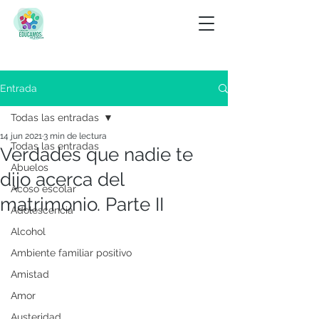
Entrada
Todas las entradas
14 jun 2021
3 min de lectura
Todas las entradas
Verdades que nadie te
Abuelos
dijo acerca del
Acoso escolar
matrimonio. Parte II
Adolescencia
Alcohol
Ambiente familiar positivo
Amistad
Amor
Austeridad