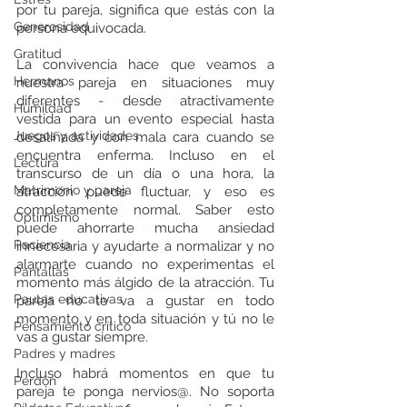
por tu pareja, significa que estás con la 
Generosidad
persona equivocada. 
Gratitud
La convivencia hace que veamos a 
Hermanos
nuestra pareja en situaciones muy 
diferentes - desde atractivamente 
Humildad
vestida para un evento especial hasta 
Juegos y actividades
desaliñada y con mala cara cuando se 
encuentra enferma. Incluso en el 
Lectura
transcurso de un día o una hora, la 
Matrimonio y pareja
atracción puede fluctuar, y eso es 
completamente normal. Saber esto 
Optimismo
puede ahorrarte mucha ansiedad 
Paciencia
innecesaria y ayudarte a normalizar y no 
alarmarte cuando no experimentas el 
Pantallas
momento más álgido de la atracción. Tu 
Pautas educativas
pareja no te va a gustar en todo 
momento y en toda situación y tú no le 
Pensamiento crítico
vas a gustar siempre.
Padres y madres
Incluso habrá momentos en que tu 
Perdón
pareja te ponga nervios@. No soporta 