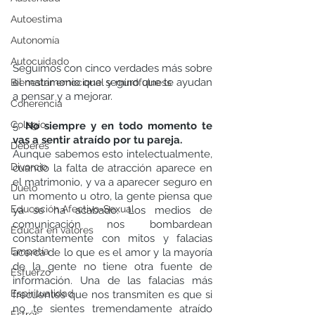
Autoestima
Autonomía
Autocuidado
Seguimos con cinco verdades más sobre 
el matrimonio que seguro que te ayudan 
Bienestar emocional y mindfulness
a pensar y a mejorar. 
Coherencia
Colegio
5. 
No siempre y en todo momento te 
vas a sentir atraído por tu pareja.
Deberes
Aunque sabemos esto intelectualmente, 
Divorcio
cuando la falta de atracción aparece en 
el matrimonio, y va a aparecer seguro en 
Duelo
un momento u otro, la gente piensa que 
Educación Afectivo-Sexual
ya se ha acabado. Los medios de 
comunicación nos bombardean 
Educar en valores
constantemente con mitos y falacias 
Empatía
acerca de lo que es el amor y la mayoría 
de la gente no tiene otra fuente de 
Esfuerzo
información. Una de las falacias más 
Espiritualidad
frecuentes que nos transmiten es que si 
no te sientes tremendamente atraído 
Estrés