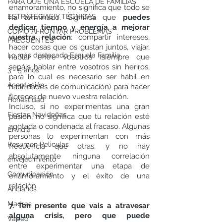
PARA QUÉ UNA ESCUELA DE FAMILIAS
enamoramiento, no significa que todo se 
ESTRATEGIAS Y TÉCNICAS
ha terminado. Significa que 
puedes 
dedicar tiempo y energía a mejorar 
CÓMO AFRONTAR PROBLEMAS
vuestra relación
: compartir intereses, 
FRECUENTES
hacer cosas que os gustan juntos, viajar, 
Lo más destacado Escuela Familia
hablar entre vosotros (siempre que 
sepáis hablar entre vosotros sin heriros, 
3 - 5 años
para lo cual es necesario ser hábil en 
Aceptación
habilidades de comunicación) para hacer 
florecer de nuevo vuestra relación.
Honestidad
Incluso, si no experimentas una gran 
Fiestas Navideñas
pasión, no significa que tu relación esté 
agotada o condenada al fracaso. Algunas 
Envidia
personas lo experimentan con más 
Resumen Peliculas
frecuencia que otras, y no hay 
absolutamente ninguna correlación 
envejecimiento
entre experimentar una etapa de 
Comunicación
enamoramiento y el éxito de una 
relación.
Ancianos
Madres
7. Ten presente que vais a atravesar 
alguna crisis, pero que puede 
Vapeo