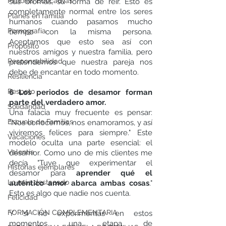
Píldoras Educativas
sus bromas, su forma de reír. Esto es 
completamente normal entre los seres 
Planes en familia
humanos cuando pasamos mucho 
Pornografía
tiempo con la misma persona.  
Aceptamos que esto sea así con 
Propósito
nuestros amigos y nuestra familia, pero 
Responsabilidad
pretendemos que nuestra pareja nos 
debe de encantar en todo momento. 
Resiliencia
Respeto
6 Los periodos de desamor forman 
parte del verdadero amor.
Solidaridad
Una falacia muy frecuente es pensar: 
Escuela de Familias
"Nos conocemos, nos enamoramos, y así 
viviremos felices para siempre." Este 
Vacaciones
modelo oculta una parte esencial: el 
Valentía
desamor. Como uno de mis clientes me 
decía "Tuve que experimentar el 
Historias ejemplares
desamor para 
aprender qué el 
Lo más destacado
auténtico amor abarca ambas cosas
." 
Esto es algo que nadie nos cuenta.
Felicidad
FORMACIÓN COMPLEMENTARIA
Y si no experimentas en estos 
momentos una etapa de 