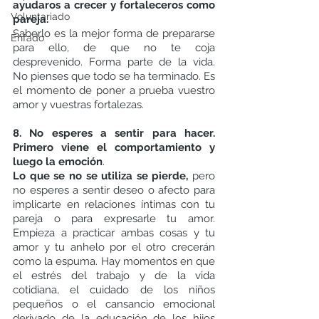
ayudaros a crecer y fortaleceros como 
Voluntariado
pareja.
Saberlo es la mejor forma de prepararse 
Enfado
para ello, de que no te coja 
desprevenido. Forma parte de la vida. 
No pienses que todo se ha terminado. Es 
el momento de poner a prueba vuestro 
amor y vuestras fortalezas.
8. No esperes a sentir para hacer. 
Primero viene el comportamiento y 
luego la emoción
.
Lo que se no se utiliza se pierde, 
pero 
no esperes a sentir deseo o afecto para 
implicarte en relaciones íntimas con tu 
pareja o para expresarle tu amor. 
Empieza a practicar ambas cosas y tu 
amor y tu anhelo por el otro crecerán 
como la espuma. Hay momentos en que 
el estrés del trabajo y de la vida 
cotidiana, el cuidado de los niños 
pequeños o el cansancio emocional 
derivado de la educación de los hijos 