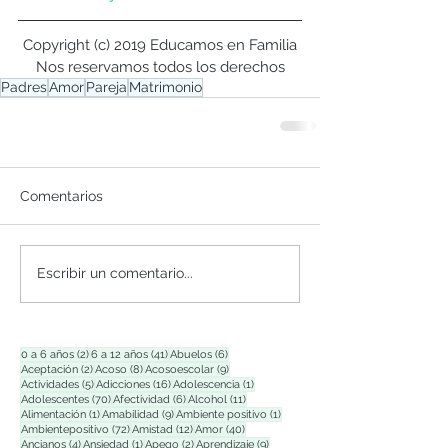
Copyright (c) 2019 Educamos en Familia
Nos reservamos todos los derechos
Padres
Amor
Pareja
Matrimonio
Comentarios
Escribir un comentario...
2 entradas
41 entradas
6 entradas
0 a 6 años
(2)
6 a 12 años
(41)
Abuelos
(6)
2 entradas
8 entradas
9 entradas
Aceptación
(2)
Acoso
(8)
Acosoescolar
(9)
5 entradas
16 entradas
1 entrada
Actividades
(5)
Adicciones
(16)
Adolescencia
(1)
70 entradas
6 entradas
11 entradas
Adolescentes
(70)
Afectividad
(6)
Alcohol
(11)
1 entrada
9 entradas
1 entrada
Alimentación
(1)
Amabilidad
(9)
Ambiente positivo
(1)
72 entradas
12 entradas
40 entradas
Ambientepositivo
(72)
Amistad
(12)
Amor
(40)
4 entradas
1 entrada
2 entradas
9 entradas
Ancianos
(4)
Ansiedad
(1)
Apego
(2)
Aprendizaje
(9)