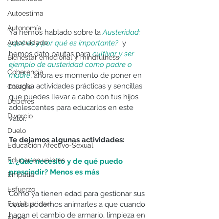
Autoestima
Autonomía
Ya hemos hablado sobre la 
Austeridad: 
Autocuidado
¿qué es y por qué es importante?
  y 
hemos dato pautas para 
cultivar y ser 
Bienestar emocional y mindfulness
ejemplo de austeridad como padre o 
Coherencia
madre
, ahora es momento de poner en 
marcha actividades prácticas y sencillas 
Colegio
que puedes llevar a cabo con tus hijos 
Deberes
adolescentes para educarlos en este 
Divorcio
valor.
Duelo
Te dejamos algunas actividades:
Educación Afectivo-Sexual
Educar en valores
1. ¿Qué necesito y de qué puedo 
prescindir? Menos es más
Empatía
Esfuerzo
Como ya tienen edad para gestionar sus 
Espiritualidad
cosas podemos animarles a que cuando 
hagan el cambio de armario, limpieza en 
Estrés