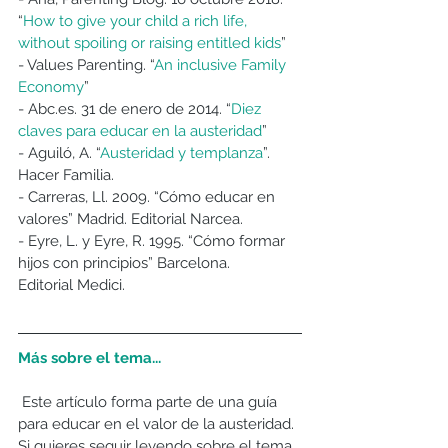
“
How to give your child a rich life, 
without spoiling or raising entitled kids
”
- Values Parenting. “
An inclusive Family 
Economy
”
- Abc.es. 31 de enero de 2014. “
Diez 
claves para educar en la austeridad
”
- Aguiló, A. “
Austeridad y templanza
”. 
Hacer Familia.
- Carreras, Ll. 2009. “Cómo educar en 
valores” Madrid. Editorial Narcea.
- Eyre, L. y Eyre, R. 1995. “Cómo formar 
hijos con principios” Barcelona.
Editorial Medici.
Más sobre el tema...
 Este artículo forma parte de una guía 
para educar en el valor de la austeridad. 
Si quieres seguir leyendo sobre el tema 