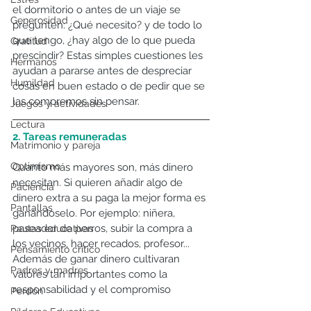
el dormitorio o antes de un viaje se 
Generosidad
pregunten: ¿Qué necesito? y de todo lo 
que tengo, ¿hay algo de lo que pueda 
Gratitud
prescindir? Estas simples cuestiones les 
Hermanos
ayudan a pararse antes de despreciar 
Humildad
cosas en buen estado o de pedir que se 
las compremos sin pensar.
Juegos y actividades
Lectura
2. Tareas remuneradas
Matrimonio y pareja
Optimismo
Cuanto más mayores son, más dinero 
necesitan. Si quieren añadir algo de 
Paciencia
dinero extra a su paga la mejor forma es 
Pantallas
ganándoselo. Por ejemplo: niñera, 
paseador de perros, subir la compra a 
Pautas educativas
los vecinos, hacer recados, profesor... 
Pensamiento crítico
Además de ganar dinero cultivaran 
Padres y madres
valores tan importantes como la 
responsabilidad y el compromiso
Perdón