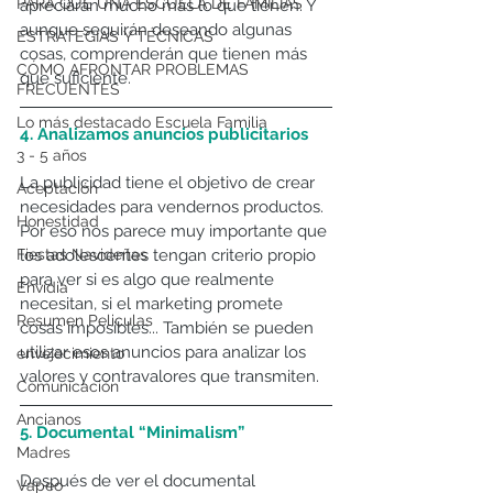
PARA QUÉ UNA ESCUELA DE FAMILIAS
apreciarán mucho más lo que tienen. Y 
aunque seguirán deseando algunas 
ESTRATEGIAS Y TÉCNICAS
cosas, comprenderán que tienen más 
CÓMO AFRONTAR PROBLEMAS
que suficiente.
FRECUENTES
Lo más destacado Escuela Familia
4. Analizamos anuncios publicitarios
3 - 5 años
La publicidad tiene el objetivo de crear 
Aceptación
necesidades para vendernos productos. 
Honestidad
Por eso nos parece muy importante que 
Fiestas Navideñas
los adolescentes tengan criterio propio 
para ver si es algo que realmente 
Envidia
necesitan, si el marketing promete 
Resumen Peliculas
cosas imposibles... También se pueden 
utilizar esos anuncios para analizar los 
envejecimiento
valores y contravalores que transmiten.
Comunicación
Ancianos
5. Documental “Minimalism”
Madres
Después de ver el documental 
Vapeo