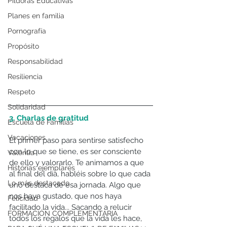
Píldoras Educativas
Planes en familia
Pornografía
Propósito
Responsabilidad
Resiliencia
Respeto
Solidaridad
3. Charlas de gratitud
Escuela de Familias
Vacaciones
El primer paso para sentirse satisfecho 
con lo que se tiene, es ser consciente 
Valentía
de ello y valorarlo. Te animamos a que 
Historias ejemplares
al final del día, habléis sobre lo que cada 
Lo más destacado
uno destaca de esa jornada. Algo que 
nos haya gustado, que nos haya 
Felicidad
facilitado la vida... Sacando a relucir 
FORMACIÓN COMPLEMENTARIA
todos los regalos que la vida les hace, 